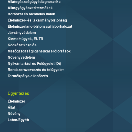
Állategészségügyi diagnosztika
Állatgyógyászati termékek
Borászat és alkoholos italok
Élelmiszer- és takarmánybiztonság
Élelmiszerlánc-biztonsági laborhálózat
Járványvédelem
Kiemelt ügyek, EUTR
Kockázatkezelés
Mezőgazdasági genetikai erőforrások
Növényvédelem
Nyilvántartási és Felügyeleti Díj
Rendszerszervezés és felügyelet
Termékpálya-ellenőrzés
Ügyintézés
Élelmiszer
Állat
Növény
Labor/Egyéb