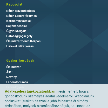
Kapcsolat
Nébih Igazgatóságok
Nébih Laboratóriumok
Kormányhivatalok
Sajtókapcsolat
Ügyfélszolgálat
Hatósági jogsegély
Élelmiszermentő Központ
Hírlevél feliratkozás
Gyakori kérdések
Élelmiszer
Állat
Növény
Laboratóriumok
Labor/Egyéb
Adatkezelési tájékoztatónkban
megismerheti, hogyan
gondoskodunk személyes adatai védelméről. Weboldalunk
cookie-kat (sütiket) használ a jobb felhasználói élmény
érdekében, melynek biztosításához kérjük, kattintson az