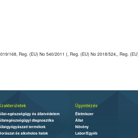
: 2006/74/EC, Reg. (EU) No 2019/168, Reg. (EU) No 540/2011 (, Reg. (EU) No 2018/524,,
Szakterületek
Ügyintézés
Állat-egészségügy és állatvédelem
Élelmiszer
Állategészségügyi diagnosztika
Állat
Állatgyógyászati termékek
Növény
Borászat és alkoholos italok
Labor/Egyéb