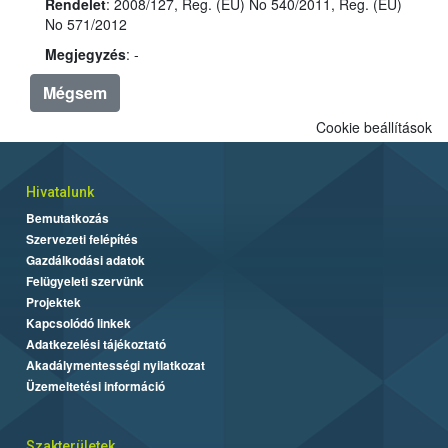
Rendelet
: 2008/127, Reg. (EU) No 540/2011, Reg. (EU)
No 571/2012
Megjegyzés
: -
Mégsem
Cookie beállítások
Hivatalunk
Bemutatkozás
Szervezeti felépítés
Gazdálkodási adatok
Felügyeleti szervünk
Projektek
Kapcsolódó linkek
Adatkezelési tájékoztató
Akadálymentességi nyilatkozat
Üzemeltetési információ
Szakterületek