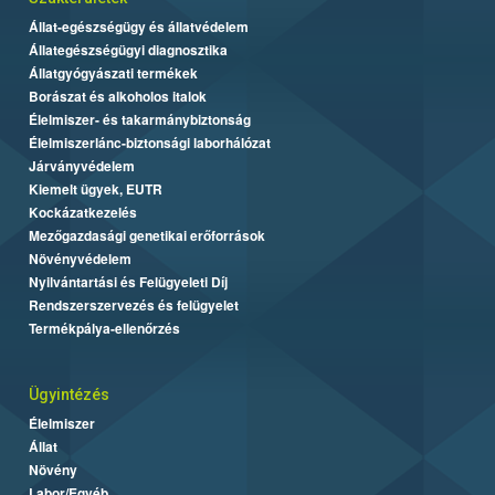
Állat-egészségügy és állatvédelem
Állategészségügyi diagnosztika
Állatgyógyászati termékek
Borászat és alkoholos italok
Élelmiszer- és takarmánybiztonság
Élelmiszerlánc-biztonsági laborhálózat
Járványvédelem
Kiemelt ügyek, EUTR
Kockázatkezelés
Mezőgazdasági genetikai erőforrások
Növényvédelem
Nyilvántartási és Felügyeleti Díj
Rendszerszervezés és felügyelet
Termékpálya-ellenőrzés
Ügyintézés
Élelmiszer
Állat
Növény
Labor/Egyéb