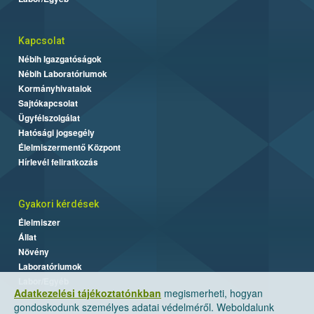
Kapcsolat
Nébih Igazgatóságok
Nébih Laboratóriumok
Kormányhivatalok
Sajtókapcsolat
Ügyfélszolgálat
Hatósági jogsegély
Élelmiszermentő Központ
Hírlevél feliratkozás
Gyakori kérdések
Élelmiszer
Állat
Növény
Laboratóriumok
Labor/Egyéb
Adatkezelési tájékoztatónkban
megismerheti, hogyan
gondoskodunk személyes adatai védelméről. Weboldalunk