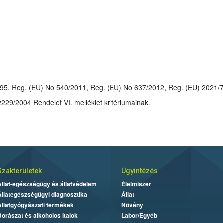
: 2008/127, Reg. (EU) 2017/195, Reg. (EU) No 540/2011, Reg. (EU) No 637/2012, Reg.
: A hatóanyag megfelel a 2229/2004 Rendelet VI. melléklet kritériumainak.
Szakterületek
Ügyintézés
Állat-egészségügy és állatvédelem
Élelmiszer
Állategészségügyi diagnosztika
Állat
Állatgyógyászati termékek
Növény
Borászat és alkoholos italok
Labor/Egyéb