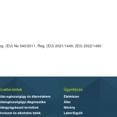
: 2009/77/EC, 2010/34/EU, Reg. (EU) No 540/2011, Reg. (EU) 2021/1449, (EU) 2022/1480
Szakterületek
Ügyintézés
Állat-egészségügy és állatvédelem
Élelmiszer
Állategészségügyi diagnosztika
Állat
Állatgyógyászati termékek
Növény
Borászat és alkoholos italok
Labor/Egyéb