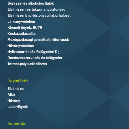
Borászat és alkoholos italok
Élelmiszer- és takarmánybiztonság
Élelmiszerlánc-biztonsági laborhálózat
Járványvédelem
Kiemelt ügyek, EUTR
Kockázatkezelés
Mezőgazdasági genetikai erőforrások
Növényvédelem
Nyilvántartási és Felügyeleti Díj
Rendszerszervezés és felügyelet
Termékpálya-ellenőrzés
Ügyintézés
Élelmiszer
Állat
Növény
Labor/Egyéb
Kapcsolat