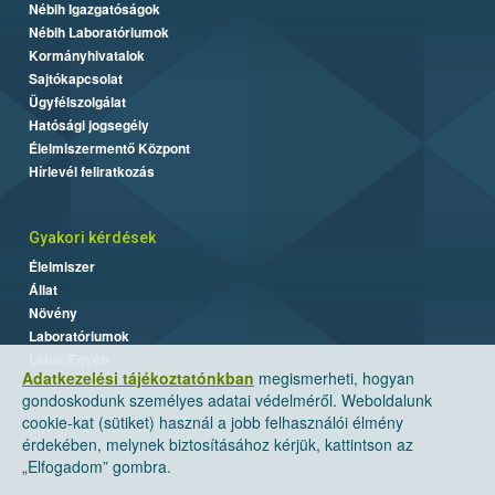
Nébih Igazgatóságok
Nébih Laboratóriumok
Kormányhivatalok
Sajtókapcsolat
Ügyfélszolgálat
Hatósági jogsegély
Élelmiszermentő Központ
Hírlevél feliratkozás
Gyakori kérdések
Élelmiszer
Állat
Növény
Laboratóriumok
Labor/Egyéb
Adatkezelési tájékoztatónkban
megismerheti, hogyan
gondoskodunk személyes adatai védelméről. Weboldalunk
cookie-kat (sütiket) használ a jobb felhasználói élmény
érdekében, melynek biztosításához kérjük, kattintson az
„Elfogadom” gombra.