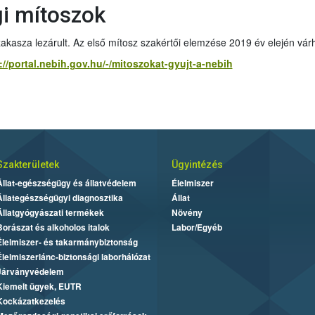
gi mítoszok
zakasza lezárult. Az első mítosz szakértői elemzése 2019 év elején vár
://portal.nebih.gov.hu/-/mitoszokat-gyujt-a-nebih
Szakterületek
Ügyintézés
Állat-egészségügy és állatvédelem
Élelmiszer
Állategészségügyi diagnosztika
Állat
Állatgyógyászati termékek
Növény
Borászat és alkoholos italok
Labor/Egyéb
Élelmiszer- és takarmánybiztonság
Élelmiszerlánc-biztonsági laborhálózat
Járványvédelem
Kiemelt ügyek, EUTR
Kockázatkezelés