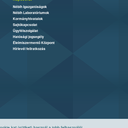
Nébih Igazgatóságok
Nébih Laboratóriumok
Kormányhivatalok
Sajtókapcsolat
Ügyfélszolgálat
Hatósági jogsegély
Élelmiszermentő Központ
Hírlevél feliratkozás
ie-kat (sütiket) használ a jobb felhasználói