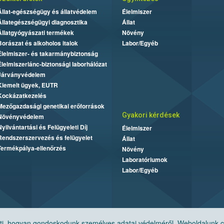
Állat-egészségügy és állatvédelem
Élelmiszer
Állategészségügyi diagnosztika
Állat
Állatgyógyászati termékek
Növény
Borászat és alkoholos italok
Labor/Egyéb
Élelmiszer- és takarmánybiztonság
Élelmiszerlánc-biztonsági laborhálózat
Járványvédelem
Kiemelt ügyek, EUTR
Kockázatkezelés
Mezőgazdasági genetikai erőforrások
Gyakori kérdések
Növényvédelem
Nyilvántartási és Felügyeleti Díj
Élelmiszer
Rendszerszervezés és felügyelet
Állat
Termékpálya-ellenőrzés
Növény
Laboratóriumok
Labor/Egyéb
, hogyan gondoskodunk személyes adatai védelméről. Weboldalunk cook