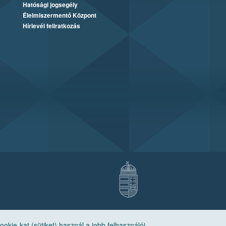
Hatósági jogsegély
Élelmiszermentő Központ
Hírlevél feliratkozás
ie-kat (sütiket) használ a jobb felhasználói