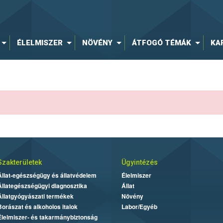
ÉLELMISZER
NÖVÉNY
ÁTFOGÓ TÉMÁK
KA
Szakterületek
Ügyintézés
Állat-egészségügy és állatvédelem
Élelmiszer
Állategészségügyi diagnosztika
Állat
Állatgyógyászati termékek
Növény
Borászat és alkoholos italok
Labor/Egyéb
Élelmiszer- és takarmánybiztonság