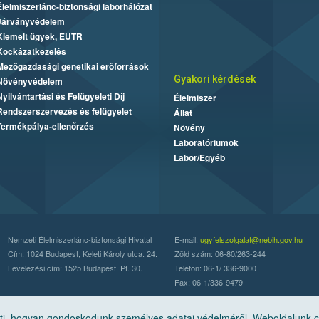
Élelmiszerlánc-biztonsági laborhálózat
Járványvédelem
Kiemelt ügyek, EUTR
Kockázatkezelés
Mezőgazdasági genetikai erőforrások
Gyakori kérdések
Növényvédelem
Nyilvántartási és Felügyeleti Díj
Élelmiszer
Rendszerszervezés és felügyelet
Állat
Termékpálya-ellenőrzés
Növény
Laboratóriumok
Labor/Egyéb
Nemzeti Élelmiszerlánc-biztonsági Hivatal
E-mail:
ugyfelszolgalat@nebih.gov.hu
Cím: 1024 Budapest, Keleti Károly utca. 24.
Zöld szám: 06-80/263-244
Levelezési cím: 1525 Budapest. Pf. 30.
Telefon: 06-1/ 336-9000
Fax: 06-1/336-9479
, hogyan gondoskodunk személyes adatai védelméről. Weboldalunk cook