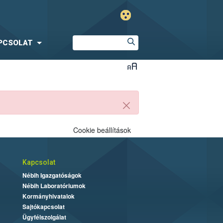
PCSOLAT
Zárás
Cookie beállítások
Kapcsolat
Nébih Igazgatóságok
Nébih Laboratóriumok
Kormányhivatalok
Sajtókapcsolat
Ügyfélszolgálat