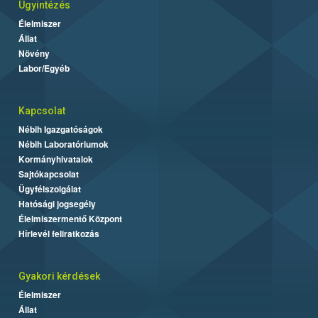
Ügyintézés
Élelmiszer
Állat
Növény
Labor/Egyéb
Kapcsolat
Nébih Igazgatóságok
Nébih Laboratóriumok
Kormányhivatalok
Sajtókapcsolat
Ügyfélszolgálat
Hatósági jogsegély
Élelmiszermentő Központ
Hírlevél feliratkozás
Gyakori kérdések
Élelmiszer
Állat