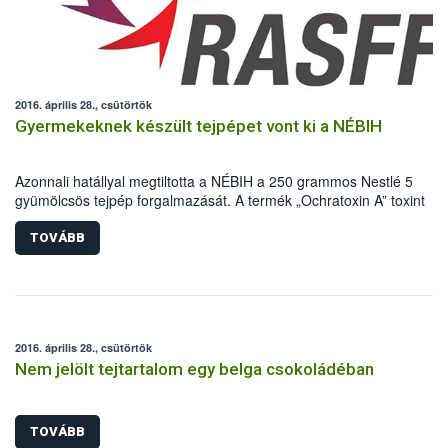
2016. április 28., csütörtök
Gyermekeknek készült tejpépet vont ki a NÉBIH
Azonnali hatállyal megtiltotta a NÉBIH a 250 grammos Nestlé 5
gyümölcsös tejpép forgalmazását. A termék „Ochratoxin A” toxint
tartalmaz. A kifogásolt tejpép egyszeri, vagy rövid ideig történő
fogyasztása valószínűleg nem ártalmas az egészségre.
TOVÁBB
2016. április 28., csütörtök
Nem jelölt tejtartalom egy belga csokoládéban
TOVÁBB