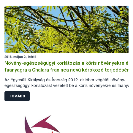
2016. május 2., hétfő
Növény-egészségügyi korlátozás a kőris növényekre és
faanyagra a Chalara fraxinea nevű kórokozó terjedésének
megakadályozására
Az Egyesült Királyság és Írország 2012. október végétől növény-
egészségügyi korlátozást vezetett be a kőris növényekre és faanyag
A korlátozást a Chalara fraxinea nevű gomba Brit-szigeteki észlelés
indokolta, a nagy jelentőségű kőrisfáik megvédése érdekében.
TOVÁBB