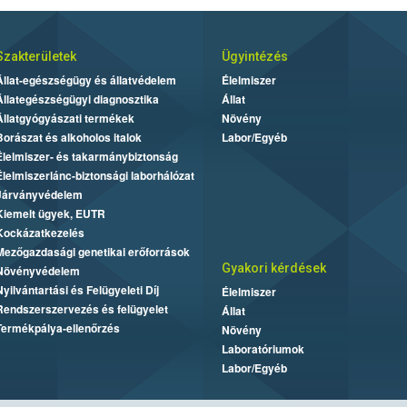
Szakterületek
Ügyintézés
Állat-egészségügy és állatvédelem
Élelmiszer
Állategészségügyi diagnosztika
Állat
Állatgyógyászati termékek
Növény
Borászat és alkoholos italok
Labor/Egyéb
Élelmiszer- és takarmánybiztonság
Élelmiszerlánc-biztonsági laborhálózat
Járványvédelem
Kiemelt ügyek, EUTR
Kockázatkezelés
Mezőgazdasági genetikai erőforrások
Gyakori kérdések
Növényvédelem
Nyilvántartási és Felügyeleti Díj
Élelmiszer
Rendszerszervezés és felügyelet
Állat
Termékpálya-ellenőrzés
Növény
Laboratóriumok
Labor/Egyéb