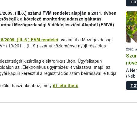
TO
kőris
jelen
/2009. (III.6.) számú FVM rendelet alapján a 2011. évben
talál
hetőségük a kötelező monitoring adatszolgáltatás
azono
 Európai Mezőgazdasági Vidékfejlesztési Alapból (EMVA)
folyta
intéz
össze
18/2009. (III. 6.) FVM rendelet
, valamint a Mezőgazdasági
érdek
MVH) 13/2011. (II. 9.) számú közleménye nyújt részletes
2026. 
Szür
elezettségét kizárólag elektronikus úton, Ügyfélkapun
növé
oldalon az „Elektronikus ügyintézés”-t választva, majd az
szől
A Nem
gyfélkapun keresztül a regisztrációs szám beírásával le tudja
(Nébi
Klart
felület használatához, mely
itt letölthető
TO
módos
egész
felha
célja
lehet
Az Or
felha
terme