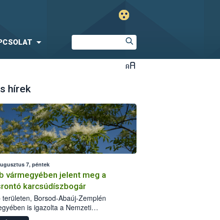
PCSOLAT
s hírek
augusztus 7, péntek
b vármegyében jelent meg a
srontó karcsúdíszbogár
 területen, Borsod-Abaúj-Zemplén
gyében is igazolta a Nemzeti
iszerlánc-biztonsági Hivatal (Nébih) a