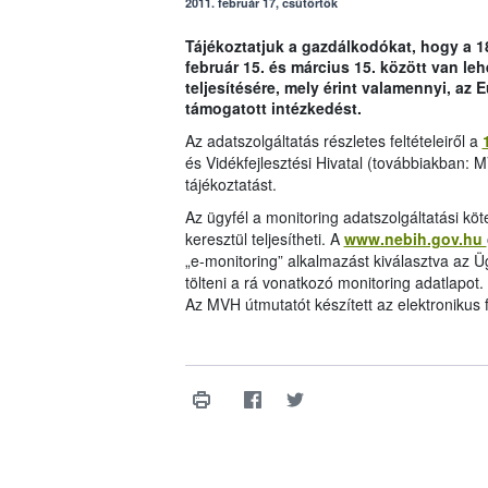
2011. február 17, csütörtök
Tájékoztatjuk a gazdálkodókat, hogy a 18
február 15. és március 15. között van le
teljesítésére, mely érint valamennyi, az
támogatott intézkedést.
Az adatszolgáltatás részletes feltételeiről a
és Vidékfejlesztési Hivatal (továbbiakban: 
tájékoztatást.
Az ügyfél a monitoring adatszolgáltatási köt
keresztül teljesítheti. A
www.nebih.gov.hu
„e-monitoring” alkalmazást kiválasztva az Ü
tölteni a rá vonatkozó monitoring adatlapot.
Az MVH útmutatót készített az elektronikus 