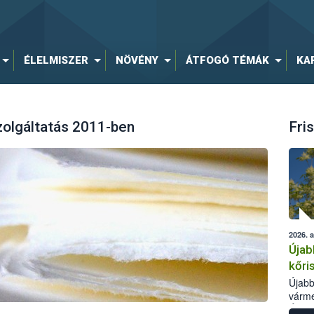
ÉLELMISZER
NÖVÉNY
ÁTFOGÓ TÉMÁK
KA
zolgáltatás 2011-ben
Fris
2026. 
Újab
kőri
Újabb
várme
Élelm