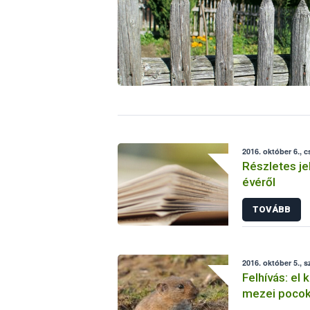
2016. október 6., 
Részletes je
évéről
TOVÁBB
2016. október 5., s
Felhívás: el 
mezei pocok
felmérését