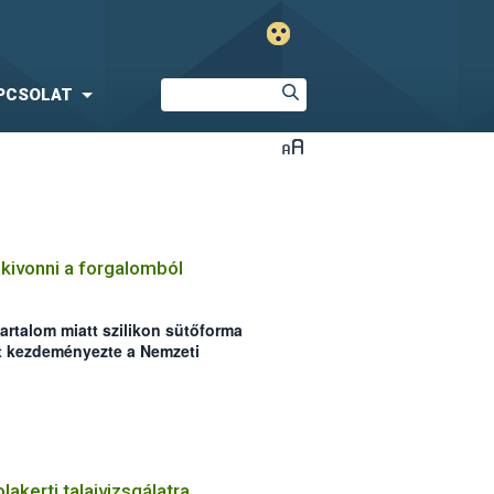
PCSOLAT
 kivonni a forgalomból
artalom miatt szilikon sütőforma
t kezdeményezte a Nemzeti
tal.
lakerti talajvizsgálatra