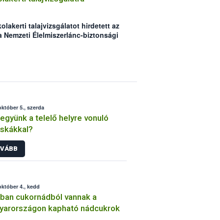
olakerti talajvizsgálatot hirdetett az
a Nemzeti Élelmiszerlánc-biztonsági
zés célja, hogy az iskolákban
ajon tanulhassák meg a gyerekek a
programra október 22-ig várják a
október 5., szerda
tegyünk a telelő helyre vonuló
skákkal?
VÁBB
október 4., kedd
ban cukornádból vannak a
yarországon kapható nádcukrok