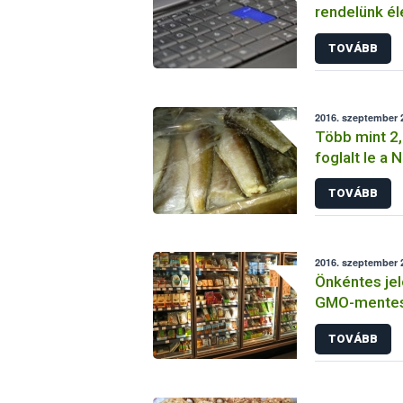
rendelünk él
TOVÁBB
2016. szeptember 2
Több mint 2,
foglalt le a
TOVÁBB
2016. szeptember 2
Önkéntes jel
GMO-mentes 
takarmányok
TOVÁBB