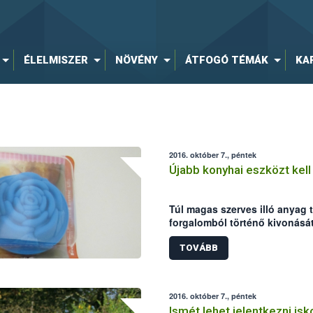
ÉLELMISZER
NÖVÉNY
ÁTFOGÓ TÉMÁK
KA
2016. október 7., péntek
Újabb konyhai eszközt kell
Túl magas szerves illó anyag t
forgalomból történő kivonásá
Élelmiszerlánc-biztonsági Hiva
TOVÁBB
2016. október 7., péntek
Ismét lehet jelentkezni isko