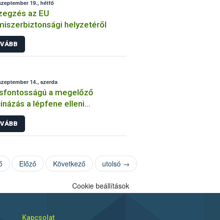
szeptember 19., hétfő
zegzés az EU
miszerbiztonsági helyzetéről
VÁBB
szeptember 14., szerda
sfontosságú a megelőző
inázás a lépfene elleni
delemben
VÁBB
ő
Előző
Következő
utolsó →
Cookie beállítások
Kapcsolat