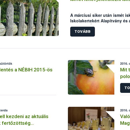
A márciusi siker után ismét isk
Iskolakertekért Alapítvány és 
Hivatal (NÉBIH). A kezdeménye
megfelelő és biztonságos tal
TOVÁBB
növénytermesztés alapjait. A 
jelentkezéseket a szervezők.
csütörtök
2016. 
lentés a NÉBIH 2015-ös
Mit 
polo
TO
zerda
2016. 
kell kezdeni az aktuális
Való
 fertőzöttség
Mag