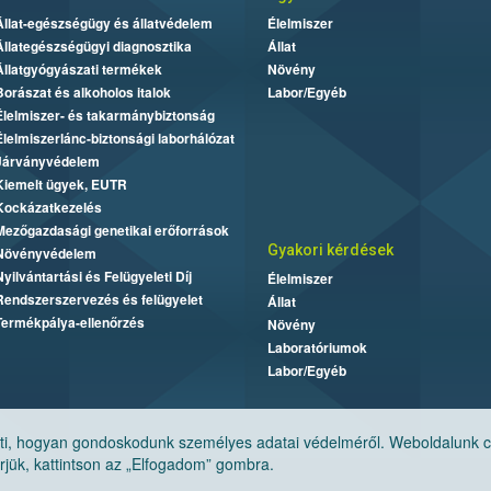
Állat-egészségügy és állatvédelem
Élelmiszer
Állategészségügyi diagnosztika
Állat
Állatgyógyászati termékek
Növény
Borászat és alkoholos italok
Labor/Egyéb
Élelmiszer- és takarmánybiztonság
Élelmiszerlánc-biztonsági laborhálózat
Járványvédelem
Kiemelt ügyek, EUTR
Kockázatkezelés
Mezőgazdasági genetikai erőforrások
Gyakori kérdések
Növényvédelem
Nyilvántartási és Felügyeleti Díj
Élelmiszer
Rendszerszervezés és felügyelet
Állat
Termékpálya-ellenőrzés
Növény
Laboratóriumok
Labor/Egyéb
, hogyan gondoskodunk személyes adatai védelméről. Weboldalunk cook
jük, kattintson az „Elfogadom” gombra.