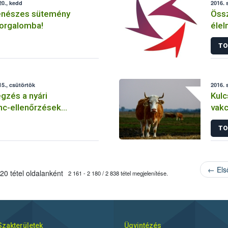
0., kedd
2016. 
enészes sütemény
Öss
forgalomba!
élel
TO
5., csütörtök
2016. 
gzés a nyári
Kulc
nc-ellenőrzések
vakc
ról
küz
TO
← Els
20 tétel oldalanként
2 161 - 2 180 / 2 838 tétel megjelenítése.
Szakterületek
Ügyintézés