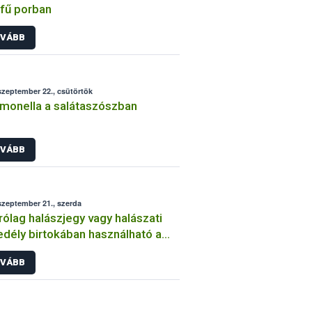
fű porban
VÁBB
szeptember 22., csütörtök
monella a salátaszószban
VÁBB
szeptember 21., szerda
rólag halászjegy vagy halászati
dély birtokában használható a
ihalfogó varsa
VÁBB