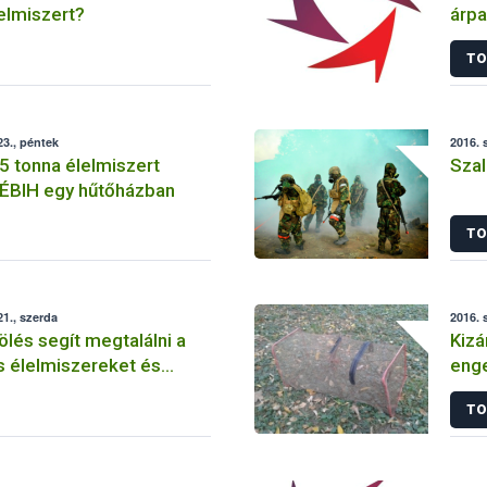
elmiszert?
árpa
TO
3., péntek
2016. 
5 tonna élelmiszert
Szal
 NÉBIH egy hűtőházban
TO
1., szerda
2016. 
ölés segít megtalálni a
Kizá
élelmiszereket és
enge
at
csal
TO