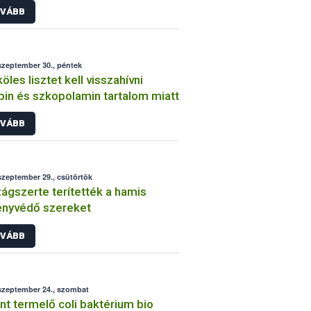
VÁBB
szeptember 30., péntek
köles lisztet kell visszahívni
pin és szkopolamin tartalom miatt
VÁBB
szeptember 29., csütörtök
ágszerte terítették a hamis
ényvédő szereket
VÁBB
szeptember 24., szombat
nt termelő coli baktérium bio