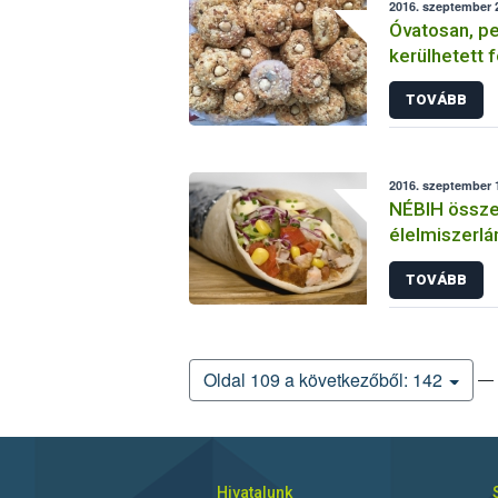
2016. szeptember 2
Óvatosan, p
kerülhetett 
TOVÁBB
2016. szeptember 1
NÉBIH össze
élelmiszerlá
tapasztalatai
TOVÁBB
— 
Oldal 109 a következőből: 142
Hivatalunk