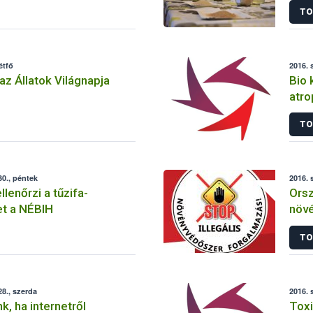
TO
étfő
2016. 
az Állatok Világnapja
Bio 
atro
TO
0., péntek
2016. 
lenőrzi a tűzifa-
Orsz
t a NÉBIH
növ
TO
8., szerda
2016. 
nk, ha internetről
Toxi