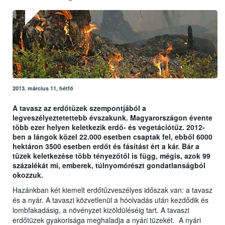
2013. március 11, hétfő
A tavasz az erdőtüzek szempontjából a
legveszélyeztetettebb évszakunk. Magyarországon évente
több ezer helyen keletkezik erdő- és vegetációtűz. 2012-
ben a lángok közel 22.000 esetben csaptak fel, ebből 6000
hektáron 3500 esetben erdőt és fásítást ért a kár. Bár a
tüzek keletkezése több tényezőtől is függ, mégis, azok 99
százalékát mi, emberek, túlnyomórészt gondatlanságból
okozzuk.
Hazánkban két kiemelt erdőtűzveszélyes időszak van: a tavasz
és a nyár. A tavaszi közvetlenül a hóolvadás után kezdődik és
lombfakadásig, a növényzet kizöldüléséig tart. A tavaszi
erdőtüzek gyakorisága meghaladja a nyári tüzekét. A nyári