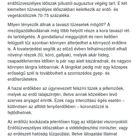
erdőtűzveszélyes időszak júliustól-augusztus végéig tart. E két
kiemelten tűzveszélyes időszakban keletkezik az erdő- és
vegetációtüzek 70-75 százaléka.
Milyen tényezők állnak a tavaszi tűzesetek mögött? A
mezőgazdálkodásnak még több helyütt része a kora tavaszi rét-
és tarlóégetés. A gondatlanul meggyújtott és nem kellően
felügyelt tűz azonban könnyen átterjedhet a környező erdőkre
is. A tovaterjedést segítik az előző évben felhalmozódott elhalt
növényi részek (fű, kóró, gallyak), melyek akár hideg,
csapadékmentes időben is pár nap alatt kiszáradnak, és nagyon
könnyen lángra lobbannak. A lángokat pedig már egy közepes
erősségű szél is továbbviheti a szomszédos gyep- és
erdőterületekre.
A hazai erdőkben az úgynevezett felszíni tüzek a jellemzőek,
melyek az erdő talajszintjén, illetve annak közelében levő
szerves anyagot érintik. Ezek nagy intenzitású égés esetén –
különösen az alföldi fenyőerdőkben – koronatűzzé is
fejlődhetnek.
Az erdőtűz kockázata jelentősen függ az időjárási viszonyoktól.
Erdőtűzveszélyes időszakban a vidékfejlesztési miniszter, vagy
az erdészeti hatóság tűzgyújtási, illetve látogatási tilalmat