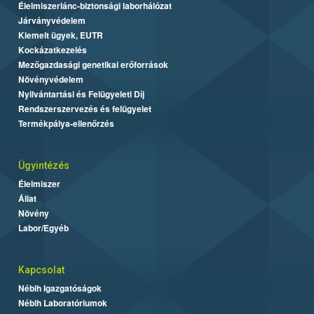
Élelmiszerlánc-biztonsági laborhálózat
Járványvédelem
Kiemelt ügyek, EUTR
Kockázatkezelés
Mezőgazdasági genetikai erőforrások
Növényvédelem
Nyilvántartási és Felügyeleti Díj
Rendszerszervezés és felügyelet
Termékpálya-ellenőrzés
Ügyintézés
Élelmiszer
Állat
Növény
Labor/Egyéb
Kapcsolat
Nébih Igazgatóságok
Nébih Laboratóriumok