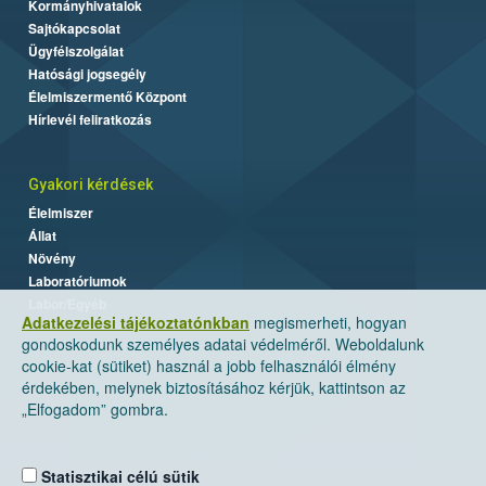
Kormányhivatalok
Sajtókapcsolat
Ügyfélszolgálat
Hatósági jogsegély
Élelmiszermentő Központ
Hírlevél feliratkozás
Gyakori kérdések
Élelmiszer
Állat
Növény
Laboratóriumok
Labor/Egyéb
Adatkezelési tájékoztatónkban
megismerheti, hogyan
gondoskodunk személyes adatai védelméről. Weboldalunk
cookie-kat (sütiket) használ a jobb felhasználói élmény
érdekében, melynek biztosításához kérjük, kattintson az
„Elfogadom” gombra.
Statisztikai célú sütik