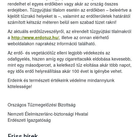
rendelhet el egyes erdőkben vagy akár az ország összes
erdejében. Tűzgyújtási tilalom esetén az erdőkben – beleértve a
kijelölt tűzrakó helyeket is –, valamint az erdőterületek határától
számított kétszáz méteren belül sem szabad tüzet rakni!
Az aktuális erdőtűzveszélyről, az elrendelt tűzgyújtási tilalmakról
a
http://www.erdotuz.hu/
, illetve az onnan elérhető
weboldalakon naprakész információ található.
Az erdő- és vegetációtűz elleni legjobb védekezés az
odafigyelés, hiszen amíg egy cigarettacsikk eldobása kevesebb,
mint egy másodpercet, a keletkező tűz eloltása akár több napot,
egy idős erdő helyreállítása akár 100 évet is igénybe vehet.
Erdeink és természeti értékeink védelme mindannyiunk
kötelessége!
Országos Tűzmegelőzési Bizottság
Nemzeti Élelmiszerlánc-biztonsági Hivatal
Erdészeti Igazgatóság
Friss hírek