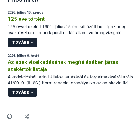
2026. július 15, szerda
125 éve történt
125 évvel ezelőtt 1901. július 15-én, költözött be – igaz, még
csak részben – a budapesti m. kir. állami vetőmagvizsgáló
állomás a Kis Rókus utca 15. szám alatti, Czigler Győző által
TOVÁBB >
tervezett új épületébe.
2026. július 6, hétfő
Az ebek viselkedésének megítélésében jártas
szakértők listája
A kedvtelésből tartott állatok tartásáról és forgalmazásáról szóló
41/2010. (II. 26.) Korm.rendelet szabályozza az eb okozta fizikai
sérülés, illetve ennek veszélye keletkezésekor felmerülő
TOVÁBB >
hatósági feladatokat, valamint a veszélyes eb tartását és annak
engedélyezését. Ezen eljárások során szükség esetén be kell
vonni az ebek viselkedésének megítélésében jártas szakértőt.