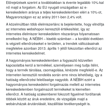
Előrejelzések szerint a továbbiakban is évente legalább 10%-kal
nő majd a forgalom. Az EU nyugati országaiban az e-
kereskedelem aránya a teljes kereskedelemben eléri a 10%-ot,
Magyarországon ez az arány 2011-ben 2,4% volt.
A közelmúltban több élelmiszerlánc is bejelentette, hogy elindítja
az internetes webshopon keresztüli értékesítést, így az
internetes élelmiszer kereskedelem részaránya folyamatosan
emelkedni fog. A NÉBIH – kisebb számban – a korábbi években
is végzett ellenőrzéseket e területen, a trendek változásainak
megfelelve azonban 2013. április 1-jétől fokozottan ellenőrzi az
internetes kereskedelmet.
A hagyományos kereskedelemben a fogyasztó közvetlen
kapcsolatba kerül a termékkel, személyesen meg tudja ítélni,
hogy a termék tárolása, csomagolása, kinézete megfelelő-e. Az
interneten keresztüli rendelés során erre nincs lehetőség, így a
hatóság ellenőrzési felelőssége nagyobb. A NÉBIH ezért a
hagyományos kereskedelmi forgalmazás mellett az internetes
kereskedelemben forgalmazott termékeket is kiemelten
ellenőrzi. A hatóság szakemberei fokozott figyelmet fordítanak
többek között az áruk eredetére, de vizsgálják majd a
webáruházak árutárolását, kiszállítási tevékenységét is.