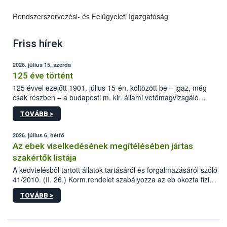
Rendszerszervezési- és Felügyeleti Igazgatóság
Friss hírek
2026. július 15, szerda
125 éve történt
125 évvel ezelőtt 1901. július 15-én, költözött be – igaz, még
csak részben – a budapesti m. kir. állami vetőmagvizsgáló
állomás a Kis Rókus utca 15. szám alatti, Czigler Győző által
TOVÁBB >
tervezett új épületébe.
2026. július 6, hétfő
Az ebek viselkedésének megítélésében jártas
szakértők listája
A kedvtelésből tartott állatok tartásáról és forgalmazásáról szóló
41/2010. (II. 26.) Korm.rendelet szabályozza az eb okozta fizikai
sérülés, illetve ennek veszélye keletkezésekor felmerülő
TOVÁBB >
hatósági feladatokat, valamint a veszélyes eb tartását és annak
engedélyezését. Ezen eljárások során szükség esetén be kell
vonni az ebek viselkedésének megítélésében jártas szakértőt.