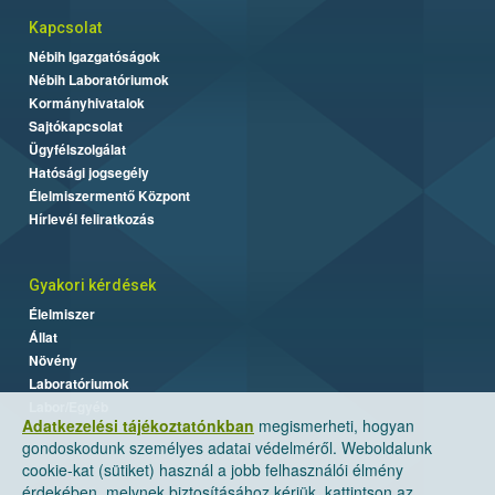
Kapcsolat
Nébih Igazgatóságok
Nébih Laboratóriumok
Kormányhivatalok
Sajtókapcsolat
Ügyfélszolgálat
Hatósági jogsegély
Élelmiszermentő Központ
Hírlevél feliratkozás
Gyakori kérdések
Élelmiszer
Állat
Növény
Laboratóriumok
Labor/Egyéb
Adatkezelési tájékoztatónkban
megismerheti, hogyan
gondoskodunk személyes adatai védelméről. Weboldalunk
cookie-kat (sütiket) használ a jobb felhasználói élmény
érdekében, melynek biztosításához kérjük, kattintson az