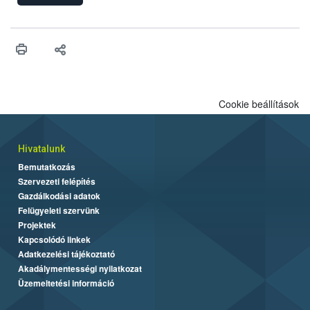
engedélyezését. Ezen eljárások során szükség esetén be kell
vonni az ebek viselkedésének megítélésében jártas szakértőt.
Cookie beállítások
Hivatalunk
Bemutatkozás
Szervezeti felépítés
Gazdálkodási adatok
Felügyeleti szervünk
Projektek
Kapcsolódó linkek
Adatkezelési tájékoztató
Akadálymentességi nyilatkozat
Üzemeltetési információ