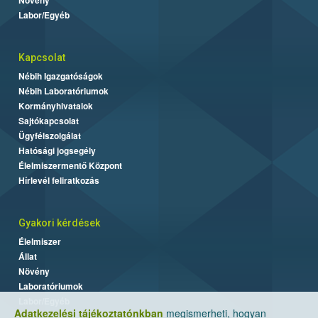
Labor/Egyéb
Kapcsolat
Nébih Igazgatóságok
Nébih Laboratóriumok
Kormányhivatalok
Sajtókapcsolat
Ügyfélszolgálat
Hatósági jogsegély
Élelmiszermentő Központ
Hírlevél feliratkozás
Gyakori kérdések
Élelmiszer
Állat
Növény
Laboratóriumok
Labor/Egyéb
Adatkezelési tájékoztatónkban
megismerheti, hogyan