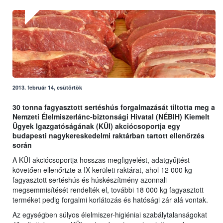
2013. február 14, csütörtök
30 tonna fagyasztott sertéshús forgalmazását tiltotta meg a
Nemzeti Élelmiszerlánc-biztonsági Hivatal (NÉBIH) Kiemelt
Ügyek Igazgatóságának (KÜI) akciócsoportja egy
budapesti nagykereskedelmi raktárban tartott ellenőrzés
során
A KÜI akciócsoportja hosszas megfigyelést, adatgyűjtést
követően ellenőrizte a IX kerületi raktárat, ahol 12 000 kg
fagyasztott sertéshús és húskészítmény azonnali
megsemmisítését rendelték el, további 18 000 kg fagyasztott
terméket pedig forgalmi korlátozás és hatósági zár alá vontak.
Az egységben súlyos élelmiszer-higiéniai szabálytalanságokat