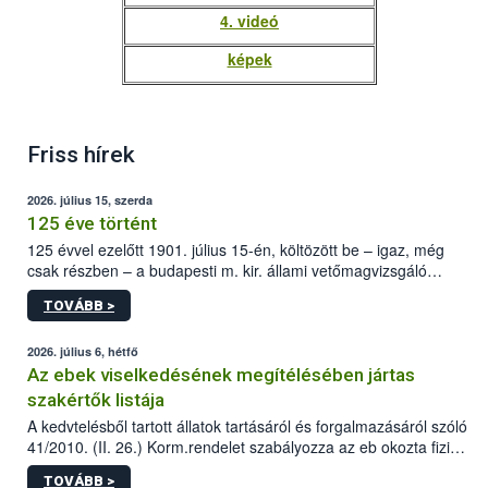
4. videó
képek
Friss hírek
2026. július 15, szerda
125 éve történt
125 évvel ezelőtt 1901. július 15-én, költözött be – igaz, még
csak részben – a budapesti m. kir. állami vetőmagvizsgáló
állomás a Kis Rókus utca 15. szám alatti, Czigler Győző által
TOVÁBB >
tervezett új épületébe.
2026. július 6, hétfő
Az ebek viselkedésének megítélésében jártas
szakértők listája
A kedvtelésből tartott állatok tartásáról és forgalmazásáról szóló
41/2010. (II. 26.) Korm.rendelet szabályozza az eb okozta fizikai
sérülés, illetve ennek veszélye keletkezésekor felmerülő
TOVÁBB >
hatósági feladatokat, valamint a veszélyes eb tartását és annak