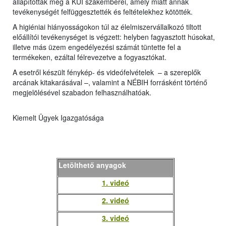
állapítottak meg a KÜI szakemberei, amely miatt annak
tevékenységét felfüggesztették és feltételekhez kötötték.
A higiéniai hiányosságokon túl az élelmiszervállalkozó tiltott
előállítói tevékenységet is végzett: helyben fagyasztott húsokat,
illetve más üzem engedélyezési számát tüntette fel a
termékeken, ezáltal félrevezetve a fogyasztókat.
A esetről készült fénykép- és videófelvételek – a szereplők
arcának kitakarásával –, valamint a NÉBIH forrásként történő
megjelölésével szabadon felhasználhatóak.
Kiemelt Ügyek Igazgatósága
Letölthető anyagok
1. videó
2. videó
3. videó