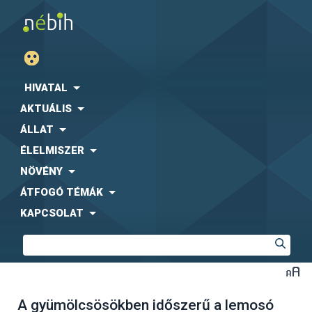
HIVATAL
AKTUÁLIS
ÁLLAT
ÉLELMISZER
NÖVÉNY
ÁTFOGÓ TÉMÁK
KAPCSOLAT
A gyümölcsösökben időszerű a lemosó