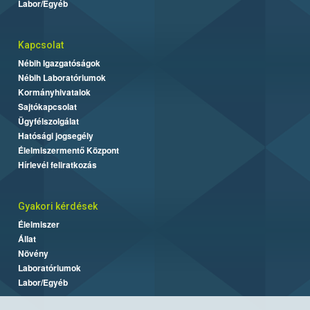
Labor/Egyéb
Kapcsolat
Nébih Igazgatóságok
Nébih Laboratóriumok
Kormányhivatalok
Sajtókapcsolat
Ügyfélszolgálat
Hatósági jogsegély
Élelmiszermentő Központ
Hírlevél feliratkozás
Gyakori kérdések
Élelmiszer
Állat
Növény
Laboratóriumok
Labor/Egyéb