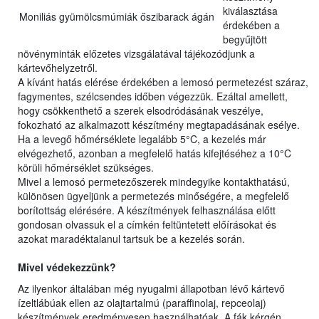
kiválasztása
Moniliás gyümölcsmúmiák őszibarack ágán
érdekében a
begyűjtött
növényminták előzetes vizsgálatával tájékozódjunk a
kártevőhelyzetről.
A kívánt hatás elérése érdekében a lemosó permetezést száraz,
fagymentes, szélcsendes időben végezzük. Ezáltal amellett,
hogy csökkenthető a szerek elsodródásának veszélye,
fokozható az alkalmazott készítmény megtapadásának esélye.
Ha a levegő hőmérséklete legalább 5°C, a kezelés már
elvégezhető, azonban a megfelelő hatás kifejtéséhez a 10°C
körüli hőmérséklet szükséges.
Mivel a lemosó permetezőszerek mindegyike kontakthatású,
különösen ügyeljünk a permetezés minőségére, a megfelelő
borítottság elérésére. A készítmények felhasználása előtt
gondosan olvassuk el a címkén feltüntetett előírásokat és
azokat maradéktalanul tartsuk be a kezelés során.
Mivel védekezzünk?
Az ilyenkor általában még nyugalmi állapotban lévő kártevő
ízeltlábúak ellen az olajtartalmú (paraffinolaj, repceolaj)
készítmények eredményesen használhatóak. A fák kérgén