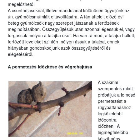
megelőzhető.
A csonthéjasoknál, illetve mandulánál különösen ügyeljünk az
ún. gyümölcsmúmiák eltávolítására. A fán áttelelt előző évi
beteg gyümölcsök nagy szerepet játszanak a fertőzések
megindításában. Összegyűjtésük után azonnal égessük el, vagy
forgassuk mélyen a talajba őket. Ha van rá mód, a talajra hullott,
fertőzött leveleket szintén mélyen ássuk a talajba, ennek
hiányában gondoskodjunk azok összegyűjtéséről és
elégetéséről.
A permetezés időzítése és végrehajtása
A szakmai
szempontok miatt
próbáljuk a lemosó
permetezést a
rügypattanáshoz
legközelebbi
időpontra
időzíteni. A
legmegfelelőbb
készítmény