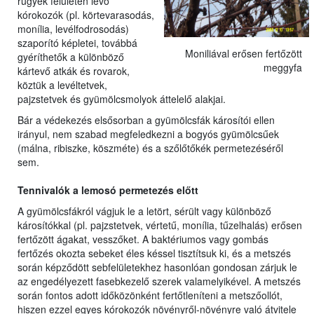
rügyek felületén lévő
kórokozók (pl. körtevarasodás,
monília, levélfodrosodás)
szaporító képletei, továbbá
Moniliával erősen fertőzött
gyéríthetők a különböző
meggyfa
kártevő atkák és rovarok,
köztük a levéltetvek,
pajzstetvek és gyümölcsmolyok áttelelő alakjai.
Bár a védekezés elsősorban a gyümölcsfák károsítói ellen
irányul, nem szabad megfeledkezni a bogyós gyümölcsűek
(málna, ribiszke, köszméte) és a szőlőtőkék permetezéséről
sem.
Tennivalók a lemosó permetezés előtt
A gyümölcsfákról vágjuk le a letört, sérült vagy különböző
károsítókkal (pl. pajzstetvek, vértetű, monília, tűzelhalás) erősen
fertőzött ágakat, vesszőket. A baktériumos vagy gombás
fertőzés okozta sebeket éles késsel tisztítsuk ki, és a metszés
során képződött sebfelületekhez hasonlóan gondosan zárjuk le
az engedélyezett fasebkezelő szerek valamelyikével. A metszés
során fontos adott időközönként fertőtleníteni a metszőollót,
hiszen ezzel egyes kórokozók növényről-növényre való átvitele