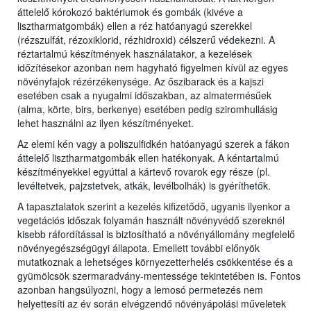
áttelelő kórokozó baktériumok és gombák (kivéve a
lisztharmatgombák) ellen a réz hatóanyagú szerekkel
(rézszulfát, rézoxiklorid, rézhidroxid) célszerű védekezni. A
réztartalmú készítmények használatakor, a kezelések
időzítésekor azonban nem hagyható figyelmen kívül az egyes
növényfajok rézérzékenysége. Az őszibarack és a kajszi
esetében csak a nyugalmi időszakban, az almatermésűek
(alma, körte, birs, berkenye) esetében pedig sziromhullásig
lehet használni az ilyen készítményeket.
Az elemi kén vagy a poliszulfidkén hatóanyagú szerek a fákon
áttelelő lisztharmatgombák ellen hatékonyak. A kéntartalmú
készítményekkel egyúttal a kártevő rovarok egy része (pl.
levéltetvek, pajzstetvek, atkák, levélbolhák) is gyéríthetők.
A tapasztalatok szerint a kezelés kifizetődő, ugyanis ilyenkor a
vegetációs időszak folyamán használt növényvédő szereknél
kisebb ráfordítással is biztosítható a növényállomány megfelelő
növényegészségügyi állapota. Emellett további előnyök
mutatkoznak a lehetséges környezetterhelés csökkentése és a
gyümölcsök szermaradvány-mentessége tekintetében is. Fontos
azonban hangsúlyozni, hogy a lemosó permetezés nem
helyettesíti az év során elvégzendő növényápolási műveletek