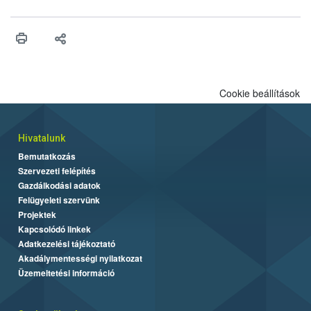
megfelelő kezelése az emberi egészség, a környezet és a
természet védelme érdekében is kiemelt jelentőségű.
Cookie beállítások
Hivatalunk
Bemutatkozás
Szervezeti felépítés
Gazdálkodási adatok
Felügyeleti szervünk
Projektek
Kapcsolódó linkek
Adatkezelési tájékoztató
Akadálymentességi nyilatkozat
Üzemeltetési információ