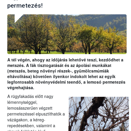
permetezés!
A tél végén, ahogy az időjárás lehetővé teszi, kezdődhet a
metszés. A fák tisztogatását és az ápolási munkákat
(metszés, beteg növényi részek-, gyümölcsmúmiák
eltávolítása) követően ilyenkor indokolt lehet az egyik
legfontosabb növényvédelmi teendő, a lemosó permetezés
végrehajtása.
A rügyfakadás előtt nagy
lémennyiséggel,
lemosásszerűen végzett
permetezéssel elpusztíthatók a
vázágakon, a kéreg-
repedésekben, valamint a