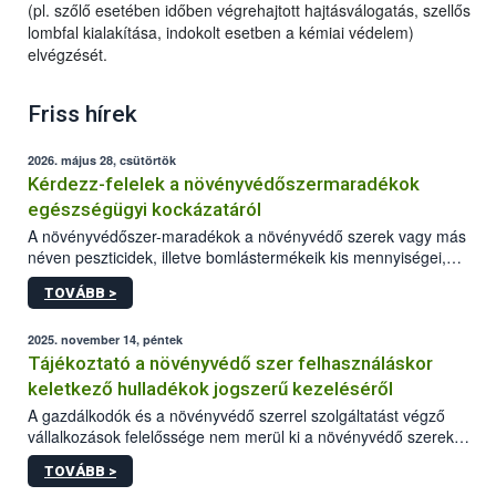
(pl. szőlő esetében időben végrehajtott hajtásválogatás, szellős
lombfal kialakítása, indokolt esetben a kémiai védelem)
elvégzését.
Friss hírek
2026. május 28, csütörtök
Kérdezz-felelek a növényvédőszermaradékok
egészségügyi kockázatáról
A növényvédőszer-maradékok a növényvédő szerek vagy más
néven peszticidek, illetve bomlástermékeik kis mennyiségei,
melyek a terményekben vagy azok felületén a betakarítást,
TOVÁBB >
szüretelést, illetve tárolást követően is megmaradhatnak. Az
elvárt hatás kifejtéséhez a növényvédő szerek bizonyos
mennyiségének esetenként a kezelt terményeken is jelen kell
2025. november 14, péntek
lennie. Nem minden élelmiszer tartalmaz szermaradékot.
Tájékoztató a növényvédő szer felhasználáskor
Azokban az élelmiszerekben is, melyekben kimutathatóak,
keletkező hulladékok jogszerű kezeléséről
általában csak nagyon kis mennyiségben vannak jelen, így nem
A gazdálkodók és a növényvédő szerrel szolgáltatást végző
jelenthetnek kockázatot a fogyasztó egészségére nézve.
vállalkozások felelőssége nem merül ki a növényvédő szerek
okszerű, szakszerű és biztonságos kijuttatásában. Minden
TOVÁBB >
esetben számolni kell a keletkező hulladékokkal is, melyek