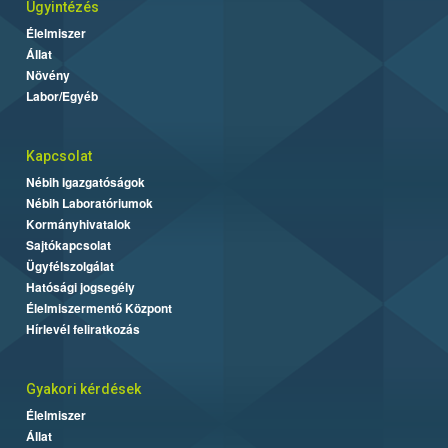
Ügyintézés
Élelmiszer
Állat
Növény
Labor/Egyéb
Kapcsolat
Nébih Igazgatóságok
Nébih Laboratóriumok
Kormányhivatalok
Sajtókapcsolat
Ügyfélszolgálat
Hatósági jogsegély
Élelmiszermentő Központ
Hírlevél feliratkozás
Gyakori kérdések
Élelmiszer
Állat