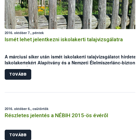
2016. október 7., péntek
Ismét lehet jelentkezni iskolakerti talajvizsgálatra
A márciusi siker után ismét iskolakerti talajvizsgálatot hirdetett
Iskolakertekért Alapítvány és a Nemzeti Élelmiszerlánc-biztons
Hivatal (NÉBIH). A kezdeményezés célja, hogy az iskolákban
megfelelő és biztonságos talajon tanulhassák meg a gyerekek 
TOVÁBB
növénytermesztés alapjait. A programra október 22-ig várják a
jelentkezéseket a szervezők.
2016. október 6., csütörtök
Részletes jelentés a NÉBIH 2015-ös évéről
TOVÁBB