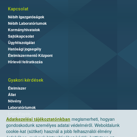
Kapcsolat
Nébih Igazgatóságok
Nébih Laboratóriumok
Kormányhivatalok
Sajtókapcsolat
Ügyfélszolgálat
Hatósági jogsegély
Élelmiszermentő Központ
Hírlevél feliratkozás
Gyakori kérdések
Élelmiszer
Állat
Növény
Laboratóriumok
Labor/Egyéb
Adatkezelési tájékoztatónkban
megismerheti, hogyan
gondoskodunk személyes adatai védelméről. Weboldalunk
cookie-kat (sütiket) használ a jobb felhasználói élmény