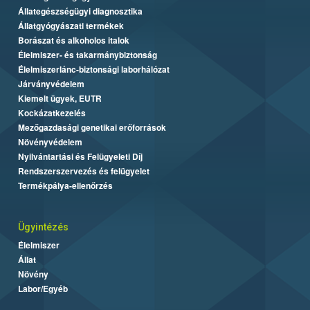
Állategészségügyi diagnosztika
Állatgyógyászati termékek
Borászat és alkoholos italok
Élelmiszer- és takarmánybiztonság
Élelmiszerlánc-biztonsági laborhálózat
Járványvédelem
Kiemelt ügyek, EUTR
Kockázatkezelés
Mezőgazdasági genetikai erőforrások
Növényvédelem
Nyilvántartási és Felügyeleti Díj
Rendszerszervezés és felügyelet
Termékpálya-ellenőrzés
Ügyintézés
Élelmiszer
Állat
Növény
Labor/Egyéb