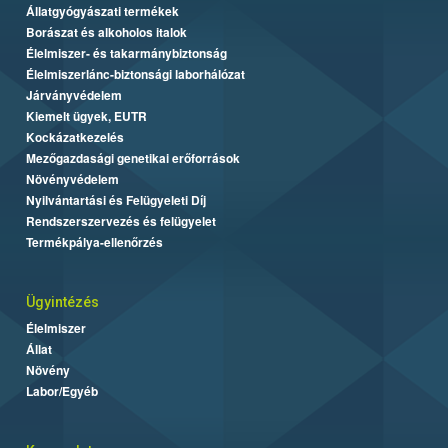
Állatgyógyászati termékek
Borászat és alkoholos italok
Élelmiszer- és takarmánybiztonság
Élelmiszerlánc-biztonsági laborhálózat
Járványvédelem
Kiemelt ügyek, EUTR
Kockázatkezelés
Mezőgazdasági genetikai erőforrások
Növényvédelem
Nyilvántartási és Felügyeleti Díj
Rendszerszervezés és felügyelet
Termékpálya-ellenőrzés
Ügyintézés
Élelmiszer
Állat
Növény
Labor/Egyéb