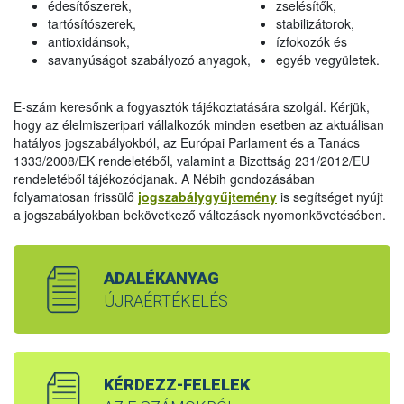
édesítőszerek,
zselésítők,
tartósítószerek,
stabilizátorok,
antioxidánsok,
ízfokozók és
savanyúságot szabályozó anyagok,
egyéb vegyületek.
E-szám keresőnk a fogyasztók tájékoztatására szolgál. Kérjük,
hogy az élelmiszeripari vállalkozók minden esetben az aktuálisan
hatályos jogszabályokból, az Európai Parlament és a Tanács
1333/2008/EK rendeletéből, valamint a Bizottság 231/2012/EU
rendeletéből tájékozódjanak. A Nébih gondozásában
folyamatosan frissülő
jogszabálygyűjtemény
is segítséget nyújt
a jogszabályokban bekövetkező változások nyomonkövetésében.
ADALÉKANYAG
ÚJRAÉRTÉKELÉS
KÉRDEZZ-FELELEK