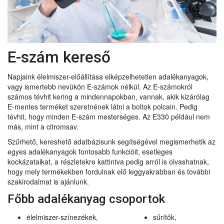
E-szám kereső
Napjaink élelmiszer-előállítása elképzelhetetlen adalékanyagok,
vagy ismertebb nevükön E-számok nélkül. Az E-számokról
számos tévhit kering a mindennapokban, vannak, akik kizárólag
E-mentes terméket szeretnének látni a boltok polcain. Pedig
tévhit, hogy minden E-szám mesterséges. Az E330 például nem
más, mint a citromsav.
Szűrhető, kereshető adatbázisunk segítségével megismerhetik az
egyes adalékanyagok fontosabb funkcióit, esetleges
kockázataikat, a részletekre kattintva pedig arról is olvashatnak,
hogy mely termékekben fordulnak elő leggyakrabban és további
szakirodalmat is ajánlunk.
Főbb adalékanyag csoportok
élelmiszer-színezékek,
sűrítők,