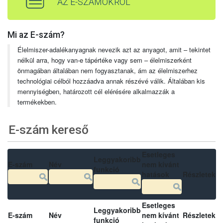
AZ E-SZÁMOKRÓL
Mi az E-szám?
Élelmiszer-adalékanyagnak nevezik azt az anyagot, amit – tekintet
nélkül arra, hogy van-e tápértéke vagy sem – élelmiszerként
önmagában általában nem fogyasztanak, ám az élelmiszerhez
technológiai célból hozzáadva annak részévé válik. Általában kis
mennyiségben, határozott cél elérésére alkalmazzák a
termékekben.
E-szám kereső
Esetleges
Leggyakoribb
E-szám
Név
nem kívánt
funkció
hatások
Részletek
Esetleges
Leggyakoribb
E-szám
Név
nem kívánt
Részletek
funkció