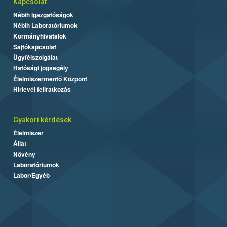
Kapcsolat
Nébih Igazgatóságok
Nébih Laboratóriumok
Kormányhivatalok
Sajtókapcsolat
Ügyfélszolgálat
Hatósági jogsegély
Élelmiszermentő Központ
Hírlevél feliratkozás
Gyakori kérdések
Élelmiszer
Állat
Növény
Laboratóriumok
Labor/Egyéb