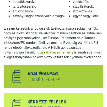
édesítőszerek,
zselésítők,
tartósítószerek,
stabilizátorok,
antioxidánsok,
ízfokozók és
savanyúságot szabályozó anyagok,
egyéb vegyületek.
E-szám keresőnk a fogyasztók tájékoztatására szolgál. Kérjük,
hogy az élelmiszeripari vállalkozók minden esetben az aktuálisan
hatályos jogszabályokból, az Európai Parlament és a Tanács
1333/2008/EK rendeletéből, valamint a Bizottság 231/2012/EU
rendeletéből tájékozódjanak. A Nébih gondozásában
folyamatosan frissülő
jogszabálygyűjtemény
is segítséget nyújt
a jogszabályokban bekövetkező változások nyomonkövetésében.
ADALÉKANYAG
ÚJRAÉRTÉKELÉS
KÉRDEZZ-FELELEK