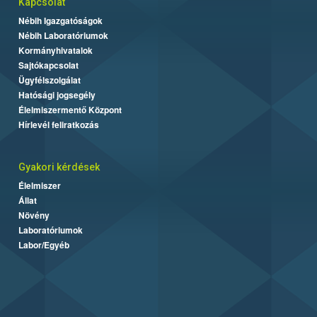
Kapcsolat
Nébih Igazgatóságok
Nébih Laboratóriumok
Kormányhivatalok
Sajtókapcsolat
Ügyfélszolgálat
Hatósági jogsegély
Élelmiszermentő Központ
Hírlevél feliratkozás
Gyakori kérdések
Élelmiszer
Állat
Növény
Laboratóriumok
Labor/Egyéb