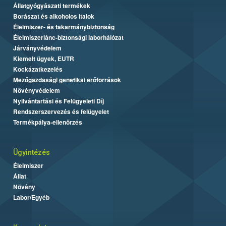
Állatgyógyászati termékek
Borászat és alkoholos italok
Élelmiszer- és takarmánybiztonság
Élelmiszerlánc-biztonsági laborhálózat
Járványvédelem
Kiemelt ügyek, EUTR
Kockázatkezelés
Mezőgazdasági genetikai erőforrások
Növényvédelem
Nyilvántartási és Felügyeleti Díj
Rendszerszervezés és felügyelet
Termékpálya-ellenőrzés
Ügyintézés
Élelmiszer
Állat
Növény
Labor/Egyéb