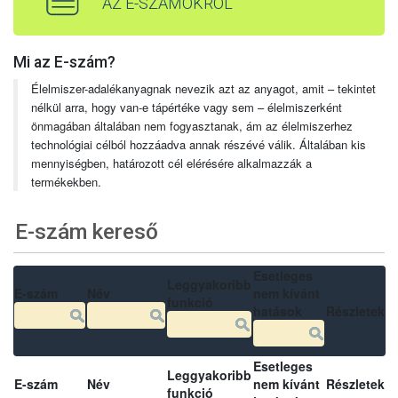
AZ E-SZÁMOKRÓL
Mi az E-szám?
Élelmiszer-adalékanyagnak nevezik azt az anyagot, amit – tekintet
nélkül arra, hogy van-e tápértéke vagy sem – élelmiszerként
önmagában általában nem fogyasztanak, ám az élelmiszerhez
technológiai célból hozzáadva annak részévé válik. Általában kis
mennyiségben, határozott cél elérésére alkalmazzák a
termékekben.
E-szám kereső
Esetleges
Leggyakoribb
E-szám
Név
nem kívánt
funkció
hatások
Részletek
Esetleges
Leggyakoribb
E-szám
Név
nem kívánt
Részletek
funkció