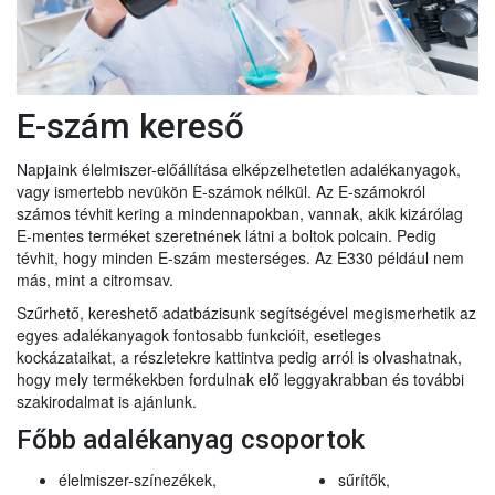
E-szám kereső
Napjaink élelmiszer-előállítása elképzelhetetlen adalékanyagok,
vagy ismertebb nevükön E-számok nélkül. Az E-számokról
számos tévhit kering a mindennapokban, vannak, akik kizárólag
E-mentes terméket szeretnének látni a boltok polcain. Pedig
tévhit, hogy minden E-szám mesterséges. Az E330 például nem
más, mint a citromsav.
Szűrhető, kereshető adatbázisunk segítségével megismerhetik az
egyes adalékanyagok fontosabb funkcióit, esetleges
kockázataikat, a részletekre kattintva pedig arról is olvashatnak,
hogy mely termékekben fordulnak elő leggyakrabban és további
szakirodalmat is ajánlunk.
Főbb adalékanyag csoportok
élelmiszer-színezékek,
sűrítők,