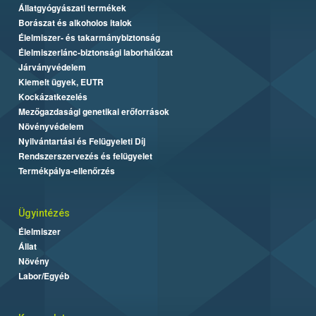
Állatgyógyászati termékek
Borászat és alkoholos italok
Élelmiszer- és takarmánybiztonság
Élelmiszerlánc-biztonsági laborhálózat
Járványvédelem
Kiemelt ügyek, EUTR
Kockázatkezelés
Mezőgazdasági genetikai erőforrások
Növényvédelem
Nyilvántartási és Felügyeleti Díj
Rendszerszervezés és felügyelet
Termékpálya-ellenőrzés
Ügyintézés
Élelmiszer
Állat
Növény
Labor/Egyéb