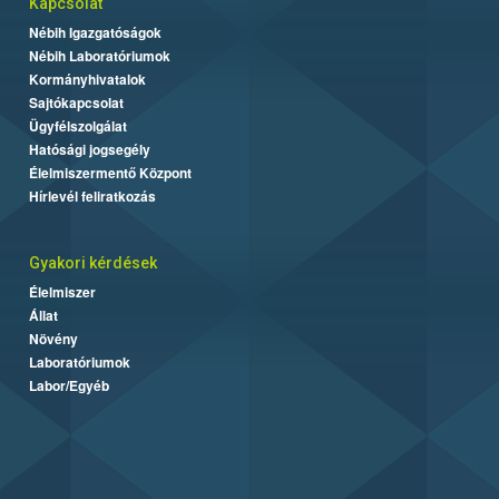
Kapcsolat
Nébih Igazgatóságok
Nébih Laboratóriumok
Kormányhivatalok
Sajtókapcsolat
Ügyfélszolgálat
Hatósági jogsegély
Élelmiszermentő Központ
Hírlevél feliratkozás
Gyakori kérdések
Élelmiszer
Állat
Növény
Laboratóriumok
Labor/Egyéb