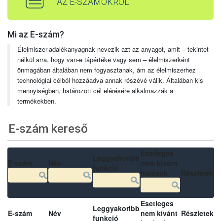
AZ E-SZÁMOKRÓL
Mi az E-szám?
Élelmiszer-adalékanyagnak nevezik azt az anyagot, amit – tekintet
nélkül arra, hogy van-e tápértéke vagy sem – élelmiszerként
önmagában általában nem fogyasztanak, ám az élelmiszerhez
technológiai célból hozzáadva annak részévé válik. Általában kis
mennyiségben, határozott cél elérésére alkalmazzák a
termékekben.
E-szám kereső
Esetleges
Leggyakoribb
E-szám
Név
nem kívánt
funkció
hatások
Részletek
Esetleges
Leggyakoribb
E-szám
Név
nem kívánt
Részletek
funkció