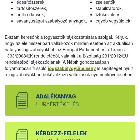
édesítőszerek,
zselésítők,
tartósítószerek,
stabilizátorok,
antioxidánsok,
ízfokozók és
savanyúságot szabályozó anyagok,
egyéb vegyületek.
E-szám keresőnk a fogyasztók tájékoztatására szolgál. Kérjük,
hogy az élelmiszeripari vállalkozók minden esetben az aktuálisan
hatályos jogszabályokból, az Európai Parlament és a Tanács
1333/2008/EK rendeletéből, valamint a Bizottság 231/2012/EU
rendeletéből tájékozódjanak. A Nébih gondozásában
folyamatosan frissülő
jogszabálygyűjtemény
is segítséget nyújt
a jogszabályokban bekövetkező változások nyomonkövetésében.
ADALÉKANYAG
ÚJRAÉRTÉKELÉS
KÉRDEZZ-FELELEK