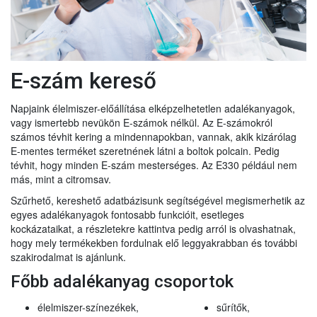
E-szám kereső
Napjaink élelmiszer-előállítása elképzelhetetlen adalékanyagok,
vagy ismertebb nevükön E-számok nélkül. Az E-számokról
számos tévhit kering a mindennapokban, vannak, akik kizárólag
E-mentes terméket szeretnének látni a boltok polcain. Pedig
tévhit, hogy minden E-szám mesterséges. Az E330 például nem
más, mint a citromsav.
Szűrhető, kereshető adatbázisunk segítségével megismerhetik az
egyes adalékanyagok fontosabb funkcióit, esetleges
kockázataikat, a részletekre kattintva pedig arról is olvashatnak,
hogy mely termékekben fordulnak elő leggyakrabban és további
szakirodalmat is ajánlunk.
Főbb adalékanyag csoportok
élelmiszer-színezékek,
sűrítők,