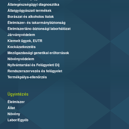
Állategészségügyi diagnosztika
Állatgyógyászati termékek
Borászat és alkoholos italok
Élelmiszer- és takarmánybiztonság
Élelmiszerlánc-biztonsági laborhálózat
Járványvédelem
Kiemelt ügyek, EUTR
Kockázatkezelés
Mezőgazdasági genetikai erőforrások
Növényvédelem
Nyilvántartási és Felügyeleti Díj
Rendszerszervezés és felügyelet
Termékpálya-ellenőrzés
Ügyintézés
Élelmiszer
Állat
Növény
Labor/Egyéb