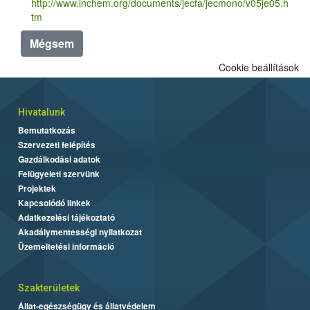
http://www.inchem.org/documents/jecfa/jecmono/v05je05.h
tm
Mégsem
Cookie beállítások
Hivatalunk
Bemutatkozás
Szervezeti felépítés
Gazdálkodási adatok
Felügyeleti szervünk
Projektek
Kapcsolódó linkek
Adatkezelési tájékoztató
Akadálymentességi nyilatkozat
Üzemeltetési információ
Szakterületek
Állat-egészségügy és állatvédelem