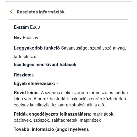
Részletes információk
E-szám
E260
Név
Ecetsav
Leggyakoribb funkció
Savanyúságot szabályozó anyag,
tartósítószer
Esetleges nem kívánt hatások
-
Részletek
Egyéb elnevezések: -
Rövid leírás
: A számos élelmiszerben természetes módon
jelen van. A borok bakteriális oxidációja során köztudottan
ecetsav keletkezik. Az ipar alkoholból állítja elő.
Példák engedélyezett felhasználásra:
marinádok,
páclevek, szószok, salátaöntetek, majonézek
További információ (angol nyelven):