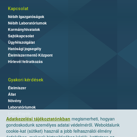
Kapcsolat
Nébih Igazgatóságok
Nébih Laboratóriumok
Kormányhivatalok
Sajtókapcsolat
Ügyfélszolgálat
Hatósági jogsegély
Élelmiszermentő Központ
Hírlevél feliratkozás
Gyakori kérdések
Élelmiszer
Állat
Növény
Laboratóriumok
Labor/Egyéb
Adatkezelési tájékoztatónkban
megismerheti, hogyan
gondoskodunk személyes adatai védelméről. Weboldalunk
cookie-kat (sütiket) használ a jobb felhasználói élmény