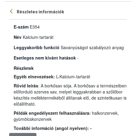
Részletes információk
E-szám
E354
Név
Kalcium-tartarát
Leggyakoribb funkció
Savanyúságot szabályozó anyag
Esetleges nem kívánt hatások
-
Részletek
Egyéb elnevezések:
L-Kalcium-tartarát
Rövid leírás
: A borkősav sója. A borkősav a természetben
előforduló szerves sav, melyet leggyakrabban a szőlőbor
készítés melléktermékéből állítanak elő, de szintetikusan is
előállítható.
Példák engedélyezett felhasználásra:
halkonzervek,
gyümölcskonzervek
További információ (angol nyelven): -