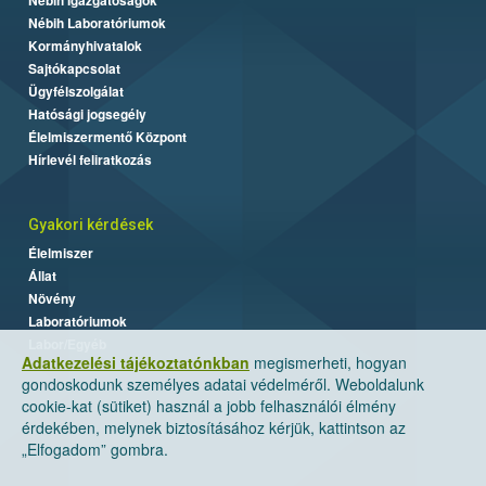
Nébih Laboratóriumok
Kormányhivatalok
Sajtókapcsolat
Ügyfélszolgálat
Hatósági jogsegély
Élelmiszermentő Központ
Hírlevél feliratkozás
Gyakori kérdések
Élelmiszer
Állat
Növény
Laboratóriumok
Labor/Egyéb
Adatkezelési tájékoztatónkban
megismerheti, hogyan
gondoskodunk személyes adatai védelméről. Weboldalunk
cookie-kat (sütiket) használ a jobb felhasználói élmény
érdekében, melynek biztosításához kérjük, kattintson az
„Elfogadom” gombra.