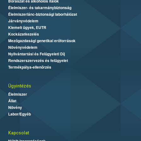
Borászat és alkoholos italok
Élelmiszer- és takarmánybiztonság
Élelmiszerlánc-biztonsági laborhálózat
Járványvédelem
Kiemelt ügyek, EUTR
Kockázatkezelés
Mezőgazdasági genetikai erőforrások
Növényvédelem
Nyilvántartási és Felügyeleti Díj
Rendszerszervezés és felügyelet
Termékpálya-ellenőrzés
Ügyintézés
Élelmiszer
Állat
Növény
Labor/Egyéb
Kapcsolat
Nébih Igazgatóságok