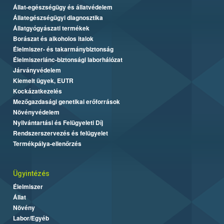
Állat-egészségügy és állatvédelem
Állategészségügyi diagnosztika
Állatgyógyászati termékek
Borászat és alkoholos italok
Élelmiszer- és takarmánybiztonság
Élelmiszerlánc-biztonsági laborhálózat
Járványvédelem
Kiemelt ügyek, EUTR
Kockázatkezelés
Mezőgazdasági genetikai erőforrások
Növényvédelem
Nyilvántartási és Felügyeleti Díj
Rendszerszervezés és felügyelet
Termékpálya-ellenőrzés
Ügyintézés
Élelmiszer
Állat
Növény
Labor/Egyéb