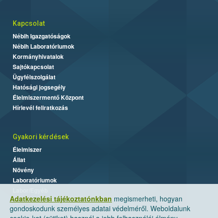
Kapcsolat
Nébih Igazgatóságok
Nébih Laboratóriumok
Kormányhivatalok
Sajtókapcsolat
Ügyfélszolgálat
Hatósági jogsegély
Élelmiszermentő Központ
Hírlevél feliratkozás
Gyakori kérdések
Élelmiszer
Állat
Növény
Laboratóriumok
Labor/Egyéb
Adatkezelési tájékoztatónkban
megismerheti, hogyan
gondoskodunk személyes adatai védelméről. Weboldalunk