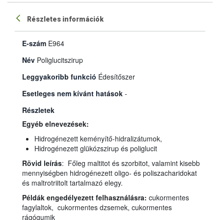
Részletes információk
E-szám
E964
Név
Poliglucitszirup
Leggyakoribb funkció
Édesítőszer
Esetleges nem kívánt hatások
-
Részletek
Egyéb elnevezések:
Hidrogénezett keményítő-hidralizátumok,
Hidrogénezett glükózszirup és poliglucit
Rövid leírás
: Főleg maltitot és szorbitot, valamint kisebb
mennyiségben hidrogénezett oligo- és poliszacharidokat
és maltrotriitolt tartalmazó elegy.
Példák engedélyezett felhasználásra:
cukormentes
fagylaltok, cukormentes dzsemek, cukormentes
rágógumik