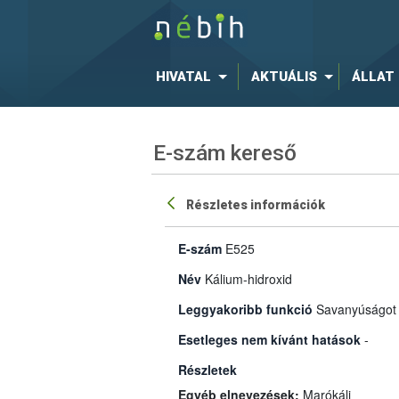
HIVATAL
AKTUÁLIS
ÁLLAT
E-szám kereső
Részletes információk
E-szám
E525
Név
Kálium-hidroxid
Leggyakoribb funkció
Savanyúságot 
Esetleges nem kívánt hatások
-
Részletek
Egyéb elnevezések:
Marókáli