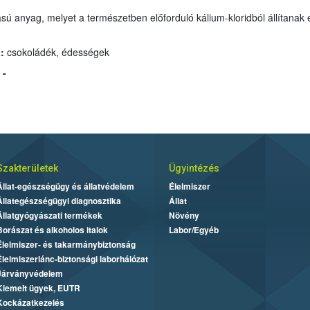
sú anyag, melyet a természetben előforduló kálium-kloridból állítanak 
:
csokoládék, édességek
 -
Szakterületek
Ügyintézés
Állat-egészségügy és állatvédelem
Élelmiszer
Állategészségügyi diagnosztika
Állat
Állatgyógyászati termékek
Növény
Borászat és alkoholos italok
Labor/Egyéb
Élelmiszer- és takarmánybiztonság
Élelmiszerlánc-biztonsági laborhálózat
Járványvédelem
Kiemelt ügyek, EUTR
Kockázatkezelés