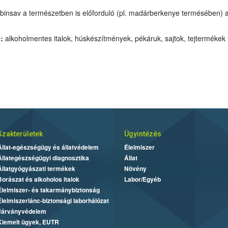
orbinsav a természetben is előforduló (pl. madárberkenye termésében) a
:
alkoholmentes italok, húskészítmények, pékáruk, sajtok, tejtermékek
:
Szakterületek
Ügyintézés
Állat-egészségügy és állatvédelem
Élelmiszer
Állategészségügyi diagnosztika
Állat
Állatgyógyászati termékek
Növény
Borászat és alkoholos italok
Labor/Egyéb
Élelmiszer- és takarmánybiztonság
Élelmiszerlánc-biztonsági laborhálózat
Járványvédelem
Kiemelt ügyek, EUTR