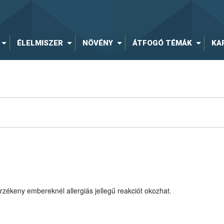
ÉLELMISZER
NÖVÉNY
ÁTFOGÓ TÉMÁK
KA
rzékeny embereknél allergiás jellegű reakciót okozhat.