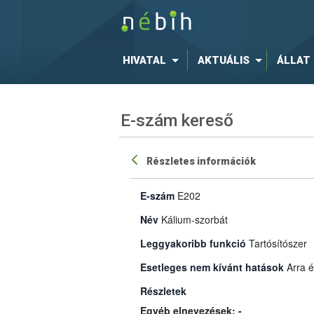
HIVATAL
AKTUÁLIS
ÁLLAT
E-szám kereső
Részletes információk
E-szám
E202
Név
Kálium-szorbát
Leggyakoribb funkció
Tartósítószer
Esetleges nem kívánt hatások
Arra é
Részletek
Egyéb elnevezések: -