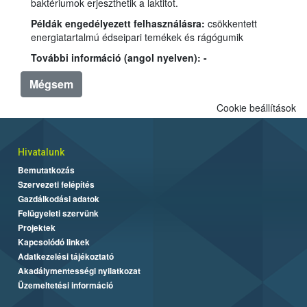
baktériumok erjeszthetik a laktitot.
Példák engedélyezett felhasználásra:
csökkentett
energiatartalmú édseipari temékek és rágógumik
További információ (angol nyelven): -
Mégsem
Cookie beállítások
Hivatalunk
Bemutatkozás
Szervezeti felépítés
Gazdálkodási adatok
Felügyeleti szervünk
Projektek
Kapcsolódó linkek
Adatkezelési tájékoztató
Akadálymentességi nyilatkozat
Üzemeltetési információ