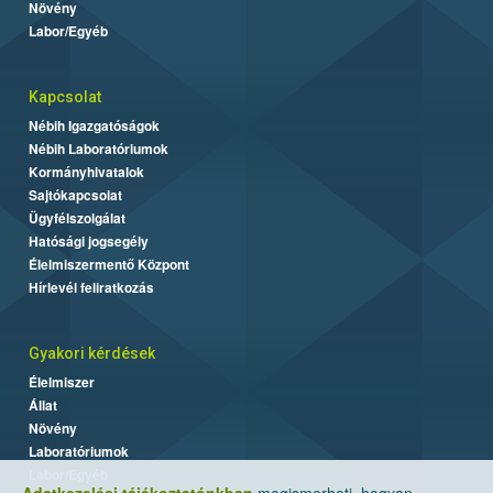
Növény
Labor/Egyéb
Kapcsolat
Nébih Igazgatóságok
Nébih Laboratóriumok
Kormányhivatalok
Sajtókapcsolat
Ügyfélszolgálat
Hatósági jogsegély
Élelmiszermentő Központ
Hírlevél feliratkozás
Gyakori kérdések
Élelmiszer
Állat
Növény
Laboratóriumok
Labor/Egyéb