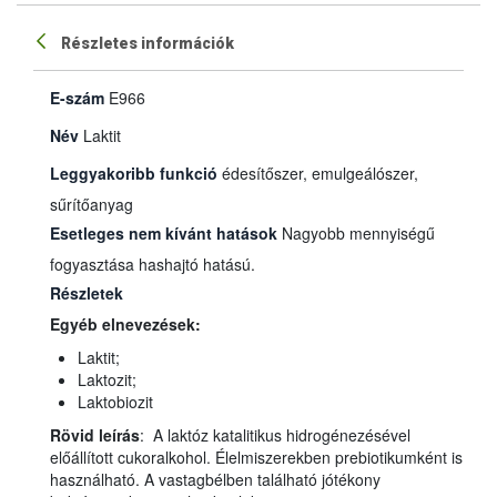
Részletes információk
E-szám
E966
Név
Laktit
Leggyakoribb funkció
édesítőszer, emulgeálószer,
sűrítőanyag
Esetleges nem kívánt hatások
Nagyobb mennyiségű
fogyasztása hashajtó hatású.
Részletek
Egyéb elnevezések:
Laktit;
Laktozit;
Laktobiozit
Rövid leírás
: A laktóz katalitikus hidrogénezésével
előállított cukoralkohol. Élelmiszerekben prebiotikumként is
használható. A vastagbélben található jótékony