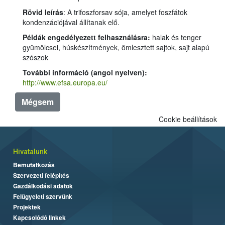
Rövid leírás
: A trifoszforsav sója, amelyet foszfátok
kondenzációjával állítanak elő.
Példák engedélyezett felhasználásra:
halak és tenger
gyümölcsei, húskészítmények, ömlesztett sajtok, sajt alapú
szószok
További információ (angol nyelven):
http://www.efsa.europa.eu/
Mégsem
Cookie beállítások
Hivatalunk
Bemutatkozás
Szervezeti felépítés
Gazdálkodási adatok
Felügyeleti szervünk
Projektek
Kapcsolódó linkek