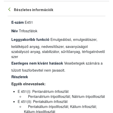
Részletes információk
E-szám
E451
Név
Trifoszfátok
Leggyakoribb funkció
Emulgeálósó, emulgeálószer,
kelátképző anyag, nedvesítőszer, savanyúságot
szabályozó anyag, stabilizátor, sűrítőanyag, térfogatnövelő
szer
Esetleges nem kívánt hatások
Vesebetegek számára a
túlzott foszforbevitel nem javasolt.
Részletek
Egyéb elnevezések:
E 451(i): Pentanátrium-trifoszfát
Pentanátrium-tripolifoszfát; Nátrium-tripolifoszfát
E 451(ii): Pentakálium-trifoszfát
Pentakálium-tripolifoszfát; Kálium-trifoszfát;
Kálium-tripolifoszfát