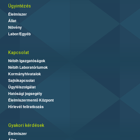
Ügyintézés
Élelmiszer
Állat
Növény
Labor/Egyéb
Kapcsolat
Nébih Igazgatóságok
Nébih Laboratóriumok
Kormányhivatalok
Sajtókapcsolat
Ügyfélszolgálat
Hatósági jogsegély
Élelmiszermentő Központ
Hírlevél feliratkozás
Gyakori kérdések
Élelmiszer
Állat