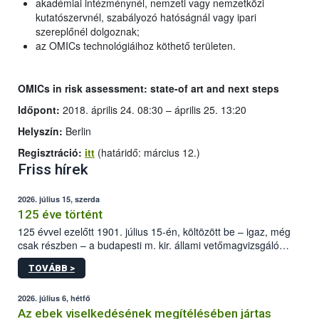
akadémiai intézménynél, nemzeti vagy nemzetközi
kutatószervnél, szabályozó hatóságnál vagy ipari
szereplőnél dolgoznak;
az OMICs technológiáihoz köthető területen.
OMICs in risk assessment: state-of art and next steps
Időpont:
2018. április 24. 08:30 – április 25. 13:20
Helyszín:
Berlin
Regisztráció:
itt
(határidő: március 12.)
Friss hírek
2026. július 15, szerda
125 éve történt
125 évvel ezelőtt 1901. július 15-én, költözött be – igaz, még
csak részben – a budapesti m. kir. állami vetőmagvizsgáló
állomás a Kis Rókus utca 15. szám alatti, Czigler Győző által
TOVÁBB >
tervezett új épületébe.
2026. július 6, hétfő
Az ebek viselkedésének megítélésében jártas