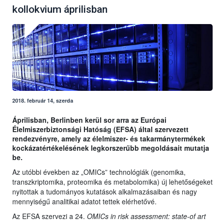
kollokvium áprilisban
2018. február 14, szerda
Áprilisban, Berlinben kerül sor arra az Európai
Élelmiszerbiztonsági Hatóság (EFSA) által szervezett
rendezvényre, amely az élelmiszer- és takarmánytermékek
kockázatértékelésének legkorszerűbb megoldásait mutatja
be.
Az utóbbi években az „OMICs” technológiák (genomika,
transzkriptomika, proteomika és metabolomika) új lehetőségeket
nyitottak a tudományos kutatások alkalmazásaiban és nagy
mennyiségű analitikai adatot tettek elérhetővé.
Az EFSA szervezi a 24.
OMICs in risk assessment: state-of art