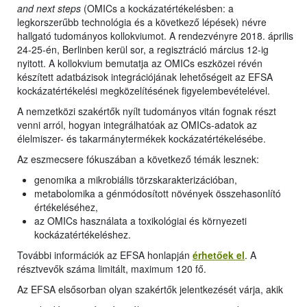
and next steps
(OMICs a kockázatértékelésben: a
legkorszerűbb technológia és a következő lépések) névre
hallgató tudományos kollokviumot. A rendezvényre 2018. április
24-25-én, Berlinben kerül sor, a regisztráció március 12-ig
nyitott. A kollokvium bemutatja az OMICs eszközei révén
készített adatbázisok integrációjának lehetőségeit az EFSA
kockázatértékelési megközelítésének figyelembevételével.
A nemzetközi szakértők nyílt tudományos vitán fognak részt
venni arról, hogyan integrálhatóak az OMICs-adatok az
élelmiszer- és takarmánytermékek kockázatértékelésébe.
Az eszmecsere fókuszában a következő témák lesznek:
genomika a mikrobiális törzskarakterizációban,
metabolomika a génmódosított növények összehasonlító
értékeléséhez,
az OMICs használata a toxikológiai és környezeti
kockázatértékeléshez.
További információk az EFSA honlapján
érhetőek el
. A
résztvevők száma limitált, maximum 120 fő.
Az EFSA elsősorban olyan szakértők jelentkezését várja, akik