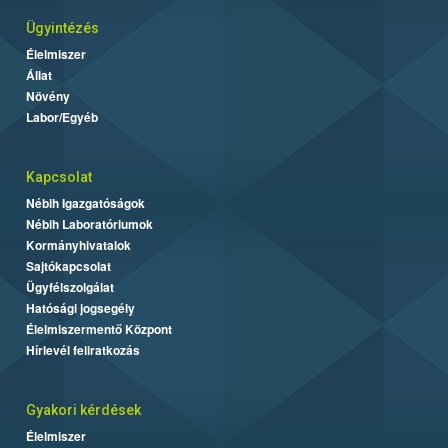
Ügyintézés
Élelmiszer
Állat
Növény
Labor/Egyéb
Kapcsolat
Nébih Igazgatóságok
Nébih Laboratóriumok
Kormányhivatalok
Sajtókapcsolat
Ügyfélszolgálat
Hatósági jogsegély
Élelmiszermentő Központ
Hírlevél feliratkozás
Gyakori kérdések
Élelmiszer