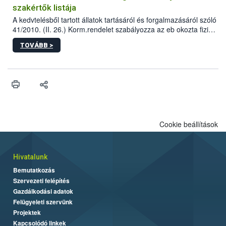
szakértők listája
A kedvtelésből tartott állatok tartásáról és forgalmazásáról szóló
41/2010. (II. 26.) Korm.rendelet szabályozza az eb okozta fizikai
sérülés, illetve ennek veszélye keletkezésekor felmerülő
TOVÁBB >
hatósági feladatokat, valamint a veszélyes eb tartását és annak
engedélyezését. Ezen eljárások során szükség esetén be kell
vonni az ebek viselkedésének megítélésében jártas szakértőt.
Cookie beállítások
Hivatalunk
Bemutatkozás
Szervezeti felépítés
Gazdálkodási adatok
Felügyeleti szervünk
Projektek
Kapcsolódó linkek