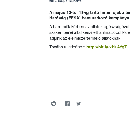
2019. május 13, hétfő
A május 13-tól 19-ig tartó héten újabb t
Hatóság (EFSA) bemutatkozó kampánya
A harmadik körben az állatok egészségével
szakemberei által készített animációból kide
adjunk az élelmiszertermelő állatoknak.
Tovább a videóhoz:
http://bit.ly/2H1AYgT