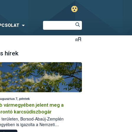
PCSOLAT
s hírek
augusztus 7, péntek
b vármegyében jelent meg a
srontó karcsúdíszbogár
 területen, Borsod-Abaúj-Zemplén
gyében is igazolta a Nemzeti
iszerlánc-biztonsági Hivatal (Nébih) a