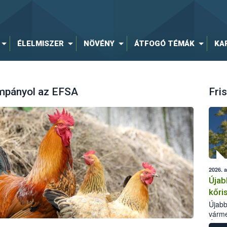
ÉLELMISZER
NÖVÉNY
ÁTFOGÓ TÉMÁK
KA
mpányol az EFSA
Fris
2026. 
Újab
kőri
Újabb
várme
Élelm