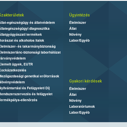
Szakterületek
Ügyintézés
Állat-egészségügy és állatvédelem
Élelmiszer
Állategészségügyi diagnosztika
Állat
Állatgyógyászati termékek
Növény
Borászat és alkoholos italok
Labor/Egyéb
Élelmiszer- és takarmánybiztonság
Élelmiszerlánc-biztonsági laborhálózat
Járványvédelem
Kiemelt ügyek, EUTR
Kockázatkezelés
Mezőgazdasági genetikai erőforrások
Gyakori kérdések
Növényvédelem
Nyilvántartási és Felügyeleti Díj
Élelmiszer
Rendszerszervezés és felügyelet
Állat
Termékpálya-ellenőrzés
Növény
Laboratóriumok
Labor/Egyéb