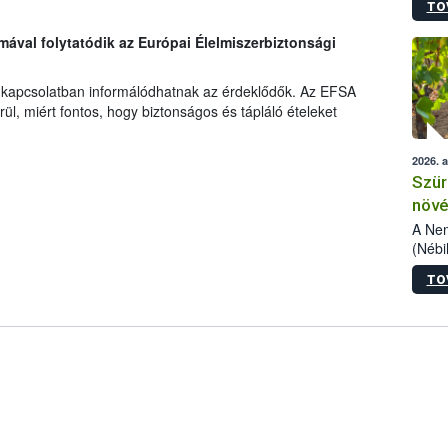
TO
kőris
jelen
émával folytatódik az Európai Élelmiszerbiztonsági
talál
.
azono
folyta
 kapcsolatban informálódhatnak az érdeklődők. Az EFSA
intéz
rül, miért fontos, hogy biztonságos és tápláló ételeket
össze
érdek
2026. 
Szür
növé
szől
A Nem
(Nébi
Klart
TO
módos
egész
felha
célja
lehet
Az Or
felha
terme