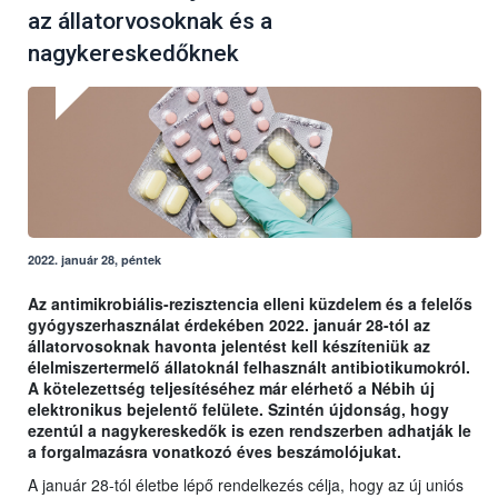
az állatorvosoknak és a
nagykereskedőknek
2022. január 28, péntek
Az antimikrobiális-rezisztencia elleni küzdelem és a felelős
gyógyszerhasználat érdekében 2022. január 28-tól az
állatorvosoknak havonta jelentést kell készíteniük az
élelmiszertermelő állatoknál felhasznált antibiotikumokról.
A kötelezettség teljesítéséhez már elérhető a Nébih új
elektronikus bejelentő felülete. Szintén újdonság, hogy
ezentúl a nagykereskedők is ezen rendszerben adhatják le
a forgalmazásra vonatkozó éves beszámolójukat.
A január 28-tól életbe lépő rendelkezés célja, hogy az új uniós