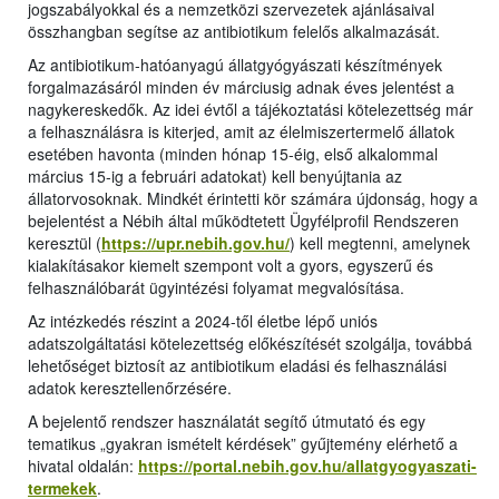
jogszabályokkal és a nemzetközi szervezetek ajánlásaival
összhangban segítse az antibiotikum felelős alkalmazását.
Az antibiotikum-hatóanyagú állatgyógyászati készítmények
forgalmazásáról minden év márciusig adnak éves jelentést a
nagykereskedők. Az idei évtől a tájékoztatási kötelezettség már
a felhasználásra is kiterjed, amit az élelmiszertermelő állatok
esetében havonta (minden hónap 15-éig, első alkalommal
március 15-ig a februári adatokat) kell benyújtania az
állatorvosoknak. Mindkét érintetti kör számára újdonság, hogy a
bejelentést a Nébih által működtetett Ügyfélprofil Rendszeren
keresztül (
https://upr.nebih.gov.hu/
) kell megtenni, amelynek
kialakításakor kiemelt szempont volt a gyors, egyszerű és
felhasználóbarát ügyintézési folyamat megvalósítása.
Az intézkedés részint a 2024-től életbe lépő uniós
adatszolgáltatási kötelezettség előkészítését szolgálja, továbbá
lehetőséget biztosít az antibiotikum eladási és felhasználási
adatok keresztellenőrzésére.
A bejelentő rendszer használatát segítő útmutató és egy
tematikus „gyakran ismételt kérdések” gyűjtemény elérhető a
hivatal oldalán:
https://portal.nebih.gov.hu/allatgyogyaszati-
termekek
.