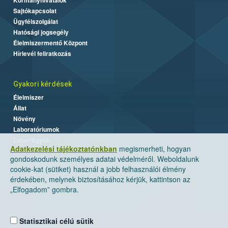
Sajtókapcsolat
Ügyfélszolgálat
Hatósági jogsegély
Élelmiszermentő Központ
Hírlevél feliratkozás
Gyakori kérdések
Élelmiszer
Állat
Növény
Laboratóriumok
Labor/Egyéb
Adatkezelési tájékoztatónkban
megismerheti, hogyan
gondoskodunk személyes adatai védelméről. Weboldalunk
cookie-kat (sütiket) használ a jobb felhasználói élmény
érdekében, melynek biztosításához kérjük, kattintson az
„Elfogadom” gombra.
Statisztikai célú sütik