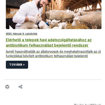
2023. február 9, csütörtök
Elérhető a telepek havi adatszolgáltatásához az
antibiotikum felhasználást bejelentő rendszer
Ismét használhatják az állatorvosok és meghatalmazottjaik az új
funkciókkal bővített antibiotikum felhasználást bejelentő
rendszert. Az antibiotikum-hatóanyagú állatgyógyászati
készítmények nagykereskedői hamarosan, a fejlesztés második
TOVÁBB >
ütemének lezárásakor tölthetik majd fel éves jelentésüket.