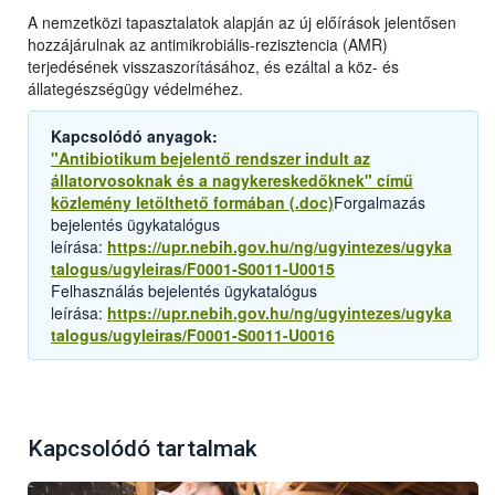
A nemzetközi tapasztalatok alapján az új előírások jelentősen
hozzájárulnak az antimikrobiális-rezisztencia (AMR)
terjedésének visszaszorításához, és ezáltal a köz- és
állategészségügy védelméhez.
Kapcsolódó anyagok:
"Antibiotikum bejelentő rendszer indult az
állatorvosoknak és a nagykereskedőknek" című
közlemény letölthető formában (.doc)
Forgalmazás
bejelentés ügykatalógus
leírása:
https://upr.nebih.gov.hu/ng/ugyintezes/ugyka
talogus/ugyleiras/F0001-S0011-U0015
Felhasználás bejelentés ügykatalógus
leírása:
https://upr.nebih.gov.hu/ng/ugyintezes/ugyka
talogus/ugyleiras/F0001-S0011-U0016
Kapcsolódó tartalmak