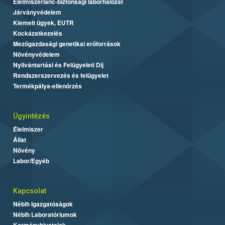
Élelmiszerlánc-biztonsági laborhálózat
Járványvédelem
Kiemelt ügyek, EUTR
Kockázatkezelés
Mezőgazdasági genetikai erőforrások
Növényvédelem
Nyilvántartási és Felügyeleti Díj
Rendszerszervezés és felügyelet
Termékpálya-ellenőrzés
Ügyintézés
Élelmiszer
Állat
Növény
Labor/Egyéb
Kapcsolat
Nébih Igazgatóságok
Nébih Laboratóriumok
Kormányhivatalok