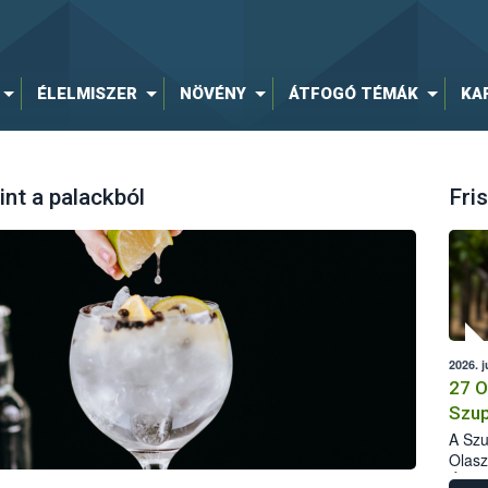
ÉLELMISZER
NÖVÉNY
ÁTFOGÓ TÉMÁK
KA
nt a palackból
Fris
2026. j
27 O
Szup
A Szu
Olasz
Élelm