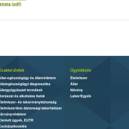
irata (pdf)
Szakterületek
Ügyintézés
Állat-egészségügy és állatvédelem
Élelmiszer
Állategészségügyi diagnosztika
Állat
Állatgyógyászati termékek
Növény
Borászat és alkoholos italok
Labor/Egyéb
Élelmiszer- és takarmánybiztonság
Élelmiszerlánc-biztonsági laborhálózat
Járványvédelem
Kiemelt ügyek, EUTR
Kockázatkezelés