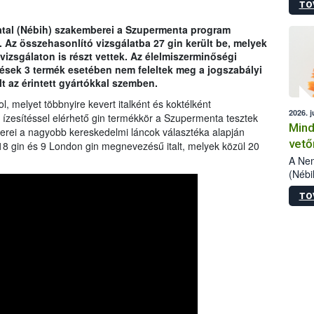
TO
szake
alá”,
vatal (Nébih) szakemberei a Szupermenta program
vizsg
. Az összehasonlító vizsgálatba 27 gin került be, melyek
szemp
vizsgálaton is részt vettek. Az élelmiszerminőségi
vizsgá
lések 3 termék esetében nem feleltek meg a jogszabályi
legke
lt az érintett gyártókkal szemben.
, melyet többnyire kevert italként és koktélként
2026. j
ízesítéssel elérhető gin termékkör a Szupermenta tesztek
Mind
erei a nagyobb kereskedelmi láncok választéka alapján
vető
18 gin és 9 London gin megnevezésű italt, melyek közül 20
A Nem
(Nébi
termé
TO
fókus
szake
kapha
vetőm
jogsz
pedig
elege
esetb
termé