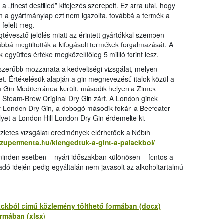
a „finest destilled” kifejezés szerepelt. Ez arra utal, hogy
ban a gyártmánylap ezt nem igazolta, továbbá a termék a
 felelt meg.
tévesztő jelölés miatt az érintett gyártókkal szemben
ovábbá megtiltották a kifogásolt termékek forgalmazását. A
együttes értéke megközelítőleg 5 millió forint lesz.
zerűbb mozzanata a kedveltségi vizsgálat, melyen
t. Értékelésük alapján a gin megnevezésű italok közül a
m Gin Mediterránea került, második helyen a Zimek
 Steam-Brew Original Dry Gin zárt. A London ginek
ay London Dry Gin, a dobogó második fokán a Beefeater
yet a London Hill London Dry Gin érdemelte ki.
zletes vizsgálati eredmények elérhetőek a Nébih
szupermenta.hu/kiengedtuk-a-gint-a-palackbol/
 minden esetben ‒ nyári időszakban különösen ‒ fontos a
ó idején pedig egyáltalán nem javasolt az alkoholtartalmú
ackból című közlemény tölthető formában (docx)
ormában (xlsx)