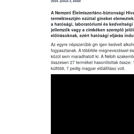
2024. július 2, kedd
A Nemzeti Élelmiszerlánc-biztonsági Hi
terméktesztjén ezúttal gineket elemeztek
a hatósági, laboratóriumi és kedveltségi 
jellemzők vagy a címkéken szereplő jelö
előírásoknak, ezért hatósági eljárás indu
Az egyre népszerűbb gin igen kedvelt alkohol
fogyasztanak. A többféle megnevezéssel és 
közül sem maradhatott ki. A Nébih szakemb
összesen 27 terméket hasonlítottak össze: 
külföldi, 7 pedig magyar előállítású volt.