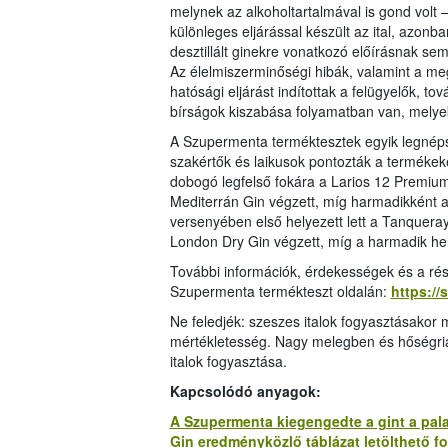
melynek az alkoholtartalmával is gond volt – 
különleges eljárással készült az ital, azon
desztillált ginekre vonatkozó előírásnak sem
Az élelmiszerminőségi hibák, valamint a meg
hatósági eljárást indítottak a felügyelők, t
bírságok kiszabása folyamatban van, melyek 
A Szupermenta terméktesztek egyik legnéps
szakértők és laikusok pontozták a termékeke
dobogó legfelső fokára a Larios 12 Premiu
Mediterrán Gin végzett, míg harmadikként a
versenyében első helyezett lett a Tanquer
London Dry Gin végzett, míg a harmadik hel
További információk, érdekességek és a rés
Szupermenta termékteszt oldalán:
https://
Ne feledjék: szeszes italok fogyasztásakor
mértékletesség. Nagy melegben és hőségriad
italok fogyasztása.
Kapcsolódó anyagok:
A Szupermenta kiegengedte a gint a pal
Gin eredményközlő táblázat letölthető f