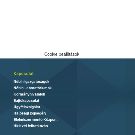
Cookie beállítások
Kapcsolat
Nébih Igazgatóságok
Nébih Laboratóriumok
Kormányhivatalok
Sajtókapcsolat
Ügyfélszolgálat
Hatósági jogsegély
Élelmiszermentő Központ
Hírlevél feliratkozás