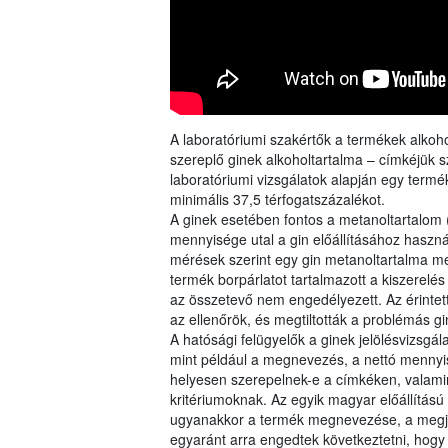
A laboratóriumi szakértők a termékek alkohol
szereplő ginek alkoholtartalma – címkéjük sz
laboratóriumi vizsgálatok alapján egy termé
minimális 37,5 térfogatszázalékot.
A ginek esetében fontos a metanoltartalom (
mennyisége utal a gin előállításához haszná
mérések szerint egy gin metanoltartalma me
termék borpárlatot tartalmazott a kiszerelé
az összetevő nem engedélyezett. Az érintett
az ellenőrök, és megtiltották a problémás 
A hatósági felügyelők a ginek jelölésvizsgál
mint például a megnevezés, a nettó mennyis
helyesen szerepelnek-e a címkéken, valamin
kritériumoknak. Az egyik magyar előállítású
ugyanakkor a termék megnevezése, a megjele
egyaránt arra engedtek következtetni, hogy kü