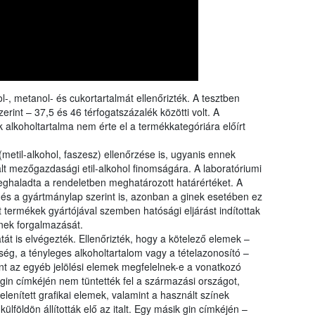
rangs
össze
a Nébi
a növ
-, metanol- és cukortartalmát ellenőrizték. A tesztben
erint – 37,5 és 46 térfogatszázalék közötti volt. A
k alkoholtartalma nem érte el a termékkategóriára előírt
metil-alkohol, faszesz) ellenőrzése is, ugyanis ennek
lt mezőgazdasági etil-alkohol finomságára. A laboratóriumi
ghaladta a rendeletben meghatározott határértéket. A
s és a gyártmánylap szerint is, azonban a ginek esetében ez
 termékek gyártójával szemben hatósági eljárást indítottak
ginek forgalmazását.
atát is elvégezték. Ellenőrizték, hogy a kötelező elemek –
ég, a tényleges alkoholtartalom vagy a tételazonosító –
t az egyéb jelölési elemek megfelelnek-e a vonatkozó
 gin címkéjén nem tüntették fel a származási országot,
nített grafikai elemek, valamint a használt színek
lföldön állították elő az italt. Egy másik gin címkéjén –