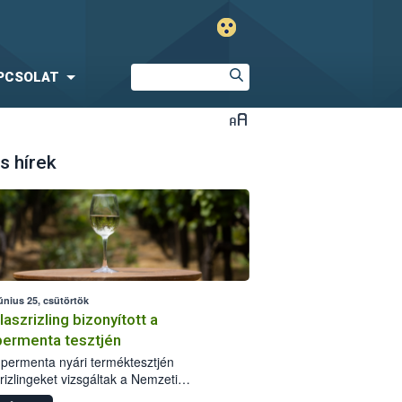
PCSOLAT
s hírek
únius 25, csütörtök
laszrizling bizonyított a
ermenta tesztjén
permenta nyári terméktesztjén
rizlingeket vizsgáltak a Nemzeti
iszerlánc-biztonsági Hivatal (Nébih)