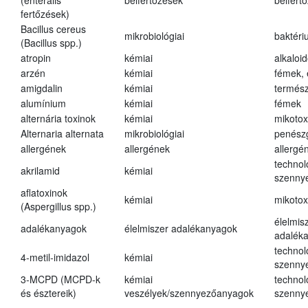
(enterális
bélfertőzések
bélfert
fertőzések)
Bacillus cereus
mikrobiológiai
baktéri
(Bacillus spp.)
atropin
kémiai
alkaloi
arzén
kémiai
fémek,
amigdalin
kémiai
termész
alumínium
kémiai
fémek
alternária toxinok
kémiai
mikotox
Alternaria alternata
mikrobiológiai
penész
allergének
allergének
allergé
technol
akrilamid
kémiai
szenny
aflatoxinok
kémiai
mikotox
(Aspergillus spp.)
élelmis
adalékanyagok
élelmiszer adalékanyagok
adalék
technol
4-metil-imidazol
kémiai
szenny
3-MCPD (MCPD-k
kémiai
technol
és észtereik)
veszélyek/szennyezőanyagok
szenny