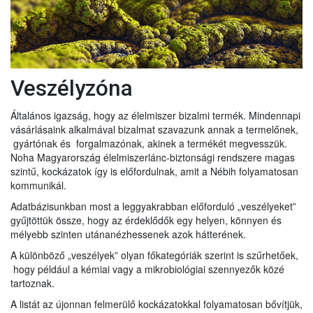
Veszélyzóna
Általános igazság, hogy az élelmiszer bizalmi termék. Mindennapi
vásárlásaink alkalmával bizalmat szavazunk annak a termelőnek,
gyártónak és forgalmazónak, akinek a termékét megvesszük.
Noha Magyarország élelmiszerlánc-biztonsági rendszere magas
szintű, kockázatok így is előfordulnak, amit a Nébih folyamatosan
kommunikál.
Adatbázisunkban most a leggyakrabban előforduló „veszélyeket”
gyűjtöttük össze, hogy az érdeklődők egy helyen, könnyen és
mélyebb szinten utánanézhessenek azok hátterének.
A különböző „veszélyek” olyan főkategóriák szerint is szűrhetőek,
hogy például a kémiai vagy a mikrobiológiai szennyezők közé
tartoznak.
A listát az újonnan felmerülő kockázatokkal folyamatosan bővítjük,