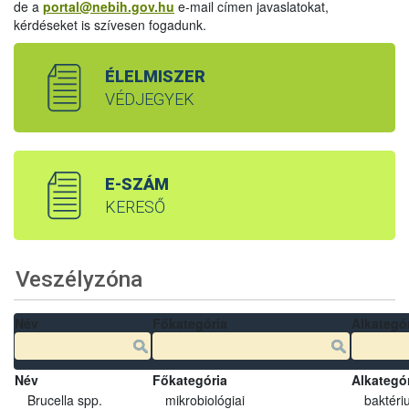
de a
portal@nebih.gov.hu
e-mail címen javaslatokat,
kérdéseket is szívesen fogadunk.
ÉLELMISZER
VÉDJEGYEK
E-SZÁM
KERESŐ
Veszélyzóna
Név
Főkategória
Alkategó
Név
Főkategória
Alkategó
Brucella spp.
mikrobiológiai
baktéri