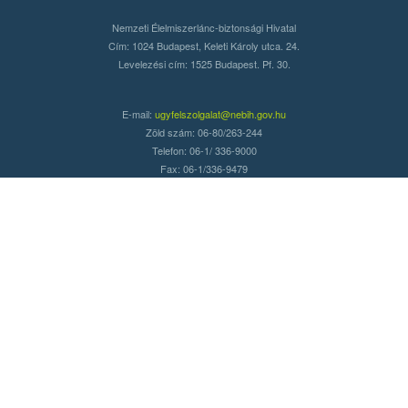
Nemzeti Élelmiszerlánc-biztonsági Hivatal
Cím: 1024 Budapest, Keleti Károly utca. 24.
Levelezési cím: 1525 Budapest. Pf. 30.
E-mail:
ugyfelszolgalat@nebih.gov.hu
Zöld szám: 06-80/263-244
Telefon: 06-1/ 336-9000
Fax: 06-1/336-9479