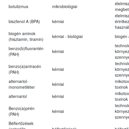
élelmis
botulizmus
mikrobiológiai
megbet
élelmis
biszfenol A (BPA)
kémiai
érintke
használ
biogén aminok
kémiai - biológiai
biogén
(hisztamin, tiramin)
technol
benzo(b)fluorantén
kémiai
környez
(PAH)
szenny
technol
benzo(a)antracén
kémiai
környez
(PAH)
szenny
alternariol-
mikotox
kémiai
monometiléter
toxinok
mikotox
alternariol
kémiai
toxinok
technol
Benzo(a)pirén
kémiai
környez
(PAH)
szenny
Bélfertőzések