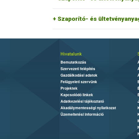
Európai Unión kivüli forgalom - Növényú
Vetőmag GMO hatósági vizsgálata
Szaporító- és ültetvényanya
Hivatalunk
Bemutatkozás
Szervezeti felépítés
Gazdálkodási adatok
Felügyeleti szervünk
Projektek
Kapcsolódó linkek
Adatkezelési tájékoztató
Akadálymentességi nyilatkozat
Üzemeltetési információ