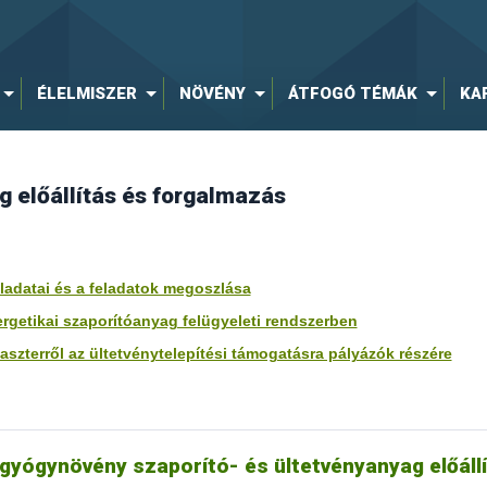
és forgalmazók nyilvántartásba vétele
engedélyezése
ÉLELMISZER
NÖVÉNY
ÁTFOGÓ TÉMÁK
KA
sához igazolás megadása
yek
elvégzéséhez
ése
g előállítás és forgalmazás
ek bejelentése
eladatai és a feladatok megoszlása
ergetikai szaporítóanyag felügyeleti rendszerben
t
álata
szterről az ültetvénytelepítési támogatásra pályázók részére
ítással, forgalmazással kapcsolatos tevékenységek engedélyezése
gisztrációja
lentése
sával és forgalmazásával kapcsolatos tevékenységek éves bejele
, törzsültetvény fenntartás, illetve a nyilvántartott adatokban tö
 gyógynövény szaporító- és ültetvényanyag előáll
 Európai Unión KIVÜLI forgalmazásra