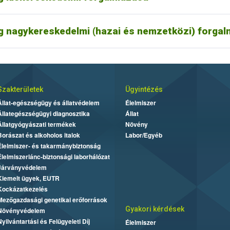
tlevél használata vizsgálatköteles növények esetén
g nagykereskedelmi (hazai és nemzetközi) forga
Szakterületek
Ügyintézés
Állat-egészségügy és állatvédelem
Élelmiszer
Állategészségügyi diagnosztika
Állat
Állatgyógyászati termékek
Növény
Borászat és alkoholos italok
Labor/Egyéb
Élelmiszer- és takarmánybiztonság
Élelmiszerlánc-biztonsági laborhálózat
Járványvédelem
Kiemelt ügyek, EUTR
Kockázatkezelés
Mezőgazdasági genetikai erőforrások
Gyakori kérdések
Növényvédelem
Nyilvántartási és Felügyeleti Díj
Élelmiszer