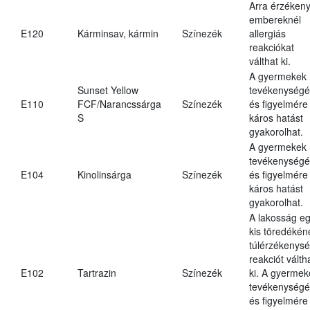
Arra érzéken
embereknél
E120
Kárminsav, kármin
Színezék
allergiás
reakciókat
válthat ki.
A gyermekek
Sunset Yellow
tevékenységé
E110
FCF/Narancssárga
Színezék
és figyelmére
S
káros hatást
gyakorolhat.
A gyermekek
tevékenységé
E104
Kinolinsárga
Színezék
és figyelmére
káros hatást
gyakorolhat.
A lakosság e
kis töredékén
túlérzékenysé
reakciót válth
E102
Tartrazin
Színezék
ki. A gyermek
tevékenységé
és figyelmére