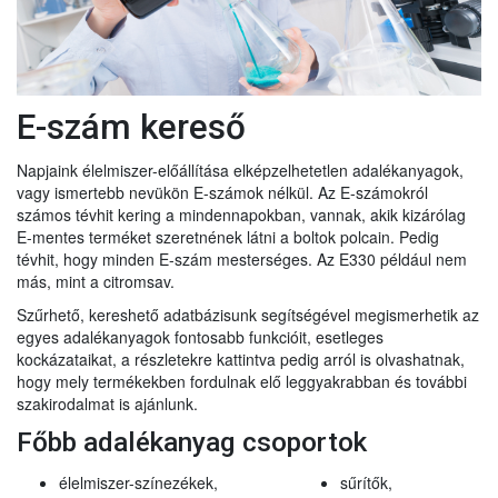
E-szám kereső
Napjaink élelmiszer-előállítása elképzelhetetlen adalékanyagok,
vagy ismertebb nevükön E-számok nélkül. Az E-számokról
számos tévhit kering a mindennapokban, vannak, akik kizárólag
E-mentes terméket szeretnének látni a boltok polcain. Pedig
tévhit, hogy minden E-szám mesterséges. Az E330 például nem
más, mint a citromsav.
Szűrhető, kereshető adatbázisunk segítségével megismerhetik az
egyes adalékanyagok fontosabb funkcióit, esetleges
kockázataikat, a részletekre kattintva pedig arról is olvashatnak,
hogy mely termékekben fordulnak elő leggyakrabban és további
szakirodalmat is ajánlunk.
Főbb adalékanyag csoportok
élelmiszer-színezékek,
sűrítők,