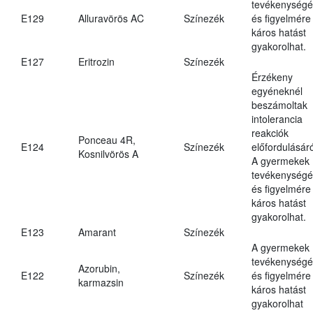
tevékenységé
E129
Alluravörös AC
Színezék
és figyelmére
káros hatást
gyakorolhat.
E127
Eritrozin
Színezék
Érzékeny
egyéneknél
beszámoltak
intolerancia
reakciók
Ponceau 4R,
E124
Színezék
előfordulásáró
Kosnilvörös A
A gyermekek
tevékenységé
és figyelmére
káros hatást
gyakorolhat.
E123
Amarant
Színezék
A gyermekek
tevékenységé
Azorubin,
E122
Színezék
és figyelmére
karmazsin
káros hatást
gyakorolhat