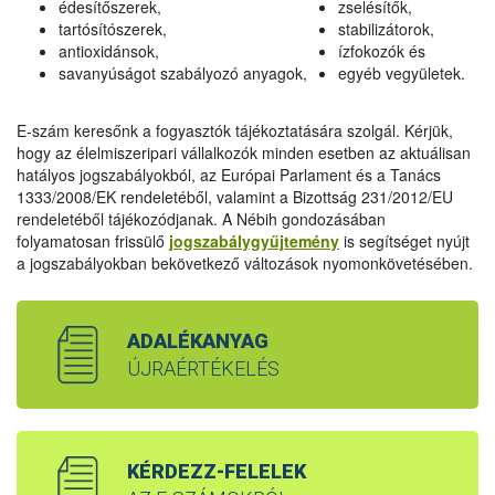
édesítőszerek,
zselésítők,
tartósítószerek,
stabilizátorok,
antioxidánsok,
ízfokozók és
savanyúságot szabályozó anyagok,
egyéb vegyületek.
E-szám keresőnk a fogyasztók tájékoztatására szolgál. Kérjük,
hogy az élelmiszeripari vállalkozók minden esetben az aktuálisan
hatályos jogszabályokból, az Európai Parlament és a Tanács
1333/2008/EK rendeletéből, valamint a Bizottság 231/2012/EU
rendeletéből tájékozódjanak. A Nébih gondozásában
folyamatosan frissülő
jogszabálygyűjtemény
is segítséget nyújt
a jogszabályokban bekövetkező változások nyomonkövetésében.
ADALÉKANYAG
ÚJRAÉRTÉKELÉS
KÉRDEZZ-FELELEK