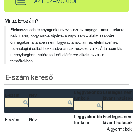
AZ E-SZÁMOKRÓL
Mi az E-szám?
Élelmiszer-adalékanyagnak nevezik azt az anyagot, amit – tekintet
nélkül arra, hogy van-e tápértéke vagy sem – élelmiszerként
önmagában általában nem fogyasztanak, ám az élelmiszerhez
technológiai célból hozzáadva annak részévé válik. Általában kis
mennyiségben, határozott cél elérésére alkalmazzák a
termékekben.
E-szám kereső
Leggyakoribb
Esetleges nem
E-szám
Név
funkció
kívánt hatások
Leggyakoribb
Esetleges nem
E-szám
Név
funkció
kívánt hatások
A gyermekek