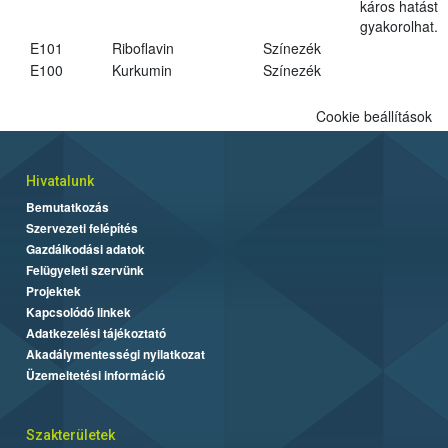
káros hatást
gyakorolhat.
E101
Riboflavin
Színezék
E100
Kurkumin
Színezék
Cookie beállítások
Hivatalunk
Bemutatkozás
Szervezeti felépítés
Gazdálkodási adatok
Felügyeleti szervünk
Projektek
Kapcsolódó linkek
Adatkezelési tájékoztató
Akadálymentességi nyilatkozat
Üzemeltetési információ
Szakterületek