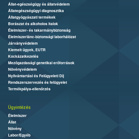
Állat-egészségügy és állatvédelem
Állategészségügyi diagnosztika
Állatgyógyászati termékek
Borászat és alkoholos italok
Élelmiszer- és takarmánybiztonság
Élelmiszerlánc-biztonsági laborhálózat
Járványvédelem
Kiemelt ügyek, EUTR
Kockázatkezelés
Mezőgazdasági genetikai erőforrások
Növényvédelem
Nyilvántartási és Felügyeleti Díj
Rendszerszervezés és felügyelet
Termékpálya-ellenőrzés
Ügyintézés
Élelmiszer
Állat
Növény
Labor/Egyéb