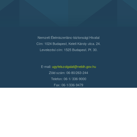
Nemzeti Élelmiszerlánc-biztonsági Hivatal
Cím: 1024 Budapest, Keleti Károly utca. 24.
Levelezési cím: 1525 Budapest. Pf. 30.
E-mail:
ugyfelszolgalat@nebih.gov.hu
Zöld szám: 06-80/263-244
Telefon: 06-1/ 336-9000
Fax: 06-1/336-9479