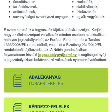
édesítőszerek,
zselésítők,
tartósítószerek,
stabilizátorok,
antioxidánsok,
ízfokozók és
savanyúságot szabályozó anyagok,
egyéb vegyületek.
E-szám keresőnk a fogyasztók tájékoztatására szolgál. Kérjük,
hogy az élelmiszeripari vállalkozók minden esetben az aktuálisan
hatályos jogszabályokból, az Európai Parlament és a Tanács
1333/2008/EK rendeletéből, valamint a Bizottság 231/2012/EU
rendeletéből tájékozódjanak. A Nébih gondozásában
folyamatosan frissülő
jogszabálygyűjtemény
is segítséget nyújt
a jogszabályokban bekövetkező változások nyomonkövetésében.
ADALÉKANYAG
ÚJRAÉRTÉKELÉS
KÉRDEZZ-FELELEK