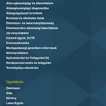
Állat-egészségügy és állatvédelem
Állategészségügyi diagnosztika
Állatgyógyászati termékek
Borászat és alkoholos italok
Élelmiszer- és takarmánybiztonság
Élelmiszerlánc-biztonsági laborhálózat
Járványvédelem
Kiemelt ügyek, EUTR
Kockázatkezelés
Mezőgazdasági genetikai erőforrások
Növényvédelem
Nyilvántartási és Felügyeleti Díj
Rendszerszervezés és felügyelet
Termékpálya-ellenőrzés
Ügyintézés
Élelmiszer
Állat
Növény
Labor/Egyéb