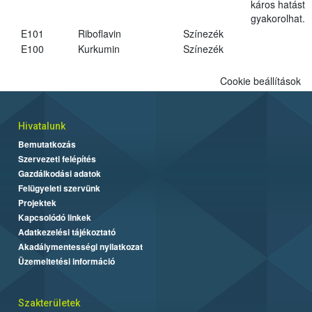
káros hatást
gyakorolhat.
E101
Riboflavin
Színezék
E100
Kurkumin
Színezék
Cookie beállítások
Hivatalunk
Bemutatkozás
Szervezeti felépítés
Gazdálkodási adatok
Felügyeleti szervünk
Projektek
Kapcsolódó linkek
Adatkezelési tájékoztató
Akadálymentességi nyilatkozat
Üzemeltetési információ
Szakterületek