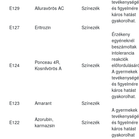
tevékenységé
E129
Alluravörös AC
Színezék
és figyelmére
káros hatást
gyakorolhat.
E127
Eritrozin
Színezék
Érzékeny
egyéneknél
beszámoltak
intolerancia
reakciók
Ponceau 4R,
E124
Színezék
előfordulásáró
Kosnilvörös A
A gyermekek
tevékenységé
és figyelmére
káros hatást
gyakorolhat.
E123
Amarant
Színezék
A gyermekek
tevékenységé
Azorubin,
E122
Színezék
és figyelmére
karmazsin
káros hatást
gyakorolhat