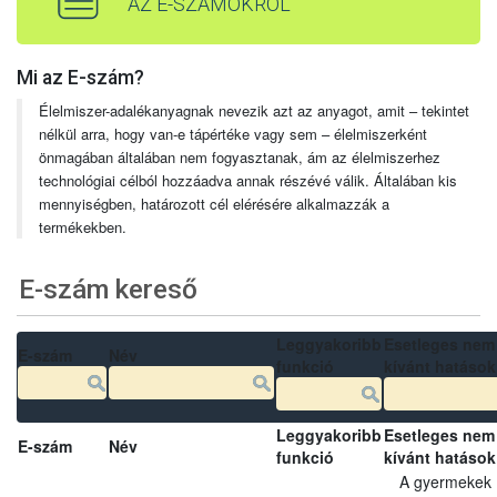
AZ E-SZÁMOKRÓL
Mi az E-szám?
Élelmiszer-adalékanyagnak nevezik azt az anyagot, amit – tekintet
nélkül arra, hogy van-e tápértéke vagy sem – élelmiszerként
önmagában általában nem fogyasztanak, ám az élelmiszerhez
technológiai célból hozzáadva annak részévé válik. Általában kis
mennyiségben, határozott cél elérésére alkalmazzák a
termékekben.
E-szám kereső
Leggyakoribb
Esetleges nem
E-szám
Név
funkció
kívánt hatások
Leggyakoribb
Esetleges nem
E-szám
Név
funkció
kívánt hatások
A gyermekek