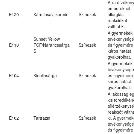
Arra érzéken
embereknél
E120
Kárminsav, kármin
Színezék
allergiás
reakciókat
válthat ki.
A gyermekek
Sunset Yellow
tevékenységé
E110
FCF/Narancssárga
Színezék
és figyelmére
S
káros hatást
gyakorolhat.
A gyermekek
tevékenységé
E104
Kinolinsárga
Színezék
és figyelmére
káros hatást
gyakorolhat.
A lakosság e
kis töredékén
túlérzékenysé
reakciót válth
E102
Tartrazin
Színezék
ki. A gyermek
tevékenységé
és figyelmére