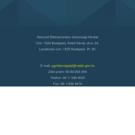
Nemzeti Élelmiszerlánc-biztonsági Hivatal
Cím: 1024 Budapest, Keleti Károly utca. 24.
Levelezési cím: 1525 Budapest. Pf. 30.
E-mail:
ugyfelszolgalat@nebih.gov.hu
Zöld szám: 06-80/263-244
Telefon: 06-1/ 336-9000
Fax: 06-1/336-9479