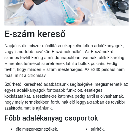
E-szám kereső
Napjaink élelmiszer-előállítása elképzelhetetlen adalékanyagok,
vagy ismertebb nevükön E-számok nélkül. Az E-számokról
számos tévhit kering a mindennapokban, vannak, akik kizárólag
E-mentes terméket szeretnének látni a boltok polcain. Pedig
tévhit, hogy minden E-szám mesterséges. Az E330 például nem
más, mint a citromsav.
Szűrhető, kereshető adatbázisunk segítségével megismerhetik az
egyes adalékanyagok fontosabb funkcióit, esetleges
kockázataikat, a részletekre kattintva pedig arról is olvashatnak,
hogy mely termékekben fordulnak elő leggyakrabban és további
szakirodalmat is ajánlunk.
Főbb adalékanyag csoportok
élelmiszer-színezékek,
sűrítők,