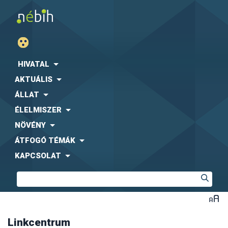
Agrárgazdasági Kutató Intézet (AKI)
Fogyasztóvédelmi Egyesületek Országos Szövetsége
(FEOSZ)
HIVATAL
Kaposvári Egyetem (KE)
AKTUÁLIS
Közbeszerzési Hatóság (KH)
Központi Statisztikai Hivatal (KSH)
-
együttműködési
ÁLLAT
megállapodás letölthető formában
ÉLELMISZER
Magyar Díszkertészek Szövetsége
Magyar Ebtartók Országos Egyesülete (MEBO)
NÖVÉNY
Magyar Máltai Szeretetszolgálat
ÁTFOGÓ TÉMÁK
Magyar Szója és Fehérjenövény Egyesület (MSZFE)
KAPCSOLAT
Magyar Utazási Irodák Szövetsége (MUISZ)
Magyarországi Étrend-kiegészítő Gyártók és
Forgalmazók Egyesülete (MÉKISZ)
Nemzeti Közszolgálati Egyetem (NKE)
Nemzeti Szakértői és Kutató Központ (NSZKK)
Országos Gyógyszerészeti és Élelmezés-egészségügyi
Intézet (OGYÉI)
Linkcentrum