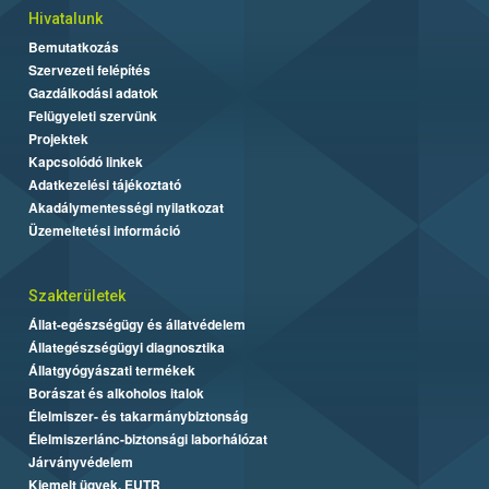
Hivatalunk
Bemutatkozás
Szervezeti felépítés
Gazdálkodási adatok
Felügyeleti szervünk
Projektek
Kapcsolódó linkek
Adatkezelési tájékoztató
Akadálymentességi nyilatkozat
Üzemeltetési információ
Szakterületek
Állat-egészségügy és állatvédelem
Állategészségügyi diagnosztika
Állatgyógyászati termékek
Borászat és alkoholos italok
Élelmiszer- és takarmánybiztonság
Élelmiszerlánc-biztonsági laborhálózat
Járványvédelem
Kiemelt ügyek, EUTR