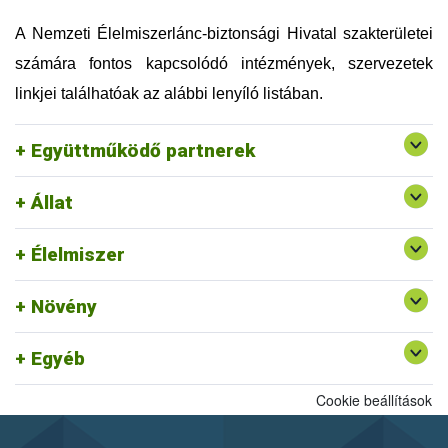
Országos Magyar Méhészeti Egyesület (OMME)
Szellemi Tulajdon Nemzeti Hivatala (SZTNH)
A Nemzeti Élelmiszerlánc-biztonsági Hivatal szakterületei
Szent István Egyetem (SZIE)
számára fontos kapcsolódó intézmények, szervezetek
Táplálkozás, Életmód és Testmozgás Platform
Egyesület (TÉT Platform)
linkjei találhatóak az alábbi lenyíló listában.
Tej Szakmaközi Szervezet és Terméktanács (TTT)
Vám, Jövedéki és Adóügyi Szolgáltatók Szövetsége
Együttműködő partnerek
(VJASZSZ)
Állat
Egységes Nyilvántartási és Azonosítási Rendszer
Rendszerszervezési és Felügyeleti
Felszín Alatti Vizekért Alapítvány
Élelmiszer
Igazgatóság ajánlott linkjei
Kölcsönös Megfeleltetés honlap
Növény
Egyéb
Cookie beállítások