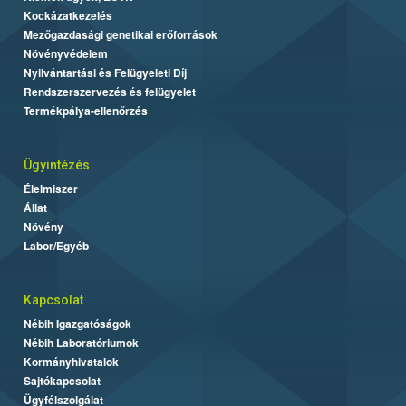
Kockázatkezelés
Mezőgazdasági genetikai erőforrások
Növényvédelem
Nyilvántartási és Felügyeleti Díj
Rendszerszervezés és felügyelet
Termékpálya-ellenőrzés
Ügyintézés
Élelmiszer
Állat
Növény
Labor/Egyéb
Kapcsolat
Nébih Igazgatóságok
Nébih Laboratóriumok
Kormányhivatalok
Sajtókapcsolat
Ügyfélszolgálat