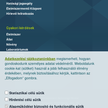
Hatósági jogsegély
Élelmiszermentő Központ
Hírlevél feliratkozás
Gyakori kérdések
Élelmiszer
Állat
Növény
Laboratóriumok
Labor/Egyéb
Adatkezelési tájékoztatónkban
megismerheti, hogyan
gondoskodunk személyes adatai védelméről. Weboldalunk
cookie-kat (sütiket) használ a jobb felhasználói élmény
érdekében, melynek biztosításához kérjük, kattintson az
„Elfogadom” gombra.
Statisztikai célú sütik
Nemzeti Élelmiszerlánc-biztonsági Hivatal
Hirdetési célú sütik
Cím: 1024 Budapest, Keleti Károly utca. 24.
Alapműködést biztosító és funkcionális sütik
Levelezési cím: 1525 Budapest. Pf. 30.