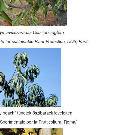
nye levélszáradás Olaszországban
te for sustainable Plant Protection, UOS, Bari/
y peach” tünetek őszibarack leveleken
to Sperimentale per la Frutticoltura, Roma/