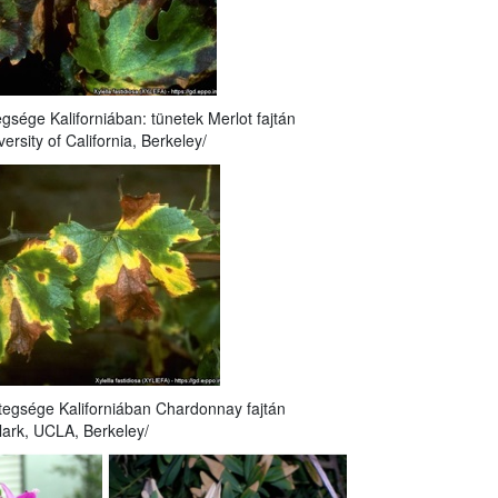
egsége Kaliforniában: tünetek Merlot fajtán
versity of California, Berkeley/
etegsége Kaliforniában Chardonnay fajtán
Clark, UCLA, Berkeley/