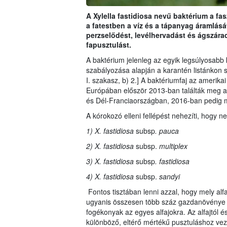
A Xylella fastidiosa nevű baktérium a f
a fatestben a víz és a tápanyag áramlását.
perzselődést, levélhervadást és ágszárad
fapusztulást.
A baktérium jelenleg az egyik legsúlyosab
szabályozása alapján a karantén listánkon sz
I. szakasz, b) 2.] A baktériumfaj az amerik
Európában először 2013-ban találták meg a
és Dél-Franciaországban, 2016-ban pedig 
A kórokozó elleni fellépést nehezíti, hogy 
1) X. fastidiosa
subsp
. pauca
2) X. fastidiosa
subsp.
multiplex
3) X. fastidiosa
subsp
. fastidiosa
4) X. fastidiosa
subsp.
sandyi
Fontos tisztában lenni azzal, hogy mely alfa
ugyanis összesen több száz gazdanövénye 
fogékonyak az egyes alfajokra. Az alfajtól é
különböző, eltérő mértékű pusztuláshoz vez