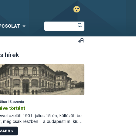
PCSOLAT
s hírek
úlius 15, szerda
éve történt
vvel ezelőtt 1901. július 15-én, költözött be
z, még csak részben – a budapesti m. kir.
i vetőmagvizsgáló állomás a Kis Rókus utca
VÁBB >
ám alatti, Czigler Győző által tervezett új