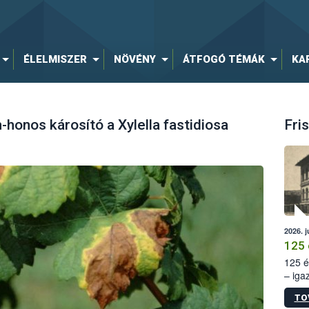
ÉLELMISZER
NÖVÉNY
ÁTFOGÓ TÉMÁK
KA
honos károsító a Xylella fastidiosa
Fris
2026. j
125 
125 é
– iga
állam
TO
15. sz