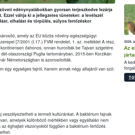
épüle
aszöveti edénynyalábokban gyorsan terjeszkedve lezárja
 Ezzel váltja ki a jellegzetes tüneteket: a levélszél
ást, elhalást és törpülés, súlyos fertőzéskor
b károsító, amely az EU közös növény-egészségügyi
erepel [7/2001 (I.17.) FVM rendelet, 1. sz. melléklet A rész,
2026. j
ai kontinensen őshonos, onnan hurcolták be Tajvan szigetére.
Az e
 dél-olaszországi Puglia tartományban, 2015-ben Korzikán
járta
már Németországban is azonosították.
A kedv
forga
nem egy egységes fajról, hanem annak négy alfajáról van szó:
Korm.
TO
sérül
felme
veszé
Ezen 
vonni
jártas
j veszélyeztetheti a termelt kultúránkat. A baktérium fajnak
van, amelyek különböző mértékben vagy egyáltalán nem
s az éghajlati viszonyoktól függően a baktérium-fertőzés
ethet.