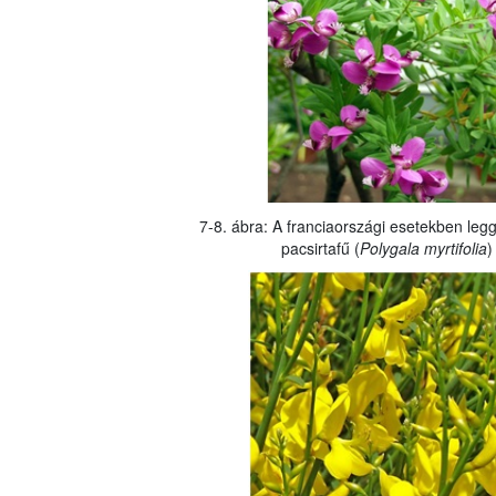
7-8. ábra: A franciaországi esetekben leg
pacsirtafű (
Polygala myrtifolia
)