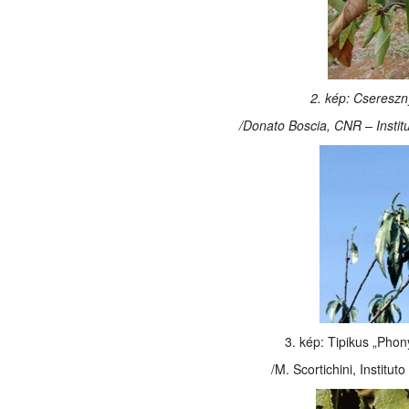
2. kép: Cseresz
/Donato Boscia, CNR – Institu
3. kép: Tipikus „Phon
/M. Scortichini, Institu