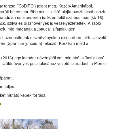
gy törzse (’CoDiRO’) jelent meg, Közép-Amerikából,
erült be és már több mint 1 millió olajfa pusztulását okozta.
andulán és leanderen is. Ezen felül számos más (kb 18)
k, szilva és dísznövények is veszélyeztetettek. A szőlő
k, míg magának a „pauca” alfajnak igen.
fajt azonosították dísznövényeken elsősorban mirtuszlevelű
teren (Spartium junceum), először Korzikán majd a
2016) egy leander növényből vett mintából a ’fastidiosa’
 a szőlőnövények pusztulásához vezető száradást, a Pierce
rópában.
 teljes.
ket mutató képek forrása:
s