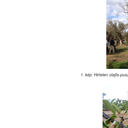
1. kép: Hirtelen olajfa-pu
/F. P