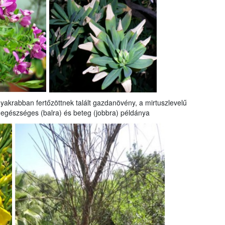
gyakrabban fertőzöttnek talált gazdanövény, a mirtuszlevelű
 egészséges (balra) és beteg (jobbra) példánya