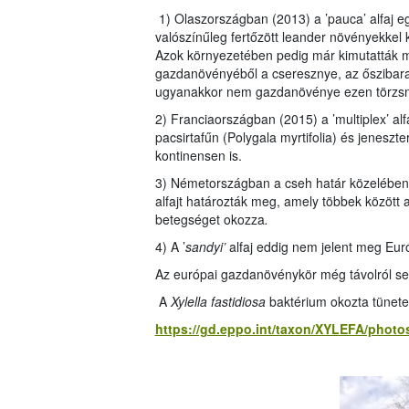
1) Olaszországban (2013) a ’pauca’ alfaj e
valószínűleg fertőzött leander növényekkel k
Azok környezetében pedig már kimutatták m
gazdanövényéből a cseresznye, az őszibarac
ugyanakkor nem gazdanövénye ezen törzsne
2) Franciaországban (2015) a ’multiplex’ al
pacsirtafűn (Polygala myrtifolia) és jenesz
kontinensen is.
3) Németországban a cseh határ közelében (
alfajt határozták meg, amely többek között
betegséget okozza
.
4) A ’
sandyi’
alfaj eddig nem jelent meg Eu
Az európai gazdanövénykör még távolról sem
A
Xylella fastidiosa
baktérium okozta tünete
https://gd.eppo.int/taxon/XYLEFA/photo