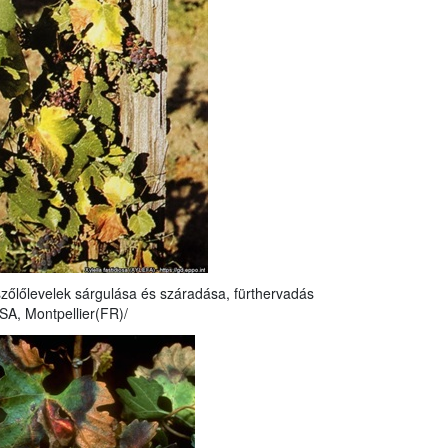
szőlőlevelek sárgulása és száradása, fürthervadás
SA, Montpellier(FR)/