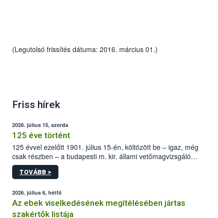
(Legutolsó frissítés dátuma: 2016. március 01.)
Friss hírek
2026. július 15, szerda
125 éve történt
125 évvel ezelőtt 1901. július 15-én, költözött be – igaz, még
csak részben – a budapesti m. kir. állami vetőmagvizsgáló
állomás a Kis Rókus utca 15. szám alatti, Czigler Győző által
TOVÁBB >
tervezett új épületébe.
2026. július 6, hétfő
Az ebek viselkedésének megítélésében jártas
szakértők listája