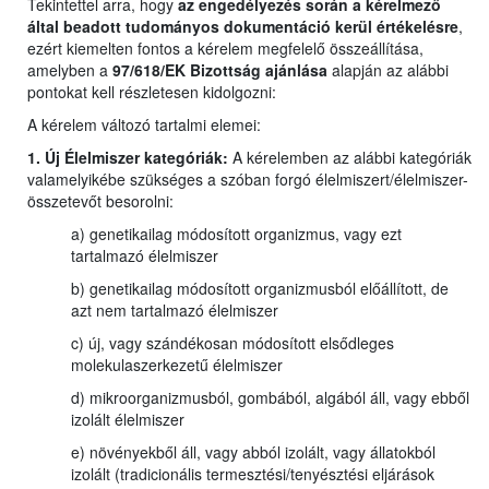
Tekintettel arra, hogy
az engedélyezés során a kérelmező
által beadott tudományos dokumentáció kerül értékelésre
,
ezért kiemelten fontos a kérelem megfelelő összeállítása,
amelyben a
97/618/EK Bizottság ajánlása
alapján az alábbi
pontokat kell részletesen kidolgozni:
A kérelem változó tartalmi elemei:
1. Új Élelmiszer kategóriák:
A kérelemben az alábbi kategóriák
valamelyikébe szükséges a szóban forgó élelmiszert/élelmiszer-
összetevőt besorolni:
a) genetikailag módosított organizmus, vagy ezt
tartalmazó élelmiszer
b) genetikailag módosított organizmusból előállított, de
azt nem tartalmazó élelmiszer
c) új, vagy szándékosan módosított elsődleges
molekulaszerkezetű élelmiszer
d) mikroorganizmusból, gombából, algából áll, vagy ebből
izolált élelmiszer
e) növényekből áll, vagy abból izolált, vagy állatokból
izolált (tradicionális termesztési/tenyésztési eljárások