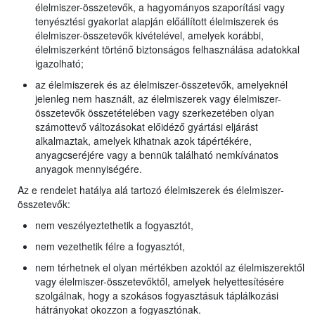
élelmiszer-összetevők, a hagyományos szaporítási vagy
tenyésztési gyakorlat alapján előállított élelmiszerek és
élelmiszer-összetevők kivételével, amelyek korábbi,
élelmiszerként történő biztonságos felhasználása adatokkal
igazolható;
az élelmiszerek és az élelmiszer-összetevők, amelyeknél
jelenleg nem használt, az élelmiszerek vagy élelmiszer-
összetevők összetételében vagy szerkezetében olyan
számottevő változásokat előidéző gyártási eljárást
alkalmaztak, amelyek kihatnak azok tápértékére,
anyagcseréjére vagy a bennük található nemkívánatos
anyagok mennyiségére.
Az e rendelet hatálya alá tartozó élelmiszerek és élelmiszer-
összetevők:
nem veszélyeztethetik a fogyasztót,
nem vezethetik félre a fogyasztót,
nem térhetnek el olyan mértékben azoktól az élelmiszerektől
vagy élelmiszer-összetevőktől, amelyek helyettesítésére
szolgálnak, hogy a szokásos fogyasztásuk táplálkozási
hátrányokat okozzon a fogyasztónak.