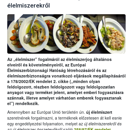
élelmiszerekről
Az „élelmiszer” fogalmáról az élelmiszerjog általános
elveiről és követelményeiről, az Európai
Élelmiszerbiztonsági Hatóság létrehozásáról és az
élelmiszerbiztonságra vonatkozó eljárások megállapításáról
a 178/2002/EK rendelet 2. cikke („minden olyan
feldolgozott, részben feldolgozott vagy feldolgozatlan
anyagot vagy terméket jelent, amelyet emberi fogyasztásra
szánnak, illetve amelyet várhatóan emberek fogyasztanak
el”) rendelkezik.
Amennyiben az Európai Unió területén ún.
új élelmiszert
szeretnének forgalmazni, a terméknek előzetesen át kell esnie
egy engedélyezési folyamaton, melyet az
új élelmiszerekről és
az új élelmiszer-összetevőkről
szóló
258/97/EK rendelet