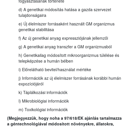
fogyasztásának története
d) A genetikai módosítás hatása a gazda szervezet
tulajdonságaira
e) Új élelmiszer forrásaként használt GM organizmus
genetikai stabilitása
f) Az új genetikai anyag expressziójának jellemzői
g) A genetikai anyag transzfer a GM organizmusból
h) Genetikailag módosított mikroorganizmus túlélése és
telepképzése a humán bélben
i) Előrelátható bevitel/használat mértéke
j) Információk az új élelmiszer forrásának korábbi humán
expozíciójáról
k) Táplálkozási információk
l) Mikrobiológiai információk
m) Toxikológiai információk
(Megjegyezzük, hogy noha a 97/618/EK ajánlás tartalmazza
a géntechnológiával módosított növényekre, állatokra,