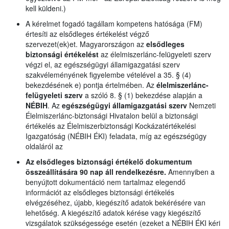
kell küldeni.)
A kérelmet fogadó tagállam kompetens hatósága (FM)
értesíti az elsődleges értékelést végző
szervezet(ek)et. Magyarországon az
elsődleges
biztonsági értékelést
az élelmiszerlánc-felügyeleti szerv
végzi el, az egészségügyi államigazgatási szerv
szakvéleményének figyelembe vételével a 35. § (4)
bekezdésének e) pontja értelmében. Az
élelmiszerlánc-
felügyeleti szerv
a szóló 8. § (1) bekezdése alapján a
NÉBIH
. Az
egészségügyi államigazgatási szerv
Nemzeti
Élelmiszerlánc-biztonsági Hivatalon belül a biztonsági
értékelés az Élelmiszerbiztonsági Kockázatértékelési
Igazgatóság (NÉBIH ÉKI) feladata, míg az egészségügy
oldaláról az
Az elsődleges biztonsági értékelő dokumentum
összeállítására 90 nap áll rendelkezésre.
Amennyiben a
benyújtott dokumentáció nem tartalmaz elegendő
információt az elsődleges biztonsági értékelés
elvégzéséhez, újabb, kiegészítő adatok bekérésére van
lehetőség. A kiegészítő adatok kérése vagy kiegészítő
vizsgálatok szükségessége esetén (ezeket a NÉBIH ÉKI kéri