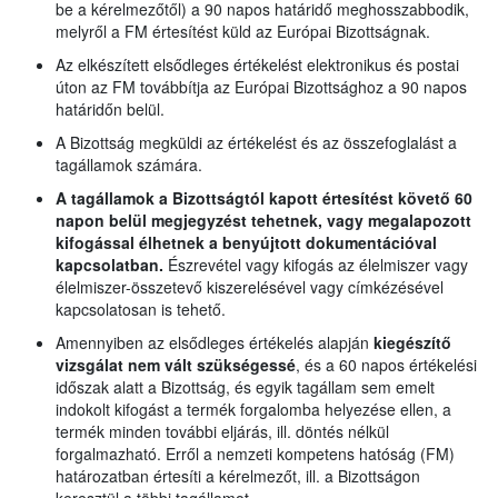
be a kérelmezőtől) a 90 napos határidő meghosszabbodik,
melyről a FM értesítést küld az Európai Bizottságnak.
Az elkészített elsődleges értékelést elektronikus és postai
úton az FM továbbítja az Európai Bizottsághoz a 90 napos
határidőn belül.
A Bizottság megküldi az értékelést és az összefoglalást a
tagállamok számára.
A tagállamok a Bizottságtól kapott értesítést követő 60
napon belül megjegyzést tehetnek, vagy megalapozott
kifogással élhetnek a benyújtott dokumentációval
kapcsolatban.
Észrevétel vagy kifogás az élelmiszer vagy
élelmiszer-összetevő kiszerelésével vagy címkézésével
kapcsolatosan is tehető.
Amennyiben az elsődleges értékelés alapján
kiegészítő
vizsgálat nem vált szükségessé
, és a 60 napos értékelési
időszak alatt a Bizottság, és egyik tagállam sem emelt
indokolt kifogást a termék forgalomba helyezése ellen, a
termék minden további eljárás, ill. döntés nélkül
forgalmazható. Erről a nemzeti kompetens hatóság (FM)
határozatban értesíti a kérelmezőt, ill. a Bizottságon