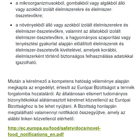
a mikroorganizmusokból, gombákból vagy algákból álló
vagy azokból izolált élelmiszerekre és élelmiszer-
összetevőkre;
a növényekből álló vagy azokból izolált élelmiszerekre és
élelmiszer-összetevőkre, valamint az állatokból izolált
élelmiszer-összetevőkre, a hagyományos szaporítási vagy
tenyésztési gyakorlat alapján előállított élelmiszerek és
élelmiszer-összetevők kivételével, amelyek korábbi,
élelmiszerként történő biztonságos felhasználása adatokkal
igazolható.
Miután a kérelmező a kompetens hatóság véleménye alapján
megkapta az engedélyt, értesíti az Európai Bizottságot a termék
forgalomba hozataláról. Az általánosan elismert tudományos
bizonyítékokkal alátámasztott kérelmet közvetlenül az Európai
Bizottsághoz is be lehet nyújtani. A Bizottság honlapján
megtalálható valamennyi notifikáció összegyűjtve, amely az
alábbi linken közvetlenül elérhető:
http://ec.europa.eu/food/safety/docs/novel-
food_notifications_en.pdf