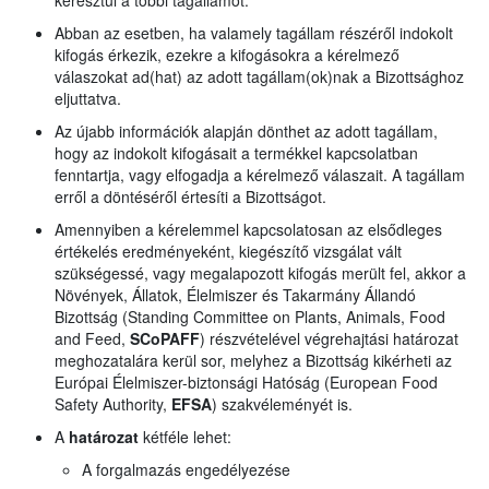
keresztül a többi tagállamot.
Abban az esetben, ha valamely tagállam részéről indokolt
kifogás érkezik, ezekre a kifogásokra a kérelmező
válaszokat ad(hat) az adott tagállam(ok)nak a Bizottsághoz
eljuttatva.
Az újabb információk alapján dönthet az adott tagállam,
hogy az indokolt kifogásait a termékkel kapcsolatban
fenntartja, vagy elfogadja a kérelmező válaszait. A tagállam
erről a döntéséről értesíti a Bizottságot.
Amennyiben a kérelemmel kapcsolatosan az elsődleges
értékelés eredményeként, kiegészítő vizsgálat vált
szükségessé, vagy megalapozott kifogás merült fel, akkor a
Növények, Állatok, Élelmiszer és Takarmány Állandó
Bizottság (Standing Committee on Plants, Animals, Food
and Feed,
SCoPAFF
) részvételével végrehajtási határozat
meghozatalára kerül sor, melyhez a Bizottság kikérheti az
Európai Élelmiszer-biztonsági Hatóság (European Food
Safety Authority,
EFSA
) szakvéleményét is.
A
határozat
kétféle lehet:
A forgalmazás engedélyezése