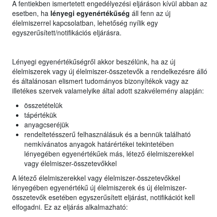
A fentiekben ismertetett engedélyezési eljáráson kívül abban az
esetben, ha
lényegi egyenértékűség
áll fenn az új
élelmiszerrel kapcsolatban, lehetőség nyílik egy
egyszerűsített/notifikációs eljárásra.
Lényegi egyenértékűségről akkor beszélünk, ha az új
élelmiszerek vagy új élelmiszer-összetevők a rendelkezésre álló
és általánosan elismert tudományos bizonyítékok vagy az
illetékes szervek valamelyike által adott szakvélemény alapján:
összetételük
tápértékük
anyagcseréjük
rendeltetésszerű felhasználásuk és a bennük található
nemkívánatos anyagok határértékei tekintetében
lényegében egyenértékűek más, létező élelmiszerekkel
vagy élelmiszer-összetevőkkel
A létező élelmiszerekkel vagy élelmiszer-összetevőkkel
lényegében egyenértékű új élelmiszerek és új élelmiszer-
összetevők esetében egyszerűsített eljárást, notifikációt kell
elfogadni. Ez az eljárás alkalmazható: