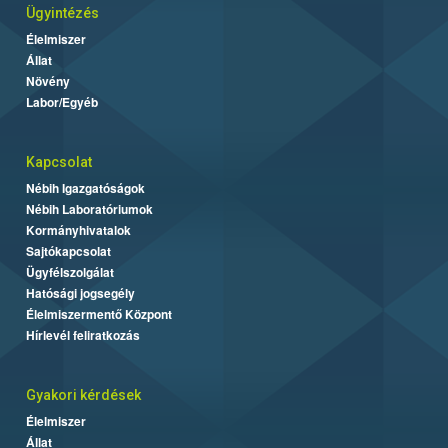
Ügyintézés
Élelmiszer
Állat
Növény
Labor/Egyéb
Kapcsolat
Nébih Igazgatóságok
Nébih Laboratóriumok
Kormányhivatalok
Sajtókapcsolat
Ügyfélszolgálat
Hatósági jogsegély
Élelmiszermentő Központ
Hírlevél feliratkozás
Gyakori kérdések
Élelmiszer
Állat