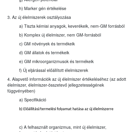
h) Marker gén értékelése
3. Az új élelmiszerek osztályozása
a) Tiszta kémiai anyagok, keverékeik, nem-GM forrásból
b) Komplex új élelmiszer, nem GM-forrásból
c) GM növények és termékeik
d) GM állatok és termékeik
e) GM mikroorganizmusok és termékeik
f) Új eljárással előállított élelmiszerek
4. Alapvető információk az új élelmiszer értékeléséhez (az adott
élelmiszer, élelmiszer-összetevő jellegzetességének
függvényében)
a) Specifikáció
b) Előállítási/termelési folyamat hatása az új élelmiszerre
c) A felhasznált organizmus, mint új élelmiszer,