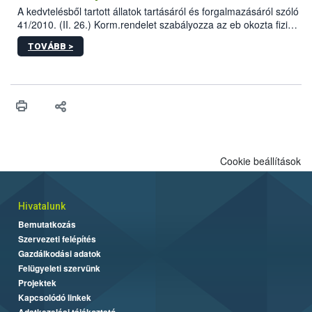
A kedvtelésből tartott állatok tartásáról és forgalmazásáról szóló
41/2010. (II. 26.) Korm.rendelet szabályozza az eb okozta fizikai
sérülés, illetve ennek veszélye keletkezésekor felmerülő
TOVÁBB >
hatósági feladatokat, valamint a veszélyes eb tartását és annak
engedélyezését. Ezen eljárások során szükség esetén be kell
vonni az ebek viselkedésének megítélésében jártas szakértőt.
Cookie beállítások
Hivatalunk
Bemutatkozás
Szervezeti felépítés
Gazdálkodási adatok
Felügyeleti szervünk
Projektek
Kapcsolódó linkek
Adatkezelési tájékoztató