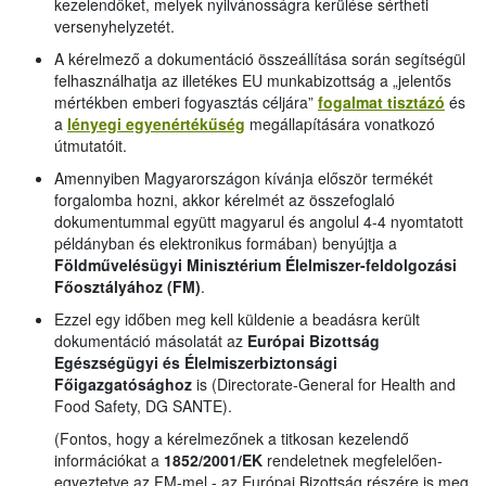
kezelendőket, melyek nyilvánosságra kerülése sértheti
versenyhelyzetét.
A kérelmező a dokumentáció összeállítása során segítségül
felhasználhatja az illetékes EU munkabizottság a „jelentős
mértékben emberi fogyasztás céljára”
fogalmat tisztázó
és
a
lényegi egyenértékűség
megállapítására vonatkozó
útmutatóit.
Amennyiben Magyarországon kívánja először termékét
forgalomba hozni, akkor kérelmét az összefoglaló
dokumentummal együtt magyarul és angolul 4-4 nyomtatott
példányban és elektronikus formában) benyújtja a
Földművelésügyi Minisztérium Élelmiszer-feldolgozási
Főosztályához (FM)
.
Ezzel egy időben meg kell küldenie a beadásra került
dokumentáció másolatát az
Európai Bizottság
Egészségügyi és Élelmiszerbiztonsági
Főigazgatósághoz
is (Directorate-General for Health and
Food Safety, DG SANTE).
(Fontos, hogy a kérelmezőnek a titkosan kezelendő
információkat a
1852/2001/EK
rendeletnek megfelelően-
egyeztetve az FM-mel - az Európai Bizottság részére is meg