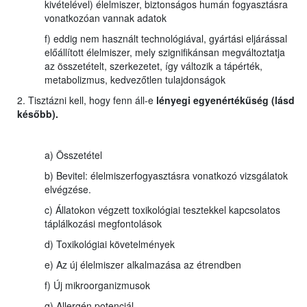
kivételével) élelmiszer, biztonságos humán fogyasztásra
vonatkozóan vannak adatok
f) eddig nem használt technológiával, gyártási eljárással
előállított élelmiszer, mely szignifikánsan megváltoztatja
az összetételt, szerkezetet, így változik a tápérték,
metabolizmus, kedvezőtlen tulajdonságok
2. Tisztázni kell, hogy fenn áll-e
lényegi egyenértékűség (lásd
később).
a) Összetétel
b) Bevitel: élelmiszerfogyasztásra vonatkozó vizsgálatok
elvégzése.
c) Állatokon végzett toxikológiai tesztekkel kapcsolatos
táplálkozási megfontolások
d) Toxikológiai követelmények
e) Az új élelmiszer alkalmazása az étrendben
f) Új mikroorganizmusok
g) Allergén potenciál