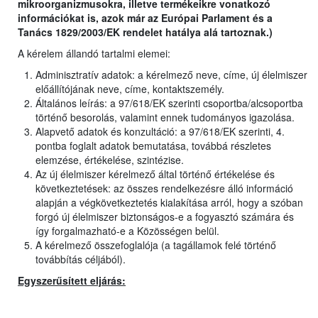
mikroorganizmusokra, illetve termékeikre vonatkozó
információkat is, azok már az Európai Parlament és a
Tanács 1829/2003/EK rendelet hatálya alá tartoznak.)
A kérelem állandó tartalmi elemei:
Adminisztratív adatok: a kérelmező neve, címe, új élelmiszer
előállítójának neve, címe, kontaktszemély.
Általános leírás: a 97/618/EK szerinti csoportba/alcsoportba
történő besorolás, valamint ennek tudományos igazolása.
Alapvető adatok és konzultáció: a 97/618/EK szerinti, 4.
pontba foglalt adatok bemutatása, továbbá részletes
elemzése, értékelése, szintézise.
Az új élelmiszer kérelmező által történő értékelése és
következtetések: az összes rendelkezésre álló információ
alapján a végkövetkeztetés kialakítása arról, hogy a szóban
forgó új élelmiszer biztonságos-e a fogyasztó számára és
így forgalmazható-e a Közösségen belül.
A kérelmező összefoglalója (a tagállamok felé történő
továbbítás céljából).
Egyszerűsített eljárás: