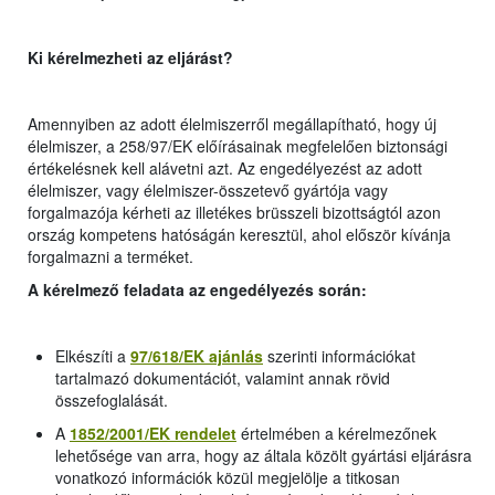
Ki kérelmezheti az eljárást?
Amennyiben az adott élelmiszerről megállapítható, hogy új
élelmiszer, a 258/97/EK előírásainak megfelelően biztonsági
értékelésnek kell alávetni azt. Az engedélyezést az adott
élelmiszer, vagy élelmiszer-összetevő gyártója vagy
forgalmazója kérheti az illetékes brüsszeli bizottságtól azon
ország kompetens hatóságán keresztül, ahol először kívánja
forgalmazni a terméket.
A kérelmező feladata az engedélyezés során:
Elkészíti a
97/618/EK ajánlás
szerinti információkat
tartalmazó dokumentációt, valamint annak rövid
összefoglalását.
A
1852/2001/EK
rendelet
értelmében a kérelmezőnek
lehetősége van arra, hogy az általa közölt gyártási eljárásra
vonatkozó információk közül megjelölje a titkosan