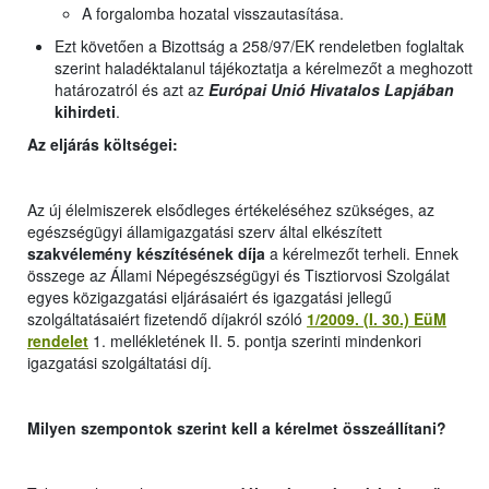
A forgalomba hozatal visszautasítása.
Ezt követően a Bizottság a 258/97/EK rendeletben foglaltak
szerint haladéktalanul tájékoztatja a kérelmezőt a meghozott
határozatról és azt az
Európai Unió Hivatalos Lapjában
kihirdeti
.
Az eljárás költségei:
Az új élelmiszerek elsődleges értékeléséhez szükséges, az
egészségügyi államigazgatási szerv által elkészített
szakvélemény készítésének díja
a kérelmezőt terheli. Ennek
összege a
z
Állami Népegészségügyi és Tisztiorvosi Szolgálat
egyes közigazgatási eljárásaiért és igazgatási jellegű
szolgáltatásaiért fizetendő díjakról szóló
1/2009. (I. 30.) EüM
rendelet
1. mellékletének II. 5. pontja szerinti mindenkori
igazgatási szolgáltatási díj.
Milyen szempontok szerint kell a kérelmet összeállítani?