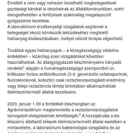
Emellett a nem vagy nehezen kezelhető megbetegedések
gazdasági károkat is okozhatnak az állatállományokban, ezért
elengedhetetlen a fertőzések szakmailag megalapozott
gyógyszeres kezelése.
A laboratóriumi érzékenységi vizsgálatok segítenek a
betegséget okozó kórokozók leküzdéséhez megfelelő
hatóanyag kiválasztásában, mellyel célzott terápia végezhető.
Továbbá egyes hatóanyagok – a közegészségügy védelme
érdekében – kizárólag ezen vizsgálatokat követően
használhatóak. Az állatgyógyászati készítményekre irányadó
1
rendelet
alapján a humánegészségügyi szempontból ún.
kritikusan fontos antibiotikumok (3-4. generációs cefalosporinok,
fluorokinolonok, kolisztin) csak rezisztenciavizsgálati eredmény
vagy telepi rezisztencia térkép birtokában alkalmazhatóak
élelmiszertermelő állatok kezelésére.
2023. január 1-től a fentiekkel összhangban az
Agrárminisztérium megteremtette a rezisztenciavizsgálatok
2
támogatott elvégzésének lehetőségét.
A hozzájárulás a kis
létszámú állattartó telepek élelmiszertermelő állatai esetében a
mintavételre, a laboratóriumi bakteriológiai vizsgálatra és az