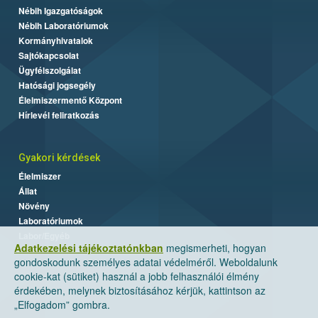
Nébih Igazgatóságok
Nébih Laboratóriumok
Kormányhivatalok
Sajtókapcsolat
Ügyfélszolgálat
Hatósági jogsegély
Élelmiszermentő Központ
Hírlevél feliratkozás
Gyakori kérdések
Élelmiszer
Állat
Növény
Laboratóriumok
Labor/Egyéb
Adatkezelési tájékoztatónkban
megismerheti, hogyan
gondoskodunk személyes adatai védelméről. Weboldalunk
cookie-kat (sütiket) használ a jobb felhasználói élmény
érdekében, melynek biztosításához kérjük, kattintson az
„Elfogadom” gombra.