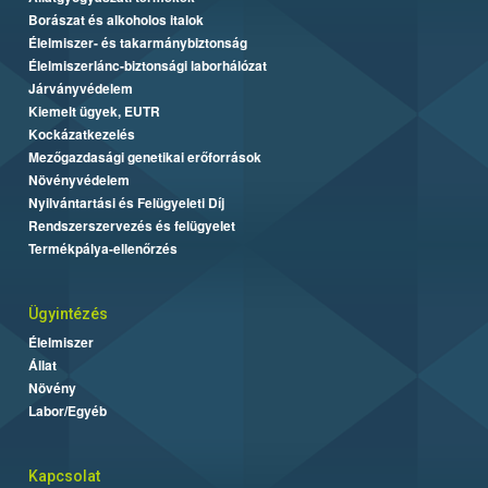
Borászat és alkoholos italok
Élelmiszer- és takarmánybiztonság
Élelmiszerlánc-biztonsági laborhálózat
Járványvédelem
Kiemelt ügyek, EUTR
Kockázatkezelés
Mezőgazdasági genetikai erőforrások
Növényvédelem
Nyilvántartási és Felügyeleti Díj
Rendszerszervezés és felügyelet
Termékpálya-ellenőrzés
Ügyintézés
Élelmiszer
Állat
Növény
Labor/Egyéb
Kapcsolat