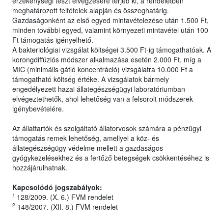
érzékenységi teszt elvégzésére terjed ki, a rendeletben
meghatározott feltételek alapján és összeghatárig.
Gazdaságonként az első egyed mintavételezése után 1.500 Ft,
minden további egyed, valamint környezeti mintavétel után 100
Ft támogatás igényelhető.
A bakteriológiai vizsgálat költségei 3.500 Ft-ig támogathatóak. A
korongdiffúziós módszer alkalmazása esetén 2.000 Ft, míg a
MIC (minimális gátló koncentráció) vizsgálatra 10.000 Ft a
támogatható költség értéke. A vizsgálatok bármely
engedélyezett hazai állategészségügyi laboratóriumban
elvégeztethetők, ahol lehetőség van a felsorolt módszerek
igénybevételére.
Az állattartók és szolgáltató állatorvosok számára a pénzügyi
támogatás remek lehetőség, amellyel a köz- és
állategészségügy védelme mellett a gazdaságos
gyógykezelésekhez és a fertőző betegségek csökkentéséhez is
hozzájárulhatnak.
Kapcsolódó jogszabályok:
1
128/2009. (X. 6.) FVM rendelet
2
148/2007. (XII. 8.) FVM rendelet