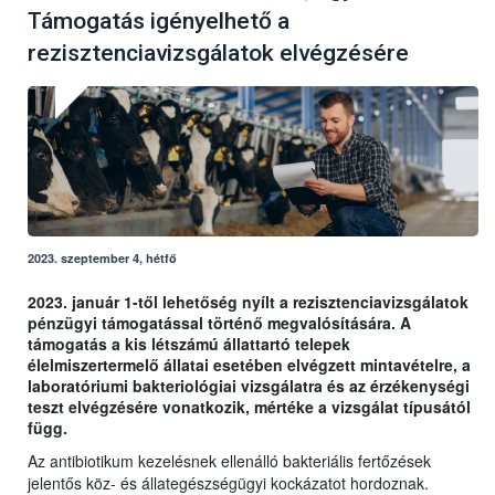
Támogatás igényelhető a
rezisztenciavizsgálatok elvégzésére
2023. szeptember 4, hétfő
2023. január 1-től lehetőség nyílt a rezisztenciavizsgálatok
pénzügyi támogatással történő megvalósítására. A
támogatás a kis létszámú állattartó telepek
élelmiszertermelő állatai esetében elvégzett mintavételre, a
laboratóriumi bakteriológiai vizsgálatra és az érzékenységi
teszt elvégzésére vonatkozik, mértéke a vizsgálat típusától
függ.
Az antibiotikum kezelésnek ellenálló bakteriális fertőzések
jelentős köz- és állategészségügyi kockázatot hordoznak.