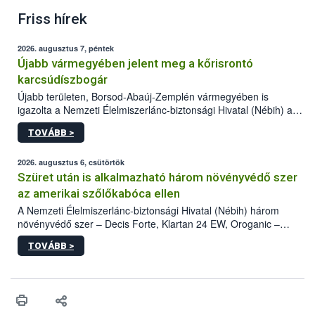
Friss hírek
2026. augusztus 7, péntek
Újabb vármegyében jelent meg a kőrisrontó
karcsúdíszbogár
Újabb területen, Borsod-Abaúj-Zemplén vármegyében is
igazolta a Nemzeti Élelmiszerlánc-biztonsági Hivatal (Nébih) a
kőrisrontó karcsúdíszbogár (Agrilus planipennis) jelenlétét. A
TOVÁBB >
kártevőt nem csak színcsapdában találták meg, de már fertőzött
fában is azonosították. A növényvédelmi szakemberek folytatják
az intenzív felderítést, emellett az intézkedéseket a szlovák
2026. augusztus 6, csütörtök
hatósággal is összehangolják a terjedés megállítása érdekében.
Szüret után is alkalmazható három növényvédő szer
az amerikai szőlőkabóca ellen
A Nemzeti Élelmiszerlánc-biztonsági Hivatal (Nébih) három
növényvédő szer – Decis Forte, Klartan 24 EW, Oroganic –
engedélyokiratát módosította, így azok a szüretet követően,
TOVÁBB >
egészen a vesszőérettség (BBCH 91) stádiumáig
felhasználhatóak a szőlőben. A kiterjesztések célja, hogy a korai
érésű szőlőkben is legyen lehetőség a károsító elleni további
védekezésre. Az Oroganic készítmény kis kiszerelésben kiskerti
felhasználók számára is elérhető és ökológiai termesztésben is