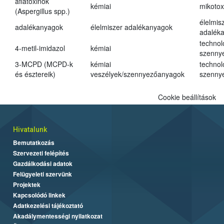
aflatoxinok
kémiai
mikotox
(Aspergillus spp.)
élelmis
adalékanyagok
élelmiszer adalékanyagok
adalék
technol
4-metil-imidazol
kémiai
szenny
3-MCPD (MCPD-k
kémiai
technol
és észtereik)
veszélyek/szennyezőanyagok
szenny
Cookie beállítások
Hivatalunk
Bemutatkozás
Szervezeti felépítés
Gazdálkodási adatok
Felügyeleti szervünk
Projektek
Kapcsolódó linkek
Adatkezelési tájékoztató
Akadálymentességi nyilatkozat