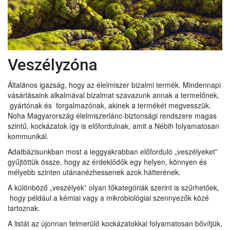
Veszélyzóna
Általános igazság, hogy az élelmiszer bizalmi termék. Mindennapi
vásárlásaink alkalmával bizalmat szavazunk annak a termelőnek,
gyártónak és forgalmazónak, akinek a termékét megvesszük.
Noha Magyarország élelmiszerlánc-biztonsági rendszere magas
szintű, kockázatok így is előfordulnak, amit a Nébih folyamatosan
kommunikál.
Adatbázisunkban most a leggyakrabban előforduló „veszélyeket”
gyűjtöttük össze, hogy az érdeklődők egy helyen, könnyen és
mélyebb szinten utánanézhessenek azok hátterének.
A különböző „veszélyek” olyan főkategóriák szerint is szűrhetőek,
hogy például a kémiai vagy a mikrobiológiai szennyezők közé
tartoznak.
A listát az újonnan felmerülő kockázatokkal folyamatosan bővítjük,