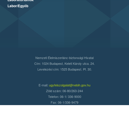
Labor/Egyéb
Nemzeti Élelmiszerlánc-biztonsági Hivatal
Cím: 1024 Budapest, Keleti Károly utca. 24.
Levelezési cím: 1525 Budapest. Pf. 30.
E-mail:
ugyfelszolgalat@nebih.gov.hu
Zöld szám: 06-80/263-244
Telefon: 06-1/ 336-9000
Fax: 06-1/336-9479