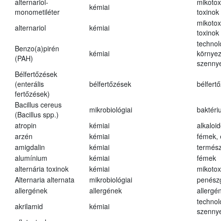
alternariol-
mikotox
kémiai
monometiléter
toxinok
mikotox
alternariol
kémiai
toxinok
technol
Benzo(a)pirén
kémiai
környez
(PAH)
szenny
Bélfertőzések
(enterális
bélfertőzések
bélfert
fertőzések)
Bacillus cereus
mikrobiológiai
baktéri
(Bacillus spp.)
atropin
kémiai
alkaloi
arzén
kémiai
fémek,
amigdalin
kémiai
termész
alumínium
kémiai
fémek
alternária toxinok
kémiai
mikotox
Alternaria alternata
mikrobiológiai
penész
allergének
allergének
allergé
technol
akrilamid
kémiai
szenny