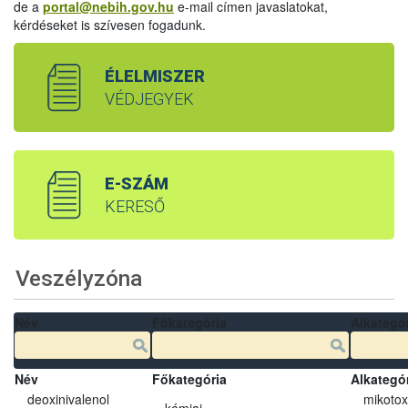
de a
portal@nebih.gov.hu
e-mail címen javaslatokat,
kérdéseket is szívesen fogadunk.
ÉLELMISZER
VÉDJEGYEK
E-SZÁM
KERESŐ
Veszélyzóna
Név
Főkategória
Alkategó
Név
Főkategória
Alkategó
deoxinivalenol
mikotox