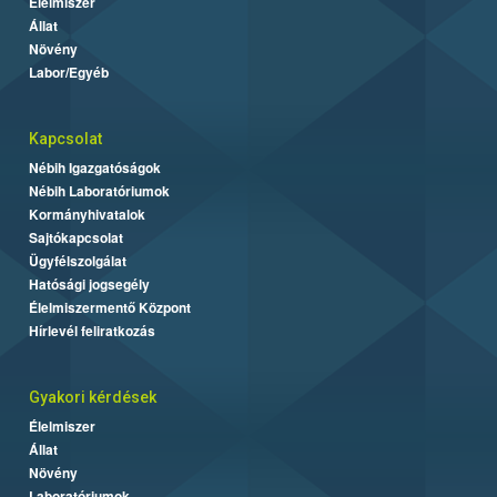
Élelmiszer
Állat
Növény
Labor/Egyéb
Kapcsolat
Nébih Igazgatóságok
Nébih Laboratóriumok
Kormányhivatalok
Sajtókapcsolat
Ügyfélszolgálat
Hatósági jogsegély
Élelmiszermentő Központ
Hírlevél feliratkozás
Gyakori kérdések
Élelmiszer
Állat
Növény
Laboratóriumok