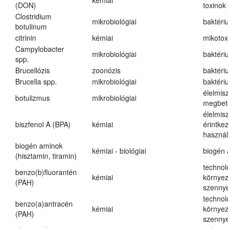
kémiai
(DON)
toxinok
Clostridium
mikrobiológiai
baktéri
botulinum
citrinin
kémiai
mikotox
Campylobacter
mikrobiológiai
baktéri
spp.
Brucellózis
zoonózis
baktéri
Brucella spp.
mikrobiológiai
baktéri
élelmis
botulizmus
mikrobiológiai
megbet
élelmis
biszfenol A (BPA)
kémiai
érintke
használ
biogén aminok
kémiai - biológiai
biogén
(hisztamin, tiramin)
technol
benzo(b)fluorantén
kémiai
környez
(PAH)
szenny
technol
benzo(a)antracén
kémiai
környez
(PAH)
szenny