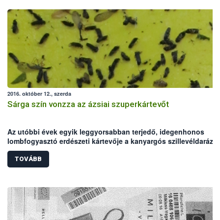
2016. október 12., szerda
Sárga szín vonzza az ázsiai szuperkártevőt
Az utóbbi évek egyik leggyorsabban terjedő, idegenhonos
lombfogyasztó erdészeti kártevője a kanyargós szillevéldarázs.
Olyannyira váratlanul tűnt fel a tarrágások révén Európa egyes
szilállományaiban, hogy angol és magyar elnevezésünk is csak
TOVÁBB
2010 óta van rá.