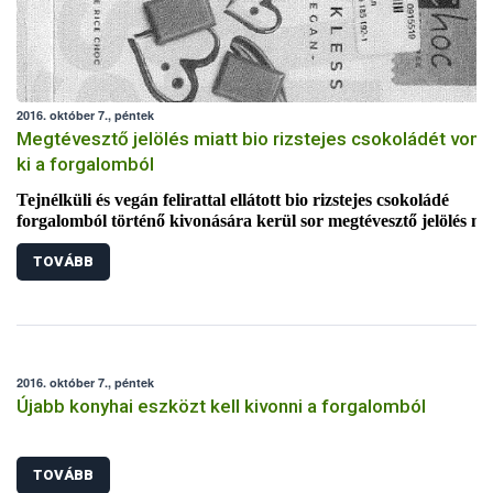
2016. október 7., péntek
Megtévesztő jelölés miatt bio rizstejes csokoládét vonn
ki a forgalomból
Tejnélküli és vegán felirattal ellátott bio rizstejes csokoládé
forgalomból történő kivonására kerül sor megtévesztő jelölés mia
A gyártó a hátoldali címkén ugyan feltüntette, hogy a termék
TOVÁBB
nyomokban tejet tartalmazhat, a főoldali felirat alapján azonba
vásárlók könnyen tejmentesnek tarthatják azt. A csokoládé
fogyasztása a tejfehérje allergiások számára kockázatos.
2016. október 7., péntek
Újabb konyhai eszközt kell kivonni a forgalomból
TOVÁBB