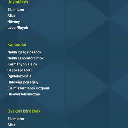
Ügyintézés
Élelmiszer
Állat
Növény
Labor/Egyéb
Kapcsolat
Nébih Igazgatóságok
Nébih Laboratóriumok
Kormányhivatalok
Sajtókapcsolat
Ügyfélszolgálat
Hatósági jogsegély
Élelmiszermentő Központ
Hírlevél feliratkozás
Gyakori kérdések
Élelmiszer
Állat