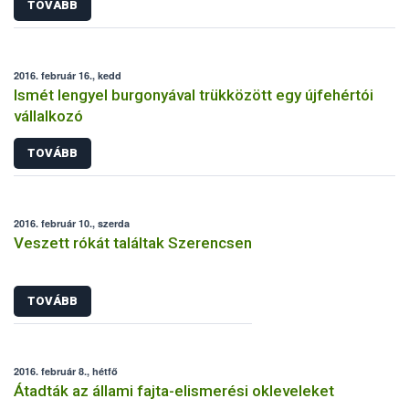
TOVÁBB
2016. február 16., kedd
Ismét lengyel burgonyával trükközött egy újfehértói
vállalkozó
TOVÁBB
2016. február 10., szerda
Veszett rókát találtak Szerencsen
TOVÁBB
2016. február 8., hétfő
Átadták az állami fajta-elismerési okleveleket