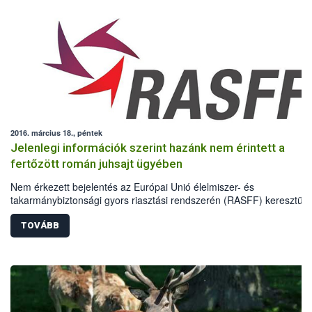
2016. március 18., péntek
Jelenlegi információk szerint hazánk nem érintett a
fertőzött román juhsajt ügyében
Nem érkezett bejelentés az Európai Unió élelmiszer- és
takarmánybiztonsági gyors riasztási rendszerén (RASFF) keresztül 
vonatkozóan, hogy Magyarországon is forgalomba kerültek az E.coli
baktériumfertőzésben érintett román előállítású túró terméktételek.
TOVÁBB