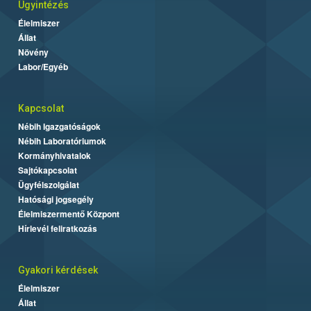
Ügyintézés
Élelmiszer
Állat
Növény
Labor/Egyéb
Kapcsolat
Nébih Igazgatóságok
Nébih Laboratóriumok
Kormányhivatalok
Sajtókapcsolat
Ügyfélszolgálat
Hatósági jogsegély
Élelmiszermentő Központ
Hírlevél feliratkozás
Gyakori kérdések
Élelmiszer
Állat