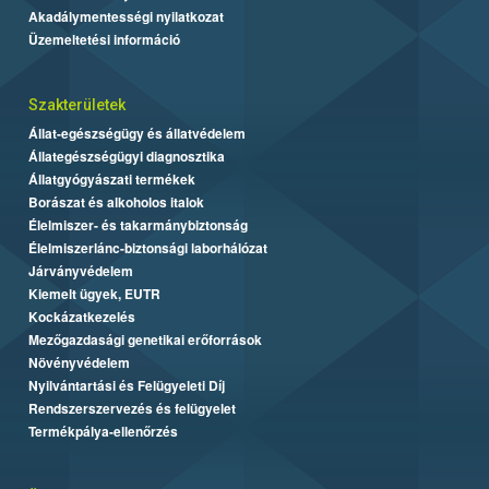
Akadálymentességi nyilatkozat
Üzemeltetési információ
Szakterületek
Állat-egészségügy és állatvédelem
Állategészségügyi diagnosztika
Állatgyógyászati termékek
Borászat és alkoholos italok
Élelmiszer- és takarmánybiztonság
Élelmiszerlánc-biztonsági laborhálózat
Járványvédelem
Kiemelt ügyek, EUTR
Kockázatkezelés
Mezőgazdasági genetikai erőforrások
Növényvédelem
Nyilvántartási és Felügyeleti Díj
Rendszerszervezés és felügyelet
Termékpálya-ellenőrzés