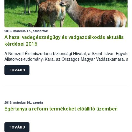
2016. március 17., csütörtök
A hazai vadegészségügy és vadgazdálkodás aktuális
kérdései 2016
A Nemzeti Élelmiszerlánc-biztonsági Hivatal, a Szent István Egyete
Állatorvos-tudományi Kara, az Országos Magyar Vadászkamara, az
Országos Magyar Vadászati Védegylet, a Magyar Tudományos
Akadémia Erdészeti Tudományos Bizottság Vadgazdálkodási
TOVÁBB
Albizottsága és a Földművelésügyi Minisztérium Élelmiszerlánc-
felügyeletért Felelős Államtitkársága „A hazai vadegészségügy és
vadgazdálkodás aktuális kérdései 2016„ címmel konferenciát szerve
2016. április 5-ére. A rendezvény helyszíne a Szent István Egyetem
Állatorvos-tudományi Karának Aulája. Az előadásokat a
2016. március 16., szerda
vadegészségügy, vadgazdálkodás, állategészségügy, valamint a
Egértanya a reform termékeket előállító üzemben
vadászati igazgatás területén dolgozó szakemberek tartják az alábbi
tervezett témakörökben:
TOVÁBB