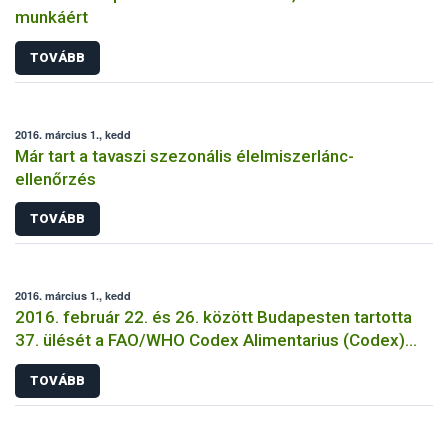
munkáért
TOVÁBB
2016. március 1., kedd
Már tart a tavaszi szezonális élelmiszerlánc-
ellenőrzés
TOVÁBB
2016. március 1., kedd
2016. február 22. és 26. között Budapesten tartotta
37. ülését a FAO/WHO Codex Alimentarius (Codex)
Analitikai és Mintavételi Módszerek szakbizottsága
TOVÁBB
(CCMAS)