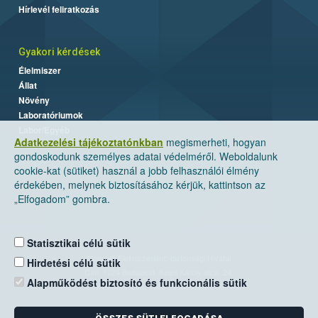
Hírlevél feliratkozás
Gyakori kérdések
Élelmiszer
Állat
Növény
Laboratóriumok
Labor/Egyéb
Adatkezelési tájékoztatónkban
megismerheti, hogyan
gondoskodunk személyes adatai védelméről. Weboldalunk
cookie-kat (sütiket) használ a jobb felhasználói élmény
érdekében, melynek biztosításához kérjük, kattintson az
„Elfogadom” gombra.
Statisztikai célú sütik
Nemzeti Élelmiszerlánc-biztonsági Hivatal
Hirdetési célú sütik
Cím: 1024 Budapest, Keleti Károly utca. 24.
Alapműködést biztosító és funkcionális sütik
Levelezési cím: 1525 Budapest. Pf. 30.