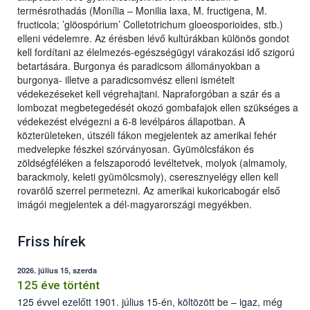
termésrothadás (Monília – Monilia laxa, M. fructigena, M.
fructicola; ’glöospórium’ Colletotrichum gloeosporioides, stb.)
elleni védelemre. Az érésben lévő kultúrákban különös gondot
kell fordítani az élelmezés-egészségügyi várakozási idő szigorú
betartására. Burgonya és paradicsom állományokban a
burgonya- illetve a paradicsomvész elleni ismételt
védekezéseket kell végrehajtani. Napraforgóban a szár és a
lombozat megbetegedését okozó gombafajok ellen szükséges a
védekezést elvégezni a 6-8 levélpáros állapotban. A
közterületeken, útszéli fákon megjelentek az amerikai fehér
medvelepke fészkei szórványosan. Gyümölcsfákon és
zöldségféléken a felszaporodó levéltetvek, molyok (almamoly,
barackmoly, keleti gyümölcsmoly), cseresznyelégy ellen kell
rovarölő szerrel permetezni. Az amerikai kukoricabogár első
imágói megjelentek a dél-magyarországi megyékben.
Friss hírek
2026. július 15, szerda
125 éve történt
125 évvel ezelőtt 1901. július 15-én, költözött be – igaz, még