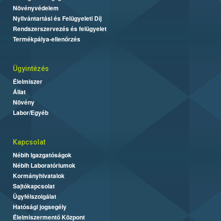
Növényvédelem
Nyilvántartási és Felügyeleti Díj
Rendszerszervezés és felügyelet
Termékpálya-ellenőrzés
Ügyintézés
Élelmiszer
Állat
Növény
Labor/Egyéb
Kapcsolat
Nébih Igazgatóságok
Nébih Laboratóriumok
Kormányhivatalok
Sajtókapcsolat
Ügyfélszolgálat
Hatósági jogsegély
Élelmiszermentő Központ