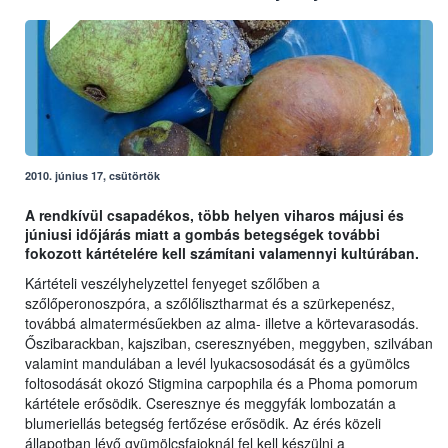
2010. június 17, csütörtök
A rendkívül csapadékos, több helyen viharos májusi és
júniusi időjárás miatt a gombás betegségek további
fokozott kártételére kell számítani valamennyi kultúrában.
Kártételi veszélyhelyzettel fenyeget szőlőben a
szőlőperonoszpóra, a szőlőlisztharmat és a szürkepenész,
továbbá almatermésűekben az alma- illetve a körtevarasodás.
Őszibarackban, kajsziban, cseresznyében, meggyben, szilvában
valamint mandulában a levél lyukacsosodását és a gyümölcs
foltosodását okozó Stigmina carpophila és a Phoma pomorum
kártétele erősödik. Cseresznye és meggyfák lombozatán a
blumeriellás betegség fertőzése erősödik. Az érés közeli
állapotban lévő gyümölcsfajoknál fel kell készülni a