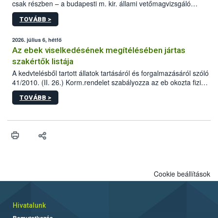
csak részben – a budapesti m. kir. állami vetőmagvizsgáló
állomás a Kis Rókus utca 15. szám alatti, Czigler Győző által
TOVÁBB >
tervezett új épületébe.
2026. július 6, hétfő
Az ebek viselkedésének megítélésében jártas
szakértők listája
A kedvtelésből tartott állatok tartásáról és forgalmazásáról szóló
41/2010. (II. 26.) Korm.rendelet szabályozza az eb okozta fizikai
sérülés, illetve ennek veszélye keletkezésekor felmerülő
TOVÁBB >
hatósági feladatokat, valamint a veszélyes eb tartását és annak
engedélyezését. Ezen eljárások során szükség esetén be kell
vonni az ebek viselkedésének megítélésében jártas szakértőt.
Cookie beállítások
Hivatalunk
Bemutatkozás