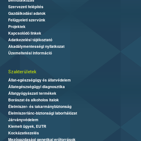
Szervezeti felépítés
Gazdálkodási adatok
Felügyeleti szervünk
Projektek
Kapcsolódó linkek
Adatkezelési tájékoztató
Akadálymentességi nyilatkozat
Üzemeltetési információ
Szakterületek
Állat-egészségügy és állatvédelem
Állategészségügyi diagnosztika
Állatgyógyászati termékek
Borászat és alkoholos italok
Élelmiszer- és takarmánybiztonság
Élelmiszerlánc-biztonsági laborhálózat
Járványvédelem
Kiemelt ügyek, EUTR
Kockázatkezelés
Mezőgazdasági genetikai erőforrások