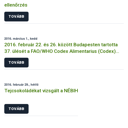
ellenőrzés
TOVÁBB
2016. március 1., kedd
2016. február 22. és 26. között Budapesten tartotta
37. ülését a FAO/WHO Codex Alimentarius (Codex)
Analitikai és Mintavételi Módszerek szakbizottsága
TOVÁBB
(CCMAS)
2016. február 29., hétfő
Tejcsokoládékat vizsgált a NÉBIH
TOVÁBB