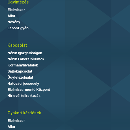
Ügyintézés
Élelmiszer
Állat
Növény
Labor/Egyéb
Kapcsolat
Nébih Igazgatóságok
Nébih Laboratóriumok
Kormányhivatalok
Sajtókapcsolat
Ügyfélszolgálat
Hatósági jogsegély
Élelmiszermentő Központ
Hírlevél feliratkozás
Gyakori kérdések
Élelmiszer
Állat