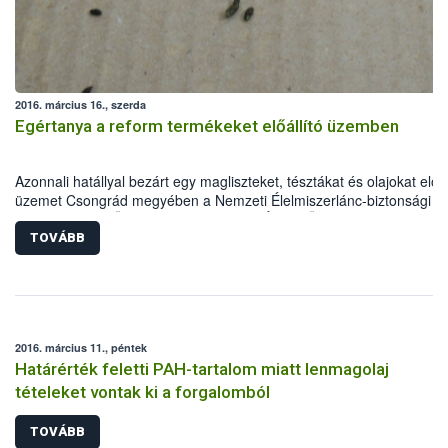
vadászati igazgatás területén dolgozó szakemberek tartják az alábbi
tervezett témakörökben:
2016. március 16., szerda
Egértanya a reform termékeket előállító üzemben
Azonnali hatállyal bezárt egy magliszteket, tésztákat és olajokat előál
üzemet Csongrád megyében a Nemzeti Élelmiszerlánc-biztonsági
Hivatal Kiemelt Ügyek Igazgatósága (NÉBIH KÜI). A szakemberek a
ellenőrzés során egereket találtak az alapanyagraktárban, emellett 
TOVÁBB
nyomonkövethetőséggel és a dokumentációval is gondok voltak. Az
eljárás során több mint 120 tételt, mintegy 10 tonna mennyiségben
vontak ki a forgalomból. A KÜI kötelezte az élelmiszer-vállalkozót a
forgalomban lévő termékei visszahívására.
2016. március 11., péntek
Határérték feletti PAH-tartalom miatt lenmagolaj
tételeket vontak ki a forgalomból
TOVÁBB