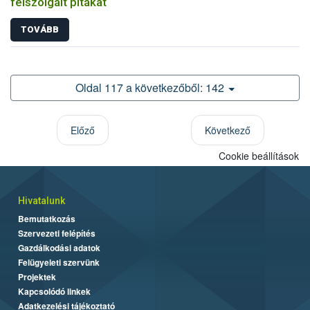
felszolgált pitákat
TOVÁBB
Oldal 117 a következőből: 142
Előző
Következő
Cookie beállítások
Hivatalunk
Bemutatkozás
Szervezeti felépítés
Gazdálkodási adatok
Felügyeleti szervünk
Projektek
Kapcsolódó linkek
Adatkezelési tájékoztató