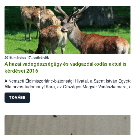
2016. március 17., csütörtök
A hazai vadegészségügy és vadgazdálkodás aktuális
kérdései 2016
A Nemzeti Élelmiszerlánc-biztonsági Hivatal, a Szent István Egyete
Állatorvos-tudományi Kara, az Országos Magyar Vadászkamara, az
Országos Magyar Vadászati Védegylet, a Magyar Tudományos
Akadémia Erdészeti Tudományos Bizottság Vadgazdálkodási
TOVÁBB
Albizottsága és a Földművelésügyi Minisztérium Élelmiszerlánc-
felügyeletért Felelős Államtitkársága „A hazai vadegészségügy és
vadgazdálkodás aktuális kérdései 2016„ címmel konferenciát szerve
2016. április 5-ére. A rendezvény helyszíne a Szent István Egyetem
Állatorvos-tudományi Karának Aulája. Az előadásokat a
vadegészségügy, vadgazdálkodás, állategészségügy, valamint a