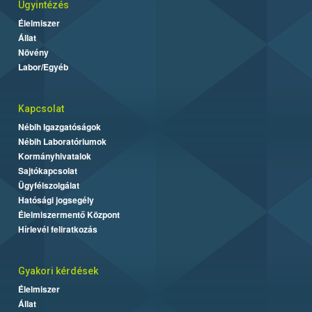
Ügyintézés
Élelmiszer
Állat
Növény
Labor/Egyéb
Kapcsolat
Nébih Igazgatóságok
Nébih Laboratóriumok
Kormányhivatalok
Sajtókapcsolat
Ügyfélszolgálat
Hatósági jogsegély
Élelmiszermentő Központ
Hírlevél feliratkozás
Gyakori kérdések
Élelmiszer
Állat