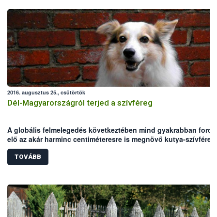
2016. augusztus 25., csütörtök
Dél-Magyarországról terjed a szívféreg
A globális felmelegedés következtében mind gyakrabban fordu
elő az akár harminc centiméteresre is megnövő kutya-szívféreg
Magyarországon. A NÉBIH Állategészségügyi és Diagnosztikai
Igazgatóságának telephelyein 15 év laborvizsgálati eredményei
TOVÁBB
összesítették: magas átlaghőmérséklete miatt az Alföld a
veszélynek leginkább kitett régió.