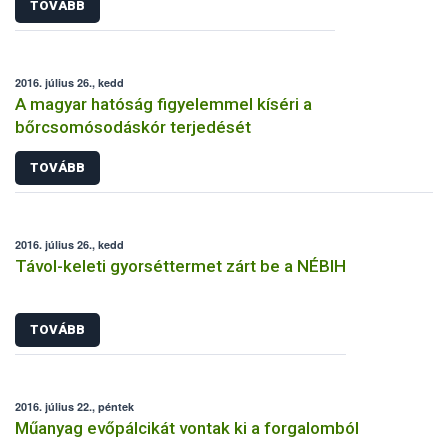
TOVÁBB
2016. július 26., kedd
A magyar hatóság figyelemmel kíséri a
bőrcsomósodáskór terjedését
TOVÁBB
2016. július 26., kedd
Távol-keleti gyorséttermet zárt be a NÉBIH
TOVÁBB
2016. július 22., péntek
Műanyag evőpálcikát vontak ki a forgalomból