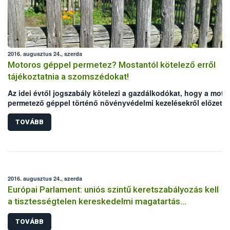
2016. augusztus 24., szerda
Motoros géppel permetez? Mostantól kötelező erről
tájékoztatnia a szomszédokat!
Az idei évtől jogszabály kötelezi a gazdálkodókat, hogy a moto
permetező géppel történő növényvédelmi kezelésekről előzete
tájékoztatniuk kell a szomszédos ingatlanon tartózkodókat. Az
előírás a motoros háti permetezőt használó kiskert tulajdonoso
TOVÁBB
is érinti. A tájékoztatás módjáról a gazdálkodó dönt, elmulaszt
viszont akár pénzbírsággal is járhat.
2016. augusztus 24., szerda
Európai Parlament: uniós szintű keretszabályozás kell
a tisztességtelen kereskedelmi magatartás
visszaszorításához
TOVÁBB