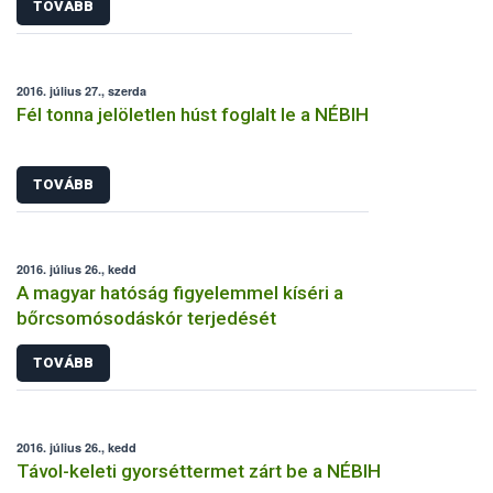
TOVÁBB
2016. július 27., szerda
Fél tonna jelöletlen húst foglalt le a NÉBIH
TOVÁBB
2016. július 26., kedd
A magyar hatóság figyelemmel kíséri a
bőrcsomósodáskór terjedését
TOVÁBB
2016. július 26., kedd
Távol-keleti gyorséttermet zárt be a NÉBIH