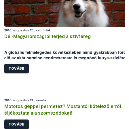
2016. augusztus 25., csütörtök
Dél-Magyarországról terjed a szívféreg
A globális felmelegedés következtében mind gyakrabban fordu
elő az akár harminc centiméteresre is megnövő kutya-szívféreg
Magyarországon. A NÉBIH Állategészségügyi és Diagnosztikai
Igazgatóságának telephelyein 15 év laborvizsgálati eredményei
TOVÁBB
összesítették: magas átlaghőmérséklete miatt az Alföld a
veszélynek leginkább kitett régió.
2016. augusztus 24., szerda
Motoros géppel permetez? Mostantól kötelező erről
tájékoztatnia a szomszédokat!
TOVÁBB