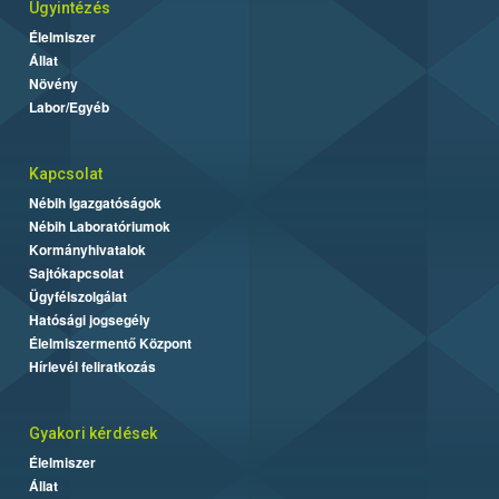
Ügyintézés
Élelmiszer
Állat
Növény
Labor/Egyéb
Kapcsolat
Nébih Igazgatóságok
Nébih Laboratóriumok
Kormányhivatalok
Sajtókapcsolat
Ügyfélszolgálat
Hatósági jogsegély
Élelmiszermentő Központ
Hírlevél feliratkozás
Gyakori kérdések
Élelmiszer
Állat