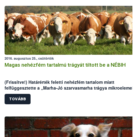
2016. augusztus 25., csütörtök
Magas nehézfém tartalmú trágyát tiltott be a NÉBIH
(Frissítve!) Határérték feletti nehézfém tartalom miatt
felfüggesztette a „Marha-Jó szarvasmarha trágya mikroelemekk
(egyes csomagolásokon: „Bull-Top 4-4-4”) kereskedelmi nevű
termék engedélyét a Nemzeti Élelmiszerlánc-biztonsági Hivatal
TOVÁBB
(NÉBIH). A készítmény egyes gyártási tételeinek krómtartalma
meghaladta a határérték ötszörösét.