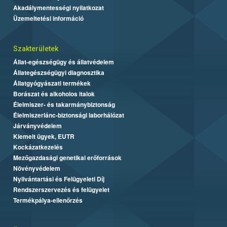
Akadálymentességi nyilatkozat
Üzemeltetési információ
Szakterületek
Állat-egészségügy és állatvédelem
Állategészségügyi diagnosztika
Állatgyógyászati termékek
Borászat és alkoholos italok
Élelmiszer- és takarmánybiztonság
Élelmiszerlánc-biztonsági laborhálózat
Járványvédelem
Kiemelt ügyek, EUTR
Kockázatkezelés
Mezőgazdasági genetikai erőforrások
Növényvédelem
Nyilvántartási és Felügyeleti Díj
Rendszerszervezés és felügyelet
Termékpálya-ellenőrzés