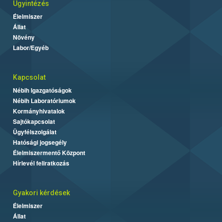
Ügyintézés
Élelmiszer
Állat
Növény
Labor/Egyéb
Kapcsolat
Nébih Igazgatóságok
Nébih Laboratóriumok
Kormányhivatalok
Sajtókapcsolat
Ügyfélszolgálat
Hatósági jogsegély
Élelmiszermentő Központ
Hírlevél feliratkozás
Gyakori kérdések
Élelmiszer
Állat