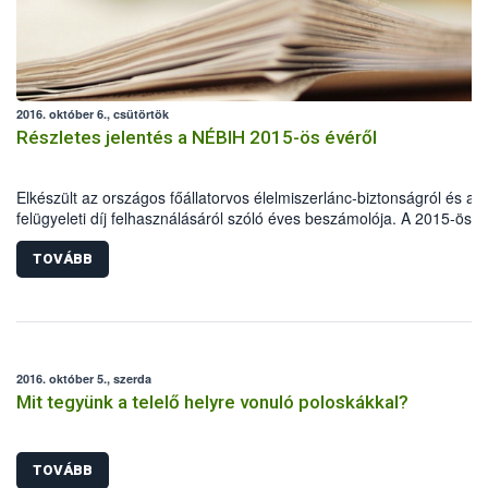
2016. október 6., csütörtök
Részletes jelentés a NÉBIH 2015-ös évéről
Elkészült az országos főállatorvos élelmiszerlánc-biztonságról és a
felügyeleti díj felhasználásáról szóló éves beszámolója. A 2015-ös é
adatait összefoglaló dokumentum átfogó képet nyújt az élelmiszerlá
felügyeletről és a Földművelésügyi Minisztérium (FM)
TOVÁBB
háttérintézményeként működő Nemzeti Élelmiszerlánc-biztonsági Hiv
(NÉBIH) tevékenységéről. A tavalyi év mérlege többek között csakn
hárommillió laborvizsgálat, 1,2 milliárd forint bírság és 2 milliárd forin
ÁFA - adóelkerülés megelőzése.
2016. október 5., szerda
Mit tegyünk a telelő helyre vonuló poloskákkal?
TOVÁBB