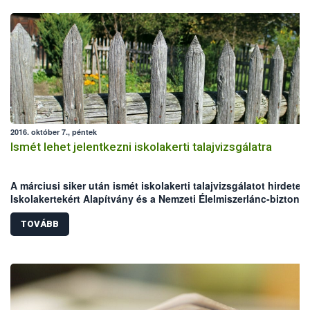
2016. október 7., péntek
Ismét lehet jelentkezni iskolakerti talajvizsgálatra
A márciusi siker után ismét iskolakerti talajvizsgálatot hirdetett
Iskolakertekért Alapítvány és a Nemzeti Élelmiszerlánc-biztons
Hivatal (NÉBIH). A kezdeményezés célja, hogy az iskolákban
megfelelő és biztonságos talajon tanulhassák meg a gyerekek 
TOVÁBB
növénytermesztés alapjait. A programra október 22-ig várják a
jelentkezéseket a szervezők.