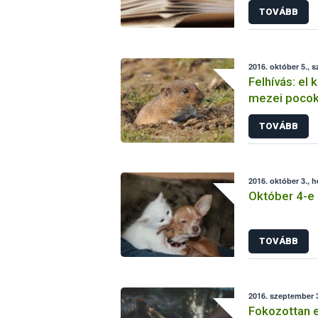
TOVÁBB
2016. október 5., s
Felhívás: el 
mezei pocok
felmérését
TOVÁBB
2016. október 3., h
Október 4-e 
TOVÁBB
2016. szeptember 3
Fokozottan el