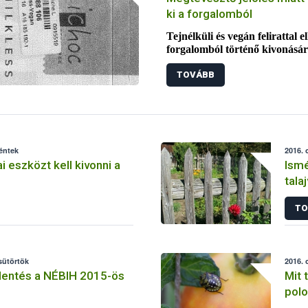
ki a forgalomból
Tejnélküli és vegán felirattal el
forgalomból történő kivonására
A gyártó a hátoldali címkén ug
TOVÁBB
nyomokban tejet tartalmazhat, 
vásárlók könnyen tejmentesnek
fogyasztása a tejfehérje aller
péntek
2016. 
i eszközt kell kivonni a
Ismé
tala
TO
csütörtök
2016. 
lentés a NÉBIH 2015-ös
Mit 
polo