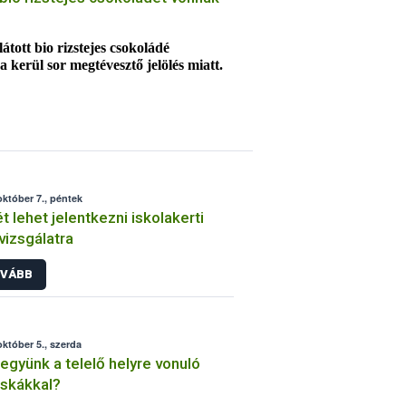
látott bio rizstejes csokoládé
 kerül sor megtévesztő jelölés miatt.
yan feltüntette, hogy a termék
a főoldali felirat alapján azonban a
 tarthatják azt. A csokoládé
giások számára kockázatos.
október 7., péntek
t lehet jelentkezni iskolakerti
jvizsgálatra
VÁBB
október 5., szerda
tegyünk a telelő helyre vonuló
skákkal?