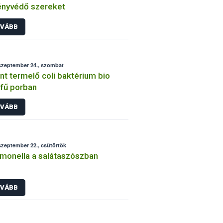
ényvédő szereket
VÁBB
szeptember 24., szombat
nt termelő coli baktérium bio
fű porban
VÁBB
szeptember 22., csütörtök
monella a salátaszószban
VÁBB