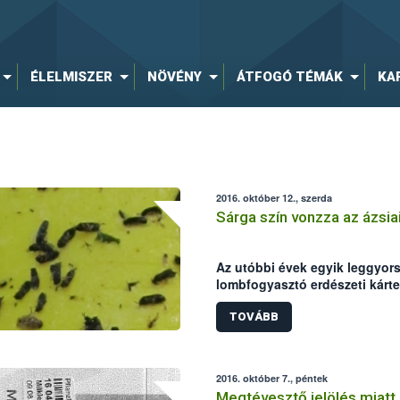
ÉLELMISZER
NÖVÉNY
ÁTFOGÓ TÉMÁK
KA
2016. október 12., szerda
Sárga szín vonzza az ázsia
Az utóbbi évek egyik leggyor
lombfogyasztó erdészeti kárte
Olyannyira váratlanul tűnt fe
szilállományaiban, hogy ango
TOVÁBB
2010 óta van rá.
2016. október 7., péntek
Megtévesztő jelölés miatt 