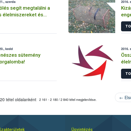
1., szerda
2016. 
ölés segít megtalálni a
Kizá
élelmiszereket és
enge
at
csal
TO
0., kedd
2016. 
enészes sütemény
Öss
forgalomba!
élel
TO
← Els
20 tétel oldalanként
2 161 - 2 180 / 2 840 tétel megjelenítése.
Szakterületek
Ügyintézés