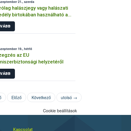
szeptember 21., szerda
rólag halászjegy vagy halászati
dély birtokában használható a
ihalfogó varsa
VÁBB
szeptember 19., hétfő
zegzés az EU
miszerbiztonsági helyzetéről
VÁBB
ő
Előző
Következő
utolsó →
Cookie beállítások
Kapcsolat