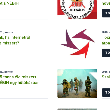
t a NÉBIH
növ
TO
8., szerda
2016. 
nk, ha internetről
Toxi
elmiszert?
árpa
TO
3., péntek
2016. 
5 tonna élelmiszert
Szal
 NÉBIH egy hűtőházban
TO