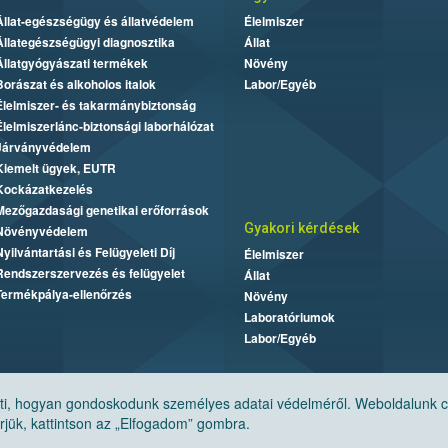
Állat-egészségügy és állatvédelem
Élelmiszer
Állategészségügyi diagnosztika
Állat
Állatgyógyászati termékek
Növény
Borászat és alkoholos italok
Labor/Egyéb
Élelmiszer- és takarmánybiztonság
Élelmiszerlánc-biztonsági laborhálózat
Járványvédelem
Kiemelt ügyek, EUTR
Kockázatkezelés
Mezőgazdasági genetikai erőforrások
Gyakori kérdések
Növényvédelem
Nyilvántartási és Felügyeleti Díj
Élelmiszer
Rendszerszervezés és felügyelet
Állat
Termékpálya-ellenőrzés
Növény
Laboratóriumok
Labor/Egyéb
, hogyan gondoskodunk személyes adatai védelméről. Weboldalunk cook
jük, kattintson az „Elfogadom” gombra.