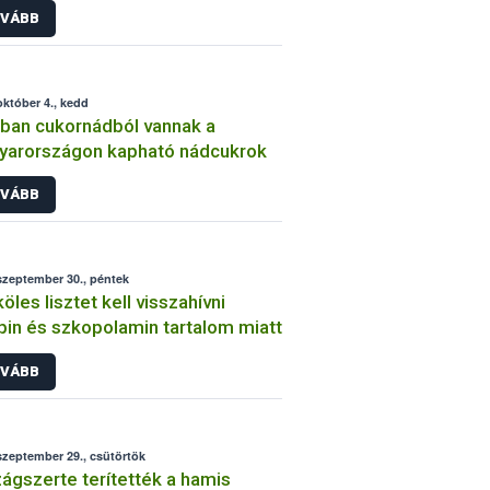
VÁBB
október 4., kedd
ban cukornádból vannak a
yarországon kapható nádcukrok
VÁBB
szeptember 30., péntek
köles lisztet kell visszahívni
pin és szkopolamin tartalom miatt
VÁBB
szeptember 29., csütörtök
ágszerte terítették a hamis