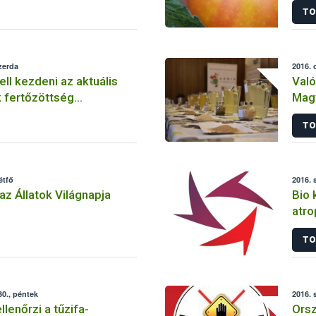
TO
zerda
2016. 
kell kezdeni az aktuális
Való
 fertőzöttség
Mag
TO
étfő
2016. 
az Állatok Világnapja
Bio 
atro
TO
0., péntek
2016. 
lenőrzi a tűzifa-
Orsz