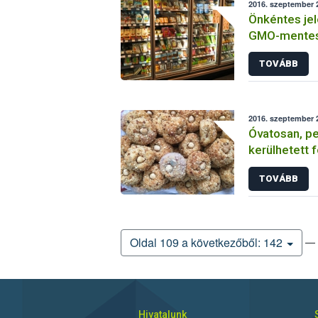
2016. szeptember 2
Önkéntes jel
GMO-mentes 
takarmányok
TOVÁBB
2016. szeptember 2
Óvatosan, p
kerülhetett 
TOVÁBB
— 
Oldal 109 a következőből: 142
Hivatalunk