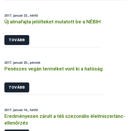
körülvesz” címet viselő interaktív kiállítás augusztus végéig
látogatható.
2017. január 23., hétfő
Új almafajta jelölteket mutatott be a NÉBIH
TOVÁBB
2017. január 20., péntek
Penészes vegán terméket vont ki a hatóság
TOVÁBB
2017. január 16., hétfő
Eredményesen zárult a téli szezonális élelmiszerlánc-
ellenőrzés