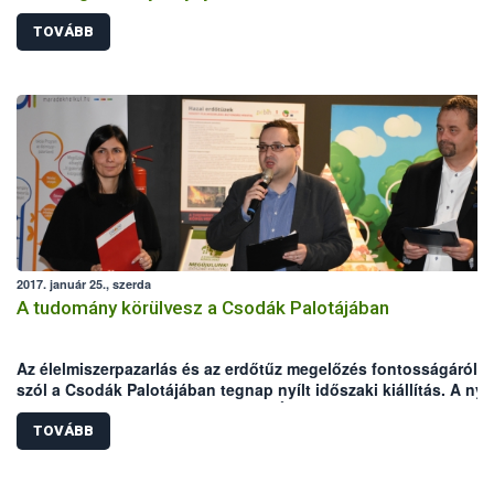
TOVÁBB
2017. január 25., szerda
A tudomány körülvesz a Csodák Palotájában
Az élelmiszerpazarlás és az erdőtűz megelőzés fontosságáról i
szól a Csodák Palotájában tegnap nyílt időszaki kiállítás. A nyo
szakmai partner, köztük a Nemzeti Élelmiszerlánc-biztonsági
Hivatal (NÉBIH), közreműködésével megvalósított tárlat a
TOVÁBB
körülöttünk lévő világ tudományos kihívásaira, elsősorban a
természet- és környezetvédelem fő témáira fókuszál. „A tudom