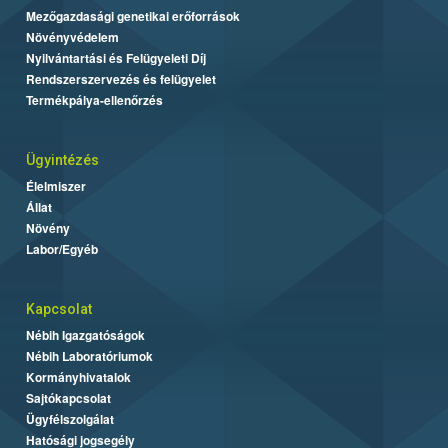
Mezőgazdasági genetikai erőforrások
Növényvédelem
Nyilvántartási és Felügyeleti Díj
Rendszerszervezés és felügyelet
Termékpálya-ellenőrzés
Ügyintézés
Élelmiszer
Állat
Növény
Labor/Egyéb
Kapcsolat
Nébih Igazgatóságok
Nébih Laboratóriumok
Kormányhivatalok
Sajtókapcsolat
Ügyfélszolgálat
Hatósági jogsegély